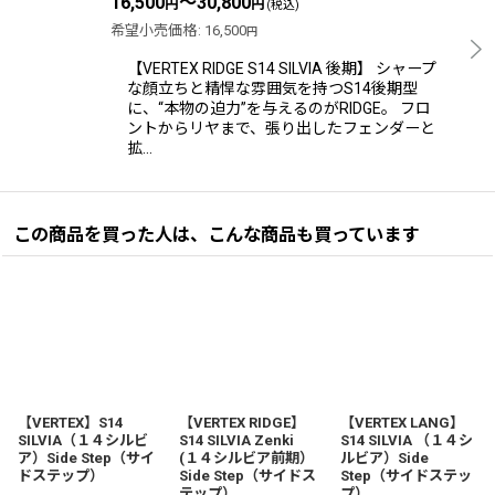
16,500
～30,800
円
円
(税込)
希望小売価格
:
16,500
円
【VERTEX RIDGE S14 SILVIA 後期】 シャープ
な顔立ちと精悍な雰囲気を持つS14後期型
に、“本物の迫力”を与えるのがRIDGE。 フロ
ントからリヤまで、張り出したフェンダーと
拡…
この商品を買った人は、こんな商品も買っています
【VERTEX】S14
【VERTEX RIDGE】
【VERTEX LANG】
SILVIA（１４シルビ
S14 SILVIA Zenki
S14 SILVIA （１４シ
ア）Side Step（サイ
(１４シルビア前期）
ルビア）Side
ドステップ）
Side Step（サイドス
Step（サイドステッ
テップ）
プ）