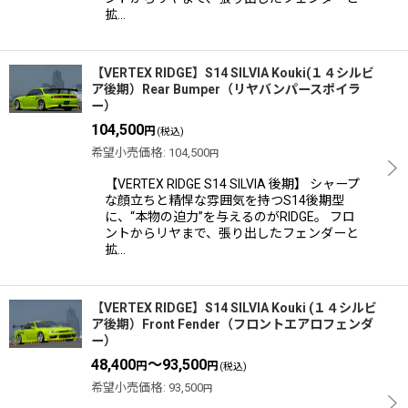
拡…
【VERTEX RIDGE】S14 SILVIA Kouki(１４シルビ
ア後期）Rear Bumper（リヤバンパースポイラ
ー）
104,500
円
(税込)
希望小売価格
:
104,500
円
【VERTEX RIDGE S14 SILVIA 後期】 シャープ
な顔立ちと精悍な雰囲気を持つS14後期型
に、“本物の迫力”を与えるのがRIDGE。 フロ
ントからリヤまで、張り出したフェンダーと
拡…
【VERTEX RIDGE】S14 SILVIA Kouki (１４シルビ
ア後期）Front Fender（フロントエアロフェンダ
ー）
48,400
～93,500
円
円
(税込)
希望小売価格
:
93,500
円