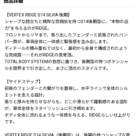
商品詳細
【VERTEX RIDGE S14 SILVIA 後期】
シャープな顔立ちと精悍な雰囲気を持つS14後期型に、“本物の迫
力”を与えるのがRIDGE。
フロントからリヤまで、張り出したフェンダーと拡張されたバン
パー類が、車両全体に一体感と緊張感を生み出します。
ディテールの積み重ねではなく、最初から全身で構成されたよう
な完成度──それがRIDGEの真骨頂。
TOTAL BODY SYSTEMの思想に基づき、後期型の持つポテンシャ
ルを限界まで引き出した、まさに頂点のスタイルです。
【サイドステップ】
前後のフェンダーとの繋がりを重視し、水平ラインで全体のシル
エットを支える設計。
張りと厚みを持たせながらも、どこか滑らかで躍動感のある造形
が、車体全体をスタイリッシュに引き締めます。
ボディ全体に流れるような一体感を与える、RIDGEらしい仕上がり
です。
VERTEX RIDGE S14 SILVIA〈後期型〉は、後期の持つシャープな表