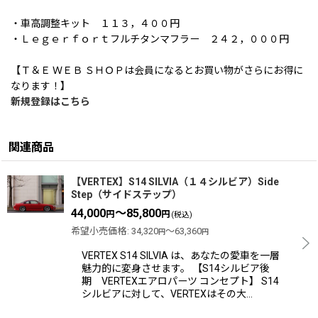
・車高調整キット １１３，４００円
・Ｌｅｇｅｒｆｏｒｔフルチタンマフラー ２４２，０００円
【Ｔ＆Ｅ ＷＥＢ ＳＨＯＰは会員になるとお買い物がさらにお得に
なります！】
新規登録はこちら
関連商品
【VERTEX】S14 SILVIA（１４シルビア）Side
Step（サイドステップ）
44,000
～85,800
円
円
(税込)
希望小売価格
:
34,320
～63,360
円
円
VERTEX S14 SILVIA は、あなたの愛車を一層
魅力的に変身させます。 【S14シルビア後
期 VERTEXエアロパーツ コンセプト】 S14
シルビアに対して、VERTEXはその大…