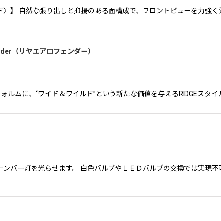
ド〉】 自然な張り出しと抑揚のある面構成で、フロントビューを力強く
r Fender（リヤエアロフェンダー）
る前期S14のフォルムに、“ワイド＆ワイルド”という新たな価値を与えるRIDG
ンバー灯を光らせます。 白色バルブやＬＥＤバルブの交換では実現不可