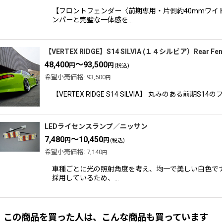
【フロントフェンダー〈前期専用・片側約40mmワイ
ンパーと完璧な一体感を…
【VERTEX RIDGE】S14 SILVIA (１４シルビア）Rea
48,400
～93,500
円
円
(税込)
希望小売価格
:
93,500
円
【VERTEX RIDGE S14 SILVIA】 丸みのあ
LEDライセンスランプ／ニッサン
7,480
～10,450
円
円
(税込)
希望小売価格
:
7,140
円
車種ごとに光の照射角度を考え、均一で美しい白色でナ
採用しているため、…
この商品を買った人は、こんな商品も買っています