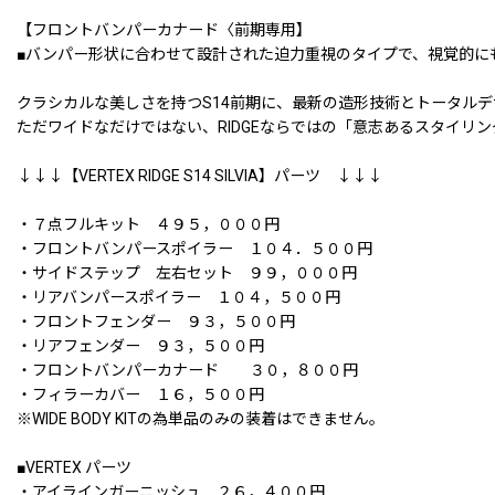
【フロントバンパーカナード〈前期専用】
■バンパー形状に合わせて設計された迫力重視のタイプで、視覚的に
クラシカルな美しさを持つS14前期に、最新の造形技術とトータル
ただワイドなだけではない、RIDGEならではの「意志あるスタイリ
↓↓↓【VERTEX RIDGE S14 SILVIA】パーツ ↓↓↓
・７点フルキット ４９５，０００円
・フロントバンパースポイラー １０４．５００円
・サイドステップ 左右セット ９９，０００円
・リアバンパースポイラー １０４，５００円
・フロントフェンダー ９３，５００円
・リアフェンダー ９３，５００円
・フロントバンパーカナード ３０，８００円
・フィラーカバー １６，５００円
※WIDE BODY KITの為単品のみの装着はできません。
■VERTEX パーツ
・アイラインガーニッシュ ２６，４００円