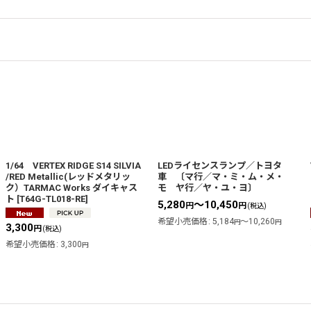
1/64 VERTEX RIDGE S14 SILVIA
LEDライセンスランプ／トヨタ
/RED Metallic(レッドメタリッ
車 〔マ行／マ・ミ・ム・メ・
ク）TARMAC Works ダイキャス
モ ヤ行／ヤ・ユ・ヨ〕
ト
[
T64G-TL018-RE
]
5,280
～10,450
円
円
(税込)
希望小売価格
:
5,184
～10,260
円
円
3,300
円
(税込)
希望小売価格
:
3,300
円