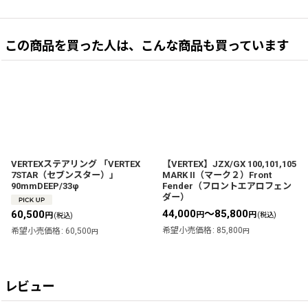
この商品を買った人は、こんな商品も買っています
VERTEXステアリング 「VERTEX
【VERTEX】JZX/GX 100,101,105
7STAR（セブンスター）」
MARK II（マーク２）Front
90mmDEEP/33φ
Fender（フロントエアロフェン
ダー）
44,000
～85,800
60,500
円
円
円
(税込)
(税込)
希望小売価格
:
85,800
希望小売価格
:
60,500
円
円
レビュー