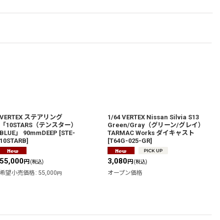
VERTEX ステアリング
1/64 VERTEX Nissan Silvia S13
「10STARS（テンスター）
Green/Gray（グリーン/グレイ）
BLUE」 90mmDEEP
[
STE-
TARMAC Works ダイキャスト
10STARB
]
[
T64G-025-GR
]
55,000
3,080
円
円
(税込)
(税込)
希望小売価格
:
55,000
オープン価格
円