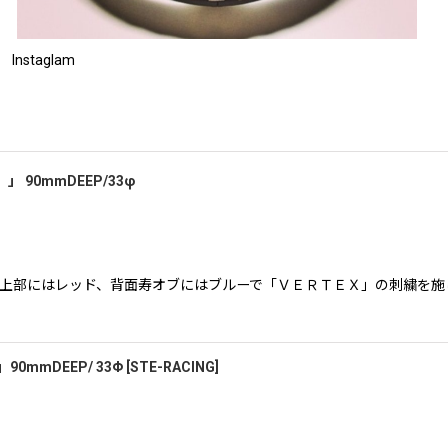
Instaglam
」 90mmDEEP/33φ
面上部にはレッド、背面寿オブにはブルーで「ＶＥＲＴＥＸ」の刺繍を施
90mmDEEP/ 33Φ
[
STE-RACING
]