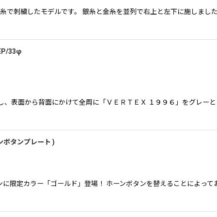
字を銀糸で刺繍したモデルです。 銀糸と金糸を並列で右上と左下に施しま
P/33φ
し、表面から背面にかけて全周に「ＶＥＲＴＥＸ １９９６」をグレー
ホーンボタンプレート )
に限定カラー「ゴールド」登場！ ホーンボタンを替えることによって