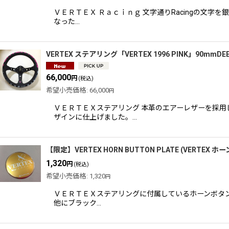
ＶＥＲＴＥＸ Ｒａｃｉｎｇ 文字通りRacingの文
なった…
VERTEX ステアリング「VERTEX 1996 PINK」90mmDEE
66,000
円
(税込)
希望小売価格
:
66,000
円
ＶＥＲＴＥＸステアリング 本革のエアーレザーを採用
ザインに仕上げました。…
【限定】VERTEX HORN BUTTON PLATE (VERTEX 
1,320
円
(税込)
希望小売価格
:
1,320
円
ＶＥＲＴＥＸステアリングに付属しているホーンボタン
他にブラック…