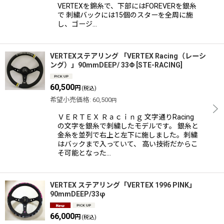
VERTEXを錦糸で、下部にはFOREVERを銀糸
で 刺繍バックには15個のスターを全周に施
し、ゴージ…
VERTEXステアリング 「VERTEX Racing（レーシ
ング）」90mmDEEP/ 33Φ
[
STE-RACING
]
60,500
円
(税込)
希望小売価格
:
60,500
円
ＶＥＲＴＥＸ Ｒａｃｉｎｇ 文字通りRacing
の文字を銀糸で刺繍したモデルです。 銀糸と
金糸を並列で右上と左下に施しました。刺繍
はバックまで入っていて、 高い技術だからこ
そ可能となった…
VERTEX ステアリング「VERTEX 1996 PINK」
90mmDEEP/33φ
66,000
円
(税込)