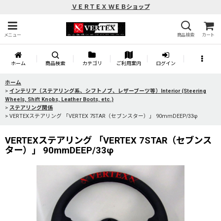
ＶＥＲＴＥＸ ＷＥＢショップ
メニュー
商品検索
カート
ホーム
商品検索
カテゴリ
ご利用案内
ログイン
ホーム
>
インテリア（ステアリング系、シフトノブ、レザーブーツ等）Interior (Steering
Wheels, Shift Knobs, Leather Boots, etc.)
>
ステアリング関係
>
VERTEXステアリング 「VERTEX 7STAR（セブンスター）」 90mmDEEP/33φ
VERTEXステアリング 「VERTEX 7STAR（セブンス
ター）」 90mmDEEP/33φ