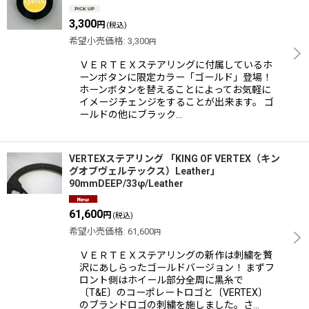
3,300
円
(税込)
希望小売価格
:
3,300
円
ＶＥＲＴＥＸステアリングに付属しているホ
ーンボタンに限定カラー「ゴールド」登場！
ホーンボタンを替えることによってお気軽に
イメージチェンジをすることが出来ます。 ゴ
ールドの他にブラック…
VERTEXステアリング 「KING OF VERTEX（キン
グオブヴェルテックス）Leather」
90mmDEEP/33φ/Leather
61,600
円
(税込)
希望小売価格
:
61,600
円
ＶＥＲＴＥＸステアリングの新作は刺繍を贅
沢にあしらったゴールドバージョン！ まずフ
ロント側はホイール部分全周に黒糸で
〔T&E〕のコーポレートロゴと〔VERTEX〕
のブランドロゴの刺繍を施しました。さ…