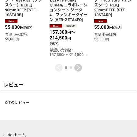
グ 「10STARS（テン
ZETA IV Funky
グ 「10STARS（テン
スター）BLUE」
Queen/コラボレーシ
スター）RED」
90mmDEEP
[
STE-
ョンシート ジータ
90mmDEEP
[
STE-
10STARB
]
4 ファンキークイー
10STARR
]
ン
[
VER-ZETA4FQ
]
55,000
55,000
円
円
(税込)
(税込)
157,300
～
円
希望小売価格
:
希望小売価格
:
214,500
円
55,000
55,000
円
円
(税込)
希望小売価格
:
157,300
～214,500
円
円
レビュー
0
件のレビュー
ホーム