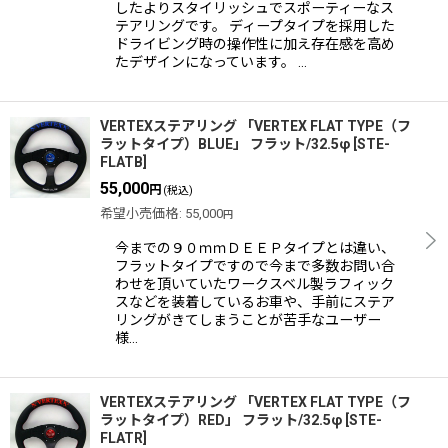
したよりスタイリッシュでスポーティーなス
テアリングです。 ディープタイプを採用した
ドライビング時の操作性に加え存在感を高め
たデザインになっています。 …
VERTEXステアリング 「VERTEX FLAT TYPE（フ
ラットタイプ）BLUE」 フラット/32.5φ
[
STE-
FLATB
]
55,000
円
(税込)
希望小売価格
:
55,000
円
今までの９０ｍｍＤＥＥＰタイプとは違い、
フラットタイプですので今まで多数お問い合
わせを頂いていたワークスベル製ラフィック
スなどを装着しているお車や、手前にステア
リングがきてしまうことが苦手なユーザー
様…
VERTEXステアリング 「VERTEX FLAT TYPE（フ
ラットタイプ）RED」 フラット/32.5φ
[
STE-
FLATR
]