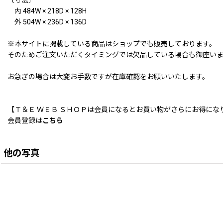
内 484W × 218D × 128H
外 504W × 236D × 136D
※本サイトに掲載している商品はショップでも販売しております。
そのためご注文いただくタイミングでは欠品している場合も御座い
お急ぎの場合は大変お手数ですが在庫確認をお願いいたします。
【Ｔ＆Ｅ ＷＥＢ ＳＨＯＰは会員になるとお買い物がさらにお得にな
会員登録は
こちら
他の写真