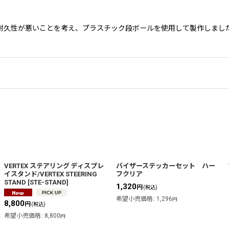
耐久性が悪いことを考え、プラスチック段ボールを使用して製作しまし
VERTEX ステアリング ディスプレ
バイザーステッカーセット ハー
イスタンド/VERTEX STEERING
フクリア
STAND
[
STE-STAND
]
1,320
円
(税込)
希望小売価格
:
1,296
円
8,800
円
(税込)
希望小売価格
:
8,800
円