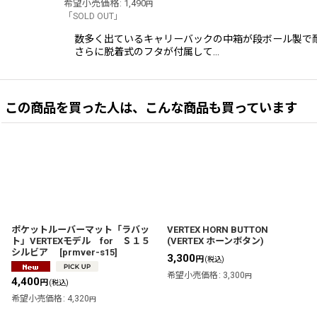
希望小売価格
:
1,490
円
「SOLD OUT」
数多く出ているキャリーバックの中箱が段ボール製で
さらに脱着式のフタが付属して…
この商品を買った人は、こんな商品も買っています
ポケットルーバーマット「ラバッ
VERTEX HORN BUTTON
ト」VERTEXモデル for Ｓ１５
(VERTEX ホーンボタン)
シルビア
[
prmver-s15
]
3,300
円
(税込)
希望小売価格
:
3,300
円
4,400
円
(税込)
希望小売価格
:
4,320
円