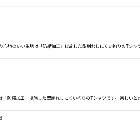
2オンスのさわり心地のいい生地は「防縮加工」ほ施した型崩れしにくい拘りのT
心地のいい生地は「防縮加工」ほ施した型崩れしにくい拘りのTシャツです。 楽
2
]