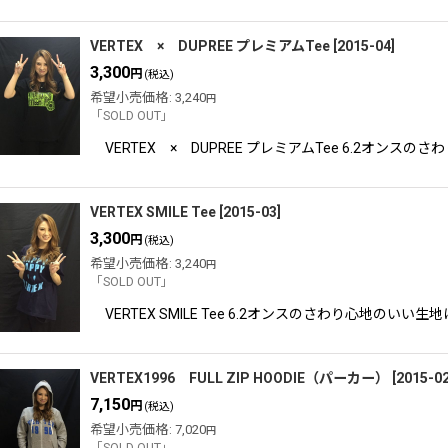
VERTEX × DUPREE プレミアムTee
[
2015-04
]
3,300
円
(税込)
希望小売価格
:
3,240
円
「SOLD OUT」
VERTEX × DUPREE プレミアムTee 6.
VERTEX SMILE Tee
[
2015-03
]
3,300
円
(税込)
希望小売価格
:
3,240
円
「SOLD OUT」
VERTEX SMILE Tee 6.2オンスのさわり
VERTEX1996 FULL ZIP HOODIE（パーカー）
[
2015-0
7,150
円
(税込)
希望小売価格
:
7,020
円
「SOLD OUT」