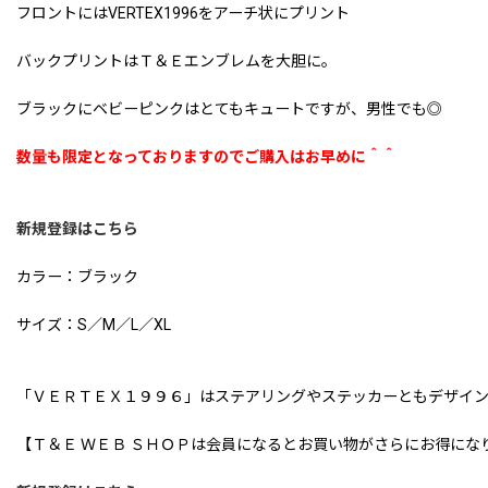
フロントにはVERTEX1996をアーチ状にプリント
バックプリントはＴ＆Ｅエンブレムを大胆に。
ブラックにベビーピンクはとてもキュートですが、男性でも◎
数量も限定となっておりますのでご購入はお早めに＾＾
新規登録はこちら
カラー：ブラック
サイズ：S／M／L／XL
「ＶＥＲＴＥＸ１９９６」はステアリングやステッカーともデザイ
【Ｔ＆Ｅ ＷＥＢ ＳＨＯＰは会員になるとお買い物がさらにお得にな