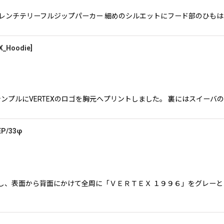
オンスのファインフレンチテリーフルジップパーカー 細めのシルエットにフード部の
X_Hoodie
]
dieは シンプルにVERTEXのロゴを胸元へプリントしました。 裏にはスイ
P/33φ
し、表面から背面にかけて全周に「ＶＥＲＴＥＸ １９９６」をグレー