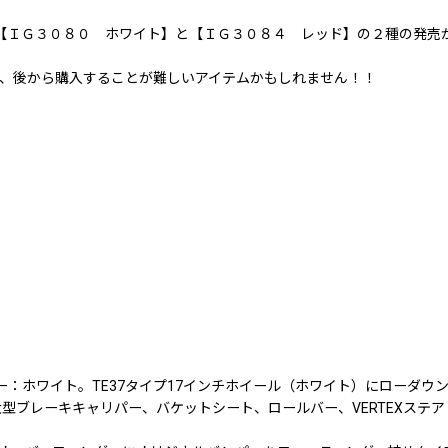
は【ＩＧ３０８０ ホワイト】と【ＩＧ３０８４ レッド】の２種の発売
、後から購入することが難しいアイテムかもしれません！！
。ボディカラー：ホワイト。TE37タイプ17インチホイール（ホワイト）にロ
ブレーキキャリパー、バケットシート、ロールバー、VERTEXステア