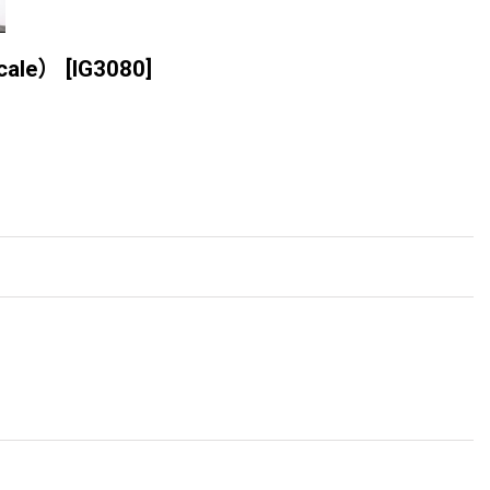
ale）
[
IG3080
]