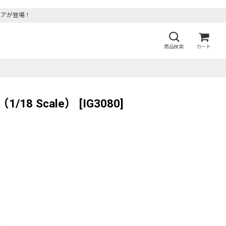
ビアが登場！
商品検索
カート
）
/18 Scale）
[
IG3080
]