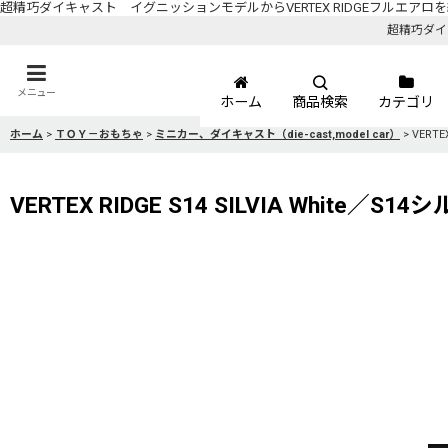
超精巧ダイキャスト イグニッションモデルからVERTEX RIDGEフルエアロ
超精巧ダイ
メニュー
ホーム
商品検索
カテゴリ
ホーム
>
ＴＯＹ－おもちゃ
>
ミニカー、ダイキャスト（die-cast,model car）
>
VERT
VERTEX RIDGE S14 SILVIA Whi