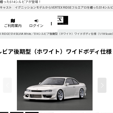
を纏ったS14シルビアが登場！
キャスト イグニッションモデルからVERTEX RIDGEフルエアロを纏ったS14シル
ご利用案内
ログイン
EX RIDGE S14 SILVIA White／S14シルビア後期型（ホワイト）ワイドボディ仕様（1/18 Scale
te／S14シルビア後期型（ホワイト）ワイドボディ仕様（1