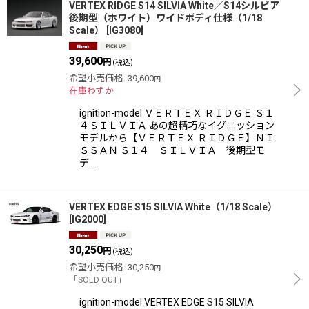
VERTEX RIDGE S14 SILVIA White／S14シルビア
後期型（ホワイト）ワイドボディ仕様（1/18
Scale）
[
IG3080
]
39,600
円
(税込)
希望小売価格
:
39,600
円
在庫わずか
ignition-model ＶＥＲＴＥＸ ＲＩＤＧＥ Ｓ１
４ＳＩＬＶＩＡ あの超精巧なイグニッション
モデルから【ＶＥＲＴＥＸ ＲＩＤＧＥ】ＮＩ
ＳＳＡＮ Ｓ１４ ＳＩＬＶＩＡ 後期型モ
デ…
VERTEX EDGE S15 SILVIA White（1/18 Scale）
[
IG2000
]
30,250
円
(税込)
希望小売価格
:
30,250
円
「SOLD OUT」
ignition-model VERTEX EDGE S15 SILVIA