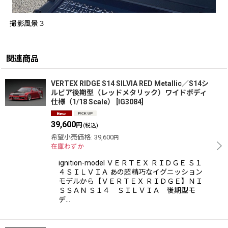
撮影風景３
関連商品
VERTEX RIDGE S14 SILVIA RED Metallic／S14シ
ルビア後期型（レッドメタリック）ワイドボディ
仕様（1/18 Scale）
[
IG3084
]
39,600
円
(税込)
希望小売価格
:
39,600
円
在庫わずか
ignition-model ＶＥＲＴＥＸ ＲＩＤＧＥ Ｓ１
４ＳＩＬＶＩＡ あの超精巧なイグニッション
モデルから【ＶＥＲＴＥＸ ＲＩＤＧＥ】ＮＩ
ＳＳＡＮ Ｓ１４ ＳＩＬＶＩＡ 後期型モ
デ…