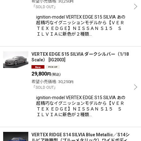
希望小売価格
:
30,250
円
「SOLD OUT」
ignition-model VERTEX EDGE S15 SILVIA あの
超精巧なイグニッションモデルから【ＶＥＲ
ＴＥＸ ＥＤＧＥ】ＮＩＳＳＡＮ Ｓ１５ Ｓ
ＩＬＶＩＡに新色が２種類…
VERTEX EDGE S15 SILVIA ダークシルバー（1/18
Scale）
[
IG2003
]
29,800
円
(税込)
希望小売価格
:
30,250
円
「SOLD OUT」
ignition-model VERTEX EDGE S15 SILVIA あの
超精巧なイグニッションモデルから【ＶＥＲ
ＴＥＸ ＥＤＧＥ】ＮＩＳＳＡＮ Ｓ１５ Ｓ
ＩＬＶＩＡに新色が２種類…
VERTEX RIDGE S14 SILVIA Blue Metallic／S14シ
ルビア後期型（ブルーメタリック）ワイドボディ