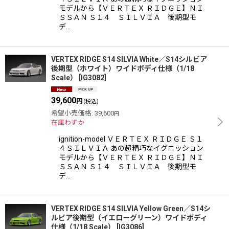
モデルから【ＶＥＲＴＥＸ ＲＩＤＧＥ】ＮＩ
ＳＳＡＮ Ｓ１４ ＳＩＬＶＩＡ 後期型モ
デ…
VERTEX RIDGE S14 SILVIA White／S14シルビア
後期型（ホワイト）ワイドボディ仕様（1/18
Scale）
[
IG3082
]
39,600
円
(税込)
希望小売価格
:
39,600
円
在庫わずか
ignition-model ＶＥＲＴＥＸ ＲＩＤＧＥ Ｓ１
４ＳＩＬＶＩＡ あの超精巧なイグニッション
モデルから【ＶＥＲＴＥＸ ＲＩＤＧＥ】ＮＩ
ＳＳＡＮ Ｓ１４ ＳＩＬＶＩＡ 後期型モ
デ…
VERTEX RIDGE S14 SILVIA Yellow Green／S14シ
ルビア後期型（イエローグリーン）ワイドボディ
仕様（1/18 Scale）
[
IG3086
]