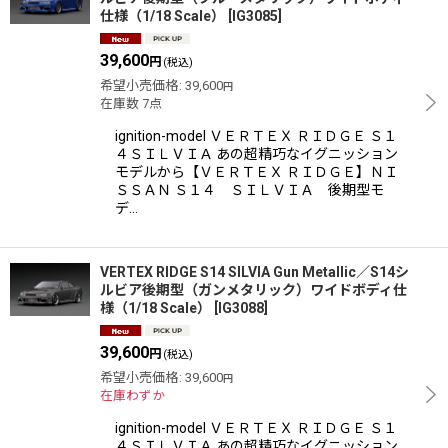
仕様（1/18 Scale）
[
IG3085
]
39,600
円
(税込)
希望小売価格
:
39,600
円
在庫数 7点
ignition-model ＶＥＲＴＥＸ ＲＩＤＧＥ Ｓ１
４ＳＩＬＶＩＡ あの超精巧なイグニッション
モデルから【ＶＥＲＴＥＸ ＲＩＤＧＥ】ＮＩ
ＳＳＡＮ Ｓ１４ ＳＩＬＶＩＡ 後期型モ
デ…
VERTEX RIDGE S14 SILVIA Gun Metallic／S14シ
ルビア後期型（ガンメタリック）ワイドボディ仕
様（1/18 Scale）
[
IG3088
]
39,600
円
(税込)
希望小売価格
:
39,600
円
在庫わずか
ignition-model ＶＥＲＴＥＸ ＲＩＤＧＥ Ｓ１
４ＳＩＬＶＩＡ あの超精巧なイグニッション