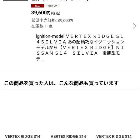
39,600
円
(税込)
希望小売価格
:
39,600
円
在庫数 11点
ignition-model ＶＥＲＴＥＸ ＲＩＤＧＥ Ｓ１
４ＳＩＬＶＩＡ あの超精巧なイグニッション
モデルから【ＶＥＲＴＥＸ ＲＩＤＧＥ】ＮＩ
ＳＳＡＮ Ｓ１４ ＳＩＬＶＩＡ 後期型モ
デ…
この商品を買った人は、こんな商品も買っています
VERTEX RIDGE S14
VERTEX RIDGE S14
VERTEX RIDGE S14