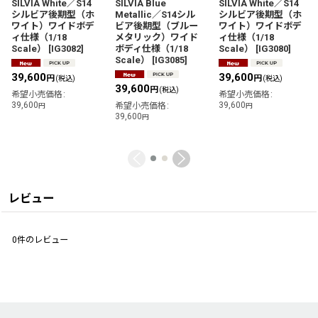
SILVIA White／S14
SILVIA Blue
SILVIA White／S14
シルビア後期型（ホ
Metallic／S14シル
シルビア後期型（ホ
ワイト）ワイドボデ
ビア後期型（ブルー
ワイト）ワイドボデ
ィ仕様（1/18
メタリック）ワイド
ィ仕様（1/18
Scale）
[
IG3082
]
ボディ仕様（1/18
Scale）
[
IG3080
]
Scale）
[
IG3085
]
39,600
39,600
円
円
(税込)
(税込)
39,600
円
(税込)
希望小売価格
:
希望小売価格
:
39,600
39,600
希望小売価格
:
円
円
39,600
円
レビュー
0
件のレビュー