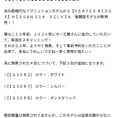
あの超精巧なイグニッションモデルから【ＶＥＲＴＥＸ ＲＩＤＧ
Ｅ】ＮＩＳＳＡＮ Ｓ１４ ＳＩＬＶＩＡ 後期型モデルが新発
売！！
遡ること３年前、２０２０年にカー工房さんに協力していただい
て、車両をスキャンニング！
それから３年、ようやく発表、そして事前予約をいただくことが
出来て、本当にうれしいですね〜早く実物が見たい！
先に発表された４台につづいて、下記３台が追加になります。
◇[ＩＧ３０８２] カラー：ホワイト
◇[ＩＧ３０８７] カラー：シルバー
◇[ＩＧ３０８８] カラー：ガンメタリック
限定数量は発表されてませんが、このモデルは生産台数が少ない