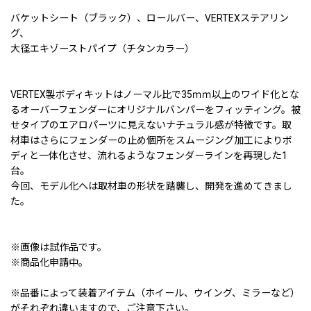
バケットシート（ブラック）、ロールバー、VERTEXステアリン
グ、
大径エキゾーストパイプ（チタンカラー）
VERTEX製ボディキットはノーマル比で35ｍｍ以上のワイド化とな
るオーバーフェンダーにオリジナルバンパーをフィッティング。被
せタイプのエアロパーツに見えないナチュラル感が特徴です。取
材車はさらにフェンダーの止め個所をスムージング加工によりボ
ディと一体化させ、流れるようなフェンダーラインを再現した1
台。
今回、モデル化へは取材車の形状を踏襲し、開発を進めてきまし
た。
※画像は試作品です。
※商品化申請中。
※品番によって装着アイテム（ホイール、ウイング、ミラーなど）
がそれぞれ違いますので、ご注意下さい。