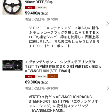
90mmDEEP/33φ
59,400
円
(税込)
希望小売価格
:
59,400
円
ＶＥＲＴＥＸステアリング ２年ぶりの新作
♪ チェッカーフラッグを模したＶＥＲＴＥＸ
ロゴ刺繍をシルバー錦糸を使用して表面上部
に施しました。 また裏にもしっかりとＶＥＲ
ＴＥＸロゴとコーポレート…
エヴァンゲリオンレーシングステアリング/01
TEST TYPE[世界限定３００本] VERTEX x 俺だっ
× EVANGELION
[
STE-EVA01
]
69,300
円
(税込)
希望小売価格
:
69,300
円
VERTEX x 俺だっ × EVANGELION RACING
STEERING/01 TEST TYPE 「エヴァンゲリオ
ンレーシング」の高性能ステアリング
「EVANGELION RACIN…