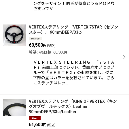
ングをデザイン！ 同氏が得意とうるＰＯＰな
色使いでＶ…
VERTEXステアリング 「VERTEX 7STAR（セブン
スター）」 90mmDEEP/33φ
60,500
円
(税込)
希望小売価格
:
60,500
円
ＶＥＲＴＥＸ ＳＴＥＥＲＩＮＧ 「７ＳＴＡ
Ｒ」 前面上部にはレッド、背面寿オブにはブ
ルーで「ＶＥＲＴＥＸ」の刺繍を施し、逆に
下部の星はカラーを反転させています。 さら
にステッチはレッ…
VERTEXステアリング 「KING OF VERTEX（キン
グオブヴェルテックス）Leather」
90mmDEEP/33φ/Leather
61,600
円
(税込)