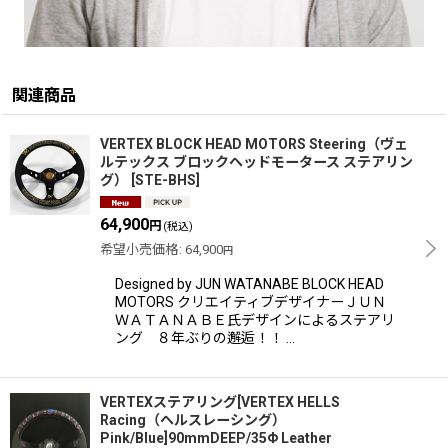
関連商品
VERTEX BLOCK HEAD MOTORS Steering（ヴェ
ルテックス ブロックヘッドモータース ステアリン
グ）
[
STE-BHS
]
64,900
円
(税込)
希望小売価格
:
64,900
円
Designed by JUN WATANABE BLOCK HEAD
MOTORS クリエイティブデザイナーＪＵＮ
ＷＡＴＡＮＡＢＥ氏デザインによるステアリ
ング ８年ぶりの邂逅！！ …
VERTEXステアリング[VERTEX HELLS
Racing（ヘルスレーシング）
Pink/Blue]90mmDEEP/35Φ Leather