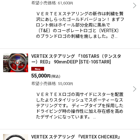
希望小売価格
:
61,600
円
ＶＥＲＴＥＸステアリングの新作は刺繍を贅
沢にあしらったゴールドバージョン！ まずフ
ロント側はホイール部分全周に黒糸で
〔T&E〕のコーポレートロゴと〔VERTEX〕
のブランドロゴの刺繍を施しました。さ…
VERTEX ステアリング 「10STARS（テンスタ
ー）RED」 90mmDEEP
[
STE-10STARR
]
55,000
円
(税込)
希望小売価格
:
55,000
円
ＶＥＲＴＥＸロゴの両サイドにスターを配置
したよりスタイリッシュでスポーティーなス
テアリングです。 ディープタイプを採用した
ドライビング時の操作性に加え存在感を高め
たデザインになっています。 …
VERTEX ステアリング 「VERTEX CHECKER」