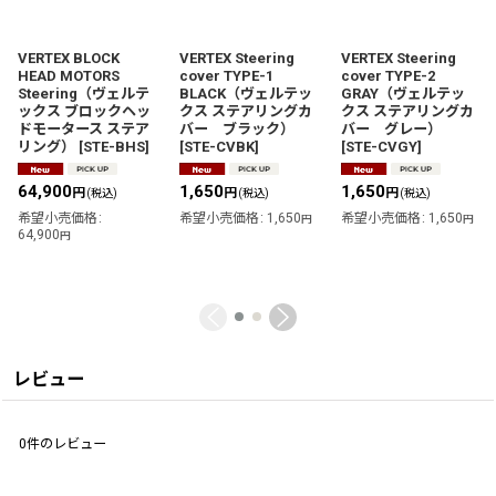
VERTEX BLOCK
VERTEX Steering
VERTEX Steering
HEAD MOTORS
cover TYPE-1
cover TYPE-2
Steering（ヴェルテ
BLACK（ヴェルテッ
GRAY（ヴェルテッ
ックス ブロックヘッ
クス ステアリングカ
クス ステアリングカ
ドモータース ステア
バー ブラック）
バー グレー）
リング）
[
STE-BHS
]
[
STE-CVBK
]
[
STE-CVGY
]
64,900
1,650
1,650
円
円
円
(税込)
(税込)
(税込)
希望小売価格
:
希望小売価格
:
1,650
希望小売価格
:
1,650
円
円
64,900
円
レビュー
0
件のレビュー