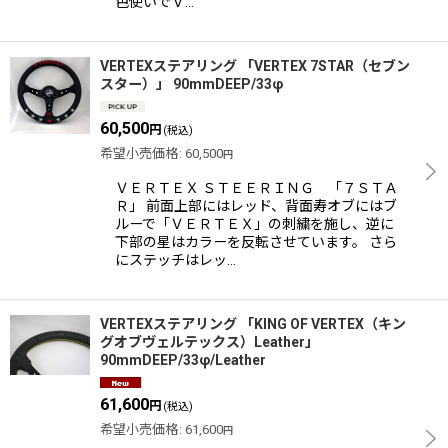
色使いでＶ…
VERTEXステアリング 「VERTEX 7STAR（セブン
スター）」 90mmDEEP/33φ
60,500
円
(税込)
希望小売価格
:
60,500
円
ＶＥＲＴＥＸ ＳＴＥＥＲＩＮＧ 「７ＳＴＡ
Ｒ」 前面上部にはレッド、背面寿オブにはブ
ルーで「ＶＥＲＴＥＸ」の刺繍を施し、逆に
下部の星はカラーを反転させています。 さら
にステッチはレッ…
VERTEXステアリング 「KING OF VERTEX（キン
グオブヴェルテックス）Leather」
90mmDEEP/33φ/Leather
61,600
円
(税込)
希望小売価格
:
61,600
円