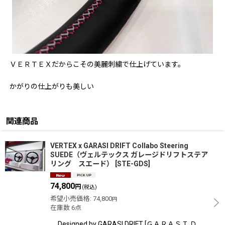
ＶＥＲＴＥＸだからこその美麗刺繍で仕上げています。
かがりの仕上がりも美しい
関連商品
VERTEX x GARASI DRIFT Collabo Steering
SUEDE（ヴェルテックス ガレージドリフトステア
リング スエード）
[
STE-GDS
]
74,800
円
(税込)
希望小売価格
:
74,800
円
在庫数 6点
Designed by GARASI DRIFT [ＧＡＲＡＳＩ Ｄ