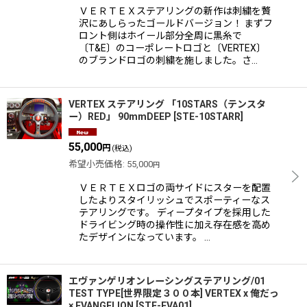
ＶＥＲＴＥＸステアリングの新作は刺繍を贅
沢にあしらったゴールドバージョン！ まずフ
ロント側はホイール部分全周に黒糸で
〔T&E〕のコーポレートロゴと〔VERTEX〕
のブランドロゴの刺繍を施しました。さ…
VERTEX ステアリング 「10STARS（テンスタ
ー）RED」 90mmDEEP
[
STE-10STARR
]
55,000
円
(税込)
希望小売価格
:
55,000
円
ＶＥＲＴＥＸロゴの両サイドにスターを配置
したよりスタイリッシュでスポーティーなス
テアリングです。 ディープタイプを採用した
ドライビング時の操作性に加え存在感を高め
たデザインになっています。 …
エヴァンゲリオンレーシングステアリング/01
TEST TYPE[世界限定３００本] VERTEX x 俺だっ
× EVANGELION
[
STE-EVA01
]