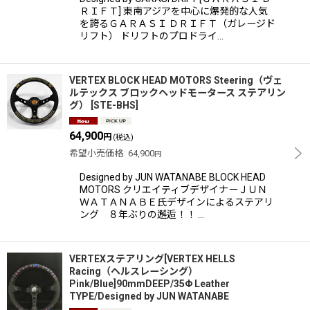
ＲＩＦＴ] 東南アジアを中心に爆発的な人気
を誇るＧＡＲＡＳＩ ＤＲＩＦＴ（ガレージド
リフト） ドリフトのプロドライ…
VERTEX BLOCK HEAD MOTORS Steering（ヴェ
ルテックス ブロックヘッドモータース ステアリン
グ）
[
STE-BHS
]
64,900
円
(税込)
希望小売価格
:
64,900
円
Designed by JUN WATANABE BLOCK HEAD
MOTORS クリエイティブデザイナーＪＵＮ
ＷＡＴＡＮＡＢＥ氏デザインによるステアリ
ング ８年ぶりの邂逅！！ …
VERTEXステアリング[VERTEX HELLS
Racing（ヘルスレーシング）
Pink/Blue]90mmDEEP/35Φ Leather
TYPE/Designed by JUN WATANABE