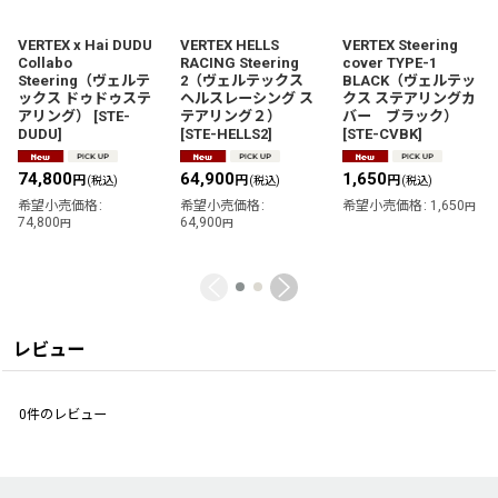
VERTEX x Hai DUDU
VERTEX HELLS
VERTEX Steering
Collabo
RACING Steering
cover TYPE-1
Steering（ヴェルテ
2（ヴェルテックス
BLACK（ヴェルテッ
ックス ドゥドゥステ
ヘルスレーシング ス
クス ステアリングカ
アリング）
[
STE-
テアリング２）
バー ブラック）
DUDU
]
[
STE-HELLS2
]
[
STE-CVBK
]
74,800
64,900
1,650
円
円
円
(税込)
(税込)
(税込)
希望小売価格
:
希望小売価格
:
希望小売価格
:
1,650
円
74,800
64,900
円
円
レビュー
0
件のレビュー