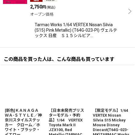
2,750
円
(税込)
オープン価格
Tarmac Works 1/64 VERTEX Nissan Silvia
(S15) Pink Metallic) (T64G-023-PI) ヴェルテ
ックス 日産 Ｓ１５シルビア…
この商品を買った人は、こんな商品も買っています
[新色]ＫＡＮＡＧＡ
【日本未発売ブリス
【限定モデル】1/64
ＷＡ-ＳＴＹＬＥ／神
ターモデル・予約
VERTEX Nissan
奈川スタイルステッ
品】1/64 VERTEX
Silvia S15 Mickey
カー クローム／ホ
Toyota Mark II
Mouse Disney
ワイト・ブラック・
JZX100, Red
Diecast(T64G-023-
イエロー
Metallic/TARMAC
MK)TARMAC Works