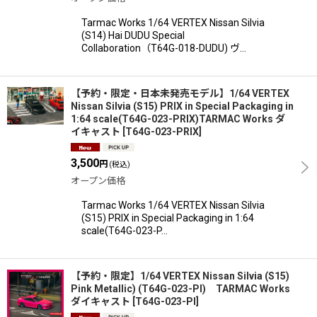
Tarmac Works 1/64 VERTEX Nissan Silvia
(S14) Hai DUDU Special
Collaboration（T64G-018-DUDU) ヴ…
【予約・限定・日本未発売モデル】1/64 VERTEX
Nissan Silvia (S15) PRIX in Special Packaging in
1:64 scale(T64G-023-PRIX)TARMAC Works ダ
イキャスト
[
T64G-023-PRIX
]
3,500
円
(税込)
オープン価格
Tarmac Works 1/64 VERTEX Nissan Silvia
(S15) PRIX in Special Packaging in 1:64
scale(T64G-023-P…
【予約・限定】1/64 VERTEX Nissan Silvia (S15)
Pink Metallic) (T64G-023-PI) TARMAC Works
ダイキャスト
[
T64G-023-PI
]