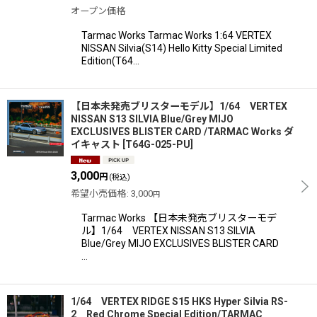
オープン価格
Tarmac Works Tarmac Works 1:64 VERTEX
NISSAN Silvia(S14) Hello Kitty Special Limited
Edition(T64…
【日本未発売ブリスターモデル】1/64 VERTEX
NISSAN S13 SILVIA Blue/Grey MIJO
EXCLUSIVES BLISTER CARD /TARMAC Works ダ
イキャスト
[
T64G-025-PU
]
3,000
円
(税込)
希望小売価格
:
3,000
円
Tarmac Works 【日本未発売ブリスターモデ
ル】1/64 VERTEX NISSAN S13 SILVIA
Blue/Grey MIJO EXCLUSIVES BLISTER CARD
…
1/64 VERTEX RIDGE S15 HKS Hyper Silvia RS-
2 Red Chrome Special Edition/TARMAC