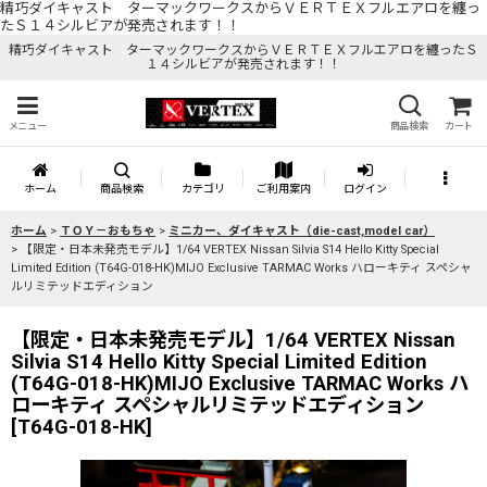
精巧ダイキャスト ターマックワークスからＶＥＲＴＥＸフルエアロを纏っ
たＳ１４シルビアが発売されます！！
精巧ダイキャスト ターマックワークスからＶＥＲＴＥＸフルエアロを纏ったＳ
１４シルビアが発売されます！！
メニュー
商品検索
カート
ホーム
商品検索
カテゴリ
ご利用案内
ログイン
ホーム
>
ＴＯＹ－おもちゃ
>
ミニカー、ダイキャスト（die-cast,model car）
>
【限定・日本未発売モデル】1/64 VERTEX Nissan Silvia S14 Hello Kitty Special
Limited Edition (T64G-018-HK)MIJO Exclusive TARMAC Works ハローキティ スペシャ
ルリミテッドエディション
【限定・日本未発売モデル】1/64 VERTEX Nissan
Silvia S14 Hello Kitty Special Limited Edition
(T64G-018-HK)MIJO Exclusive TARMAC Works ハ
ローキティ スペシャルリミテッドエディション
[
T64G-018-HK
]