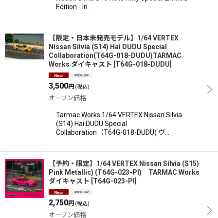
Edition - In…
【限定・日本未発売モデル】1/64 VERTEX
Nissan Silvia (S14) Hai DUDU Special
Collaboration(T64G-018-DUDU)TARMAC
Works ダイキャスト
[
T64G-018-DUDU
]
3,500
円
(税込)
オープン価格
Tarmac Works 1/64 VERTEX Nissan Silvia
(S14) Hai DUDU Special
Collaboration（T64G-018-DUDU) ヴ…
【予約・限定】1/64 VERTEX Nissan Silvia (S15)
Pink Metallic) (T64G-023-PI) TARMAC Works
ダイキャスト
[
T64G-023-PI
]
2,750
円
(税込)
オープン価格