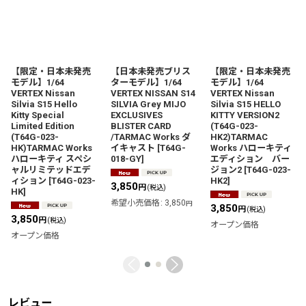
【限定・日本未発売
【日本未発売ブリス
【限定・日本未発売
モデル】1/64
ターモデル】1/64
モデル】1/64
VERTEX Nissan
VERTEX NISSAN S14
VERTEX Nissan
Silvia S15 Hello
SILVIA Grey MIJO
Silvia S15 HELLO
Kitty Special
EXCLUSIVES
KITTY VERSION2
Limited Edition
BLISTER CARD
(T64G-023-
(T64G-023-
/TARMAC Works ダ
HK2)TARMAC
HK)TARMAC Works
イキャスト
[
T64G-
Works ハローキティ
ハローキティ スペシ
018-GY
]
エディション バー
ャルリミテッドエデ
ジョン2
[
T64G-023-
ィション
[
T64G-023-
HK2
]
3,850
円
(税込)
HK
]
希望小売価格
:
3,850
円
3,850
円
(税込)
3,850
円
(税込)
オープン価格
オープン価格
レビュー