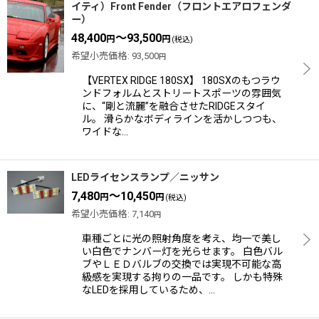
イティ）Front Fender（フロントエアロフェンダ
ー）
48,400
～93,500
円
円
(税込)
希望小売価格
:
93,500
円
【VERTEX RIDGE 180SX】 180SXのもつラウ
ンドフォルムとストリートスポーツの雰囲気
に、“剛と流麗”を融合させたRIDGEスタイ
ル。 滑らかなボディラインを活かしつつも、
ワイドな…
LEDライセンスランプ／ニッサン
7,480
～10,450
円
円
(税込)
希望小売価格
:
7,140
円
車種ごとに光の照射角度を考え、均一で美し
い白色でナンバー灯を光らせます。 白色バル
ブやＬＥＤバルブの交換では実現不可能な高
級感を実現する拘りの一品です。 しかも特殊
なLEDを採用しているため、…