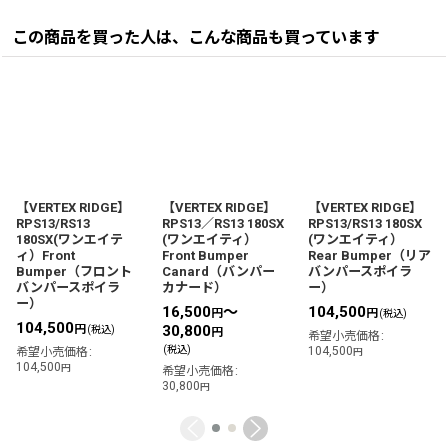
この商品を買った人は、こんな商品も買っています
【VERTEX RIDGE】
【VERTEX RIDGE】
【VERTEX RIDGE】
RPS13/RS13
RPS13／RS13 180SX
RPS13/RS13 180SX
180SX(ワンエイテ
(ワンエイティ）
(ワンエイティ）
ィ）Front
Front Bumper
Rear Bumper（リア
Bumper（フロント
Canard（バンパー
バンパースポイラ
バンパースポイラ
カナード）
ー）
ー）
16,500
～
104,500
円
円
(税込)
104,500
円
30,800
(税込)
円
希望小売価格
:
(税込)
104,500
希望小売価格
:
円
104,500
円
希望小売価格
:
30,800
円