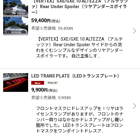
【VERTEX】SXE/GXE 10 ALTEZZA （アルテッツ
ァ）Rear Under Spoiler（リヤアンダースポイラ
ー）
59,400
円
(税込)
希望小売価格
:
59,400
円
【VERTEX】SXE/GXE 10 ALTEZZA （アルテ
ッツァ）Rear Under Spoiler サイドからの流
れをくむシンプルなデザインのリヤアンダー
スポイラーです。 自己主張しす…
LED TRANS PLATE（LEDトランスプレート）
9,900
円
(税込)
希望小売価格
:
9,900
円
フロントマスクにドレスアップを！リヤはラ
イセンスランプがありますが、フロントのナ
ンバー周りはなかなかドレスアップがし難い
箇所でした。 LEDトランスプレートはフロン
トマスクをワンポイントドレスア…