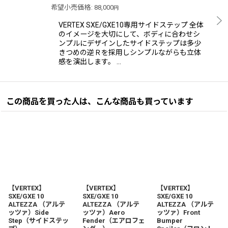
希望小売価格
:
88,000
円
VERTEX SXE/GXE10専用サイドステップ 全体
のイメージを大切にして、ボディに合わせシ
ンプルにデザインしたサイドステップは多少
きつめの逆Ｒを採用しシンプルながらも立体
感を演出します。 …
この商品を買った人は、こんな商品も買っています
【VERTEX】
【VERTEX】
【VERTEX】
SXE/GXE 10
SXE/GXE 10
SXE/GXE 10
ALTEZZA （アルテ
ALTEZZA （アルテ
ALTEZZA （アルテ
ッツァ）Side
ッツァ）Aero
ッツァ）Front
Step（サイドステッ
Fender（エアロフェ
Bumper