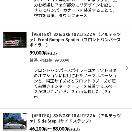
力を考慮しフォグ部分にリデザインを施し、
さらにバンパーカナードを装着することで、
空力を考慮、ダウンフォース…
【VERTEX】SXE/GXE 10 ALTEZZA （アルテッツ
ァ）Front Bumper Spoiler（フロントバンパース
ポイラー）
99,000
円
(税込)
希望小売価格
:
99,000
円
フロントバンパースポイラーはネッツトヨタ
のオプションに採用されたノーマルバージョ
ンと、純正サイズだとフロントのノーズが短
く前置きインタークーラーを装着するスペー
スが無いことから、３ｃｍ延長した〔３ｃ
ｍ…
【VERTEX】SXE/GXE 10 ALTEZZA （アルテッツ
ァ）Side Step（サイドステップ）
46,200
～88,000
円
円
(税込)