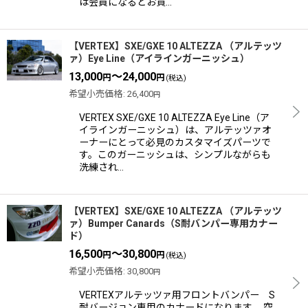
は会員になるとお買…
【VERTEX】SXE/GXE 10 ALTEZZA （アルテッツ
ァ）Eye Line（アイラインガーニッシュ）
13,000
～24,000
円
円
(税込)
希望小売価格
:
26,400
円
VERTEX SXE/GXE 10 ALTEZZA Eye Line（ア
イラインガーニッシュ）は、アルテッツァオ
ーナーにとって必見のカスタマイズパーツで
す。このガーニッシュは、シンプルながらも
洗練され…
【VERTEX】SXE/GXE 10 ALTEZZA （アルテッツ
ァ）Bumper Canards（S耐バンパー専用カナー
ド）
16,500
～30,800
円
円
(税込)
希望小売価格
:
30,800
円
VERTEXアルテッツァ用フロントバンパー S
耐バージョン専用のカナードになります。 空