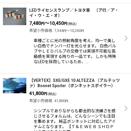
LEDライセンスランプ／トヨタ車 〔ア行／ア・
イ・ウ・エ・オ〕
7,480
～10,450
円
円
(税込)
希望小売価格
:
7,344
～10,260
円
円
車種ごとに光の照射角度を考え、均一で美し
い白色でナンバー灯を光らせます。 白色バル
ブやＬＥＤバルブの交換では実現不可能な高
級感を実現する拘りの一品です。 しかも特殊
なLEDを採用しているため、…
【VERTEX】SXE/GXE 10 ALTEZZA （アルテッツ
ァ）Bonnet Spoiler（ボンネットスポイラー）
41,800
円
(税込)
希望小売価格
:
41,800
円
シンプルでありながらも都会的な洗練さを感
じさせるフォルムは、どんなシーンでも注目
を集めます。 純正ボンネットに対応したアイ
テムとなります。 【Ｔ＆Ｅ ＷＥＢ ＳＨＯＰ