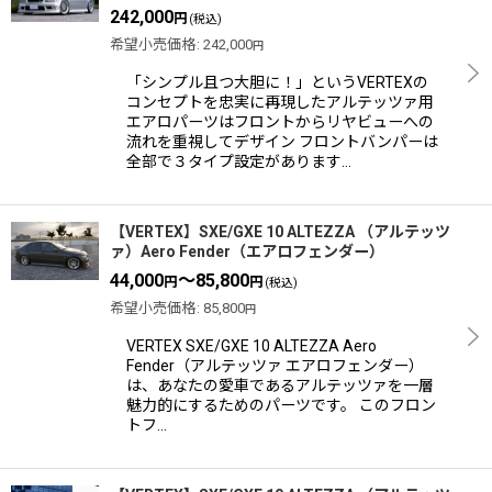
242,000
円
(税込)
希望小売価格
:
242,000
円
「シンプル且つ大胆に！」というVERTEXの
コンセプトを忠実に再現したアルテッツァ用
エアロパーツはフロントからリヤビューへの
流れを重視してデザイン フロントバンパーは
全部で３タイプ設定があります…
【VERTEX】SXE/GXE 10 ALTEZZA （アルテッツ
ァ）Aero Fender（エアロフェンダー）
44,000
～85,800
円
円
(税込)
希望小売価格
:
85,800
円
VERTEX SXE/GXE 10 ALTEZZA Aero
Fender（アルテッツァ エアロフェンダー）
は、あなたの愛車であるアルテッツァを一層
魅力的にするためのパーツです。 このフロン
トフ…