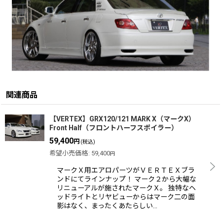
関連商品
【VERTEX】GRX120/121 MARK X（マークX）
Front Half（フロントハーフスポイラー）
59,400
円
(税込)
希望小売価格
:
59,400
円
マークＸ用エアロパーツがＶＥＲＴＥＸブラ
ンドにてラインナップ！ マーク２から大幅な
リニューアルが施されたマークＸ。 独特なヘ
ッドライトとリヤビューからはマーク二の面
影はなく、まったくあたらしい…