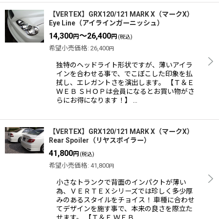
【VERTEX】GRX120/121 MARK X（マークX）
Eye Line（アイラインガーニッシュ）
14,300
～26,400
円
円
(税込)
希望小売価格
:
26,400
円
独特のヘッドライト形状ですが、薄いアイラ
インを合わせる事で、でこぼこした印象を払
拭し、エレガントさを演出します。 【Ｔ＆Ｅ
ＷＥＢ ＳＨＯＰは会員になるとお買い物がさ
らにお得になります！】 …
【VERTEX】GRX120/121 MARK X（マークX）
Rear Spoiler（リヤスポイラー）
41,800
円
(税込)
希望小売価格
:
41,800
円
小さなトランクで背面のインパクトが薄い
為、ＶＥＲＴＥＸシリーズでは珍しく多少厚
みのあるスタイルをチョイス！ 車種に合わせ
てデザインを施す事で、本来の良さを際立た
せます。 【Ｔ＆Ｅ ＷＥＢ …