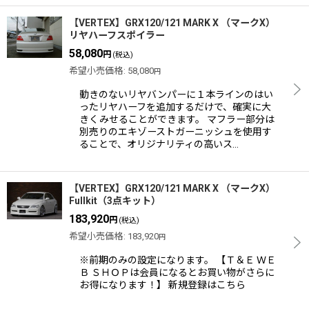
【VERTEX】GRX120/121 MARK X （マークX）
リヤハーフスポイラー
58,080
円
(税込)
希望小売価格
:
58,080
円
動きのないリヤバンパーに１本ラインのはい
ったリヤハーフを追加するだけで、確実に大
きくみせることができます。 マフラー部分は
別売りのエキゾーストガーニッシュを使用す
ることで、オリジナリティの高いス…
【VERTEX】GRX120/121 MARK X （マークX）
Fullkit（3点キット）
183,920
円
(税込)
希望小売価格
:
183,920
円
※前期のみの設定になります。 【Ｔ＆Ｅ ＷＥ
Ｂ ＳＨＯＰは会員になるとお買い物がさらに
お得になります！】 新規登録はこちら