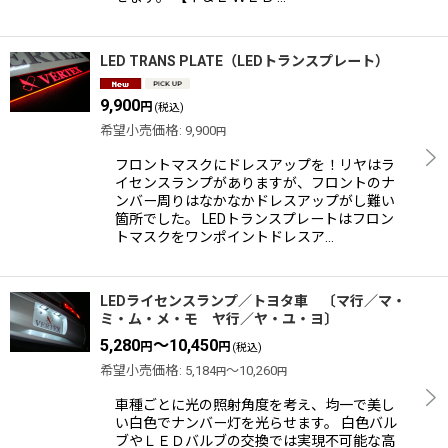
LED TRANS PLATE（LEDトランスプレート）
9,900
円
(税込)
希望小売価格
:
9,900
円
フロントマスクにドレスアップを！リヤはラ
イセンスランプがありますが、フロントのナ
ンバー周りはなかなかドレスアップがし難い
箇所でした。 LEDトランスプレートはフロン
トマスクをワンポイントドレスア…
LEDライセンスランプ／トヨタ車 〔マ行／マ・
ミ・ム・メ・モ ヤ行／ヤ・ユ・ヨ〕
5,280
～10,450
円
円
(税込)
希望小売価格
:
5,184
～10,260
円
円
車種ごとに光の照射角度を考え、均一で美し
い白色でナンバー灯を光らせます。 白色バル
ブやＬＥＤバルブの交換では実現不可能な高