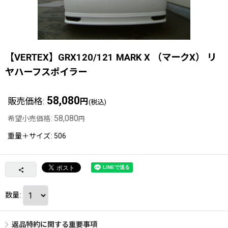
【VERTEX】GRX120/121 MARK X （マークX） リ
ヤハーフスポイラー
58,080
販売価格
:
円
(税込)
58,080
希望小売価格
:
円
重量＋サイズ
:
506
数量
:
返品特約に関する重要事項