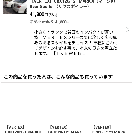
【VERTEX】GRX120/121 MARK X（マークX）
Rear Spoiler（リヤスポイラー）
41,800
円
(税込)
希望小売価格
:
41,800
円
小さなトランクで背面のインパクトが薄い
為、ＶＥＲＴＥＸシリーズでは珍しく多少厚
みのあるスタイルをチョイス！ 車種に合わせ
てデザインを施す事で、本来の良さを際立た
せます。 【Ｔ＆Ｅ ＷＥＢ …
この商品を買った人は、こんな商品も買っています
【VERTEX】
【VERTEX】
【VERTEX】
GRX120/121 MARK X
GRX120/121 MARK
GRX120/121 MARK