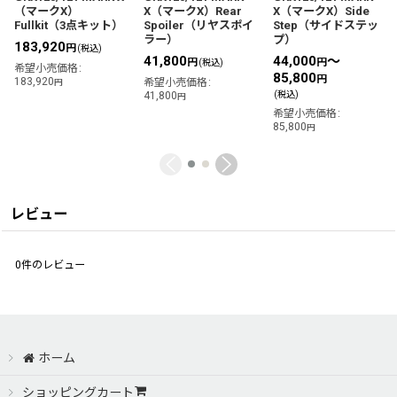
（マークX）
X（マークX）Rear
X（マークX）Side
Fullkit（3点キット）
Spoiler（リヤスポイ
Step（サイドステッ
ラー）
プ）
183,920
円
(税込)
41,800
44,000
～
円
円
(税込)
希望小売価格
:
85,800
円
183,920
希望小売価格
:
円
41,800
(税込)
円
希望小売価格
:
85,800
円
レビュー
0
件のレビュー
ホーム
ショッピングカート