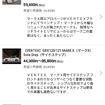
59,400
円
(税込)
希望小売価格
:
59,400
円
マークＸ用エアロパーツがＶＥＲＴＥＸブラ
ンドにてラインナップ！ マーク２から大幅な
リニューアルが施されたマークＸ。 独特なヘ
ッドライトとリヤビューからはマーク二の面
影はなく、まったくあたらしい…
【VERTEX】GRX120/121 MARK X（マークX）
Side Step（サイドステップ）
44,000
～85,800
円
円
(税込)
希望小売価格
:
85,800
円
ＶＥＲＴＥＸ マークＸ用サイドステップ フ
ロントまわりからリヤへとつなぐ重要な役割
のサイドステップ。 シンプルな形状でより長
く見せることが出来るサイドステップは単体
での装着も遜色ないですが…