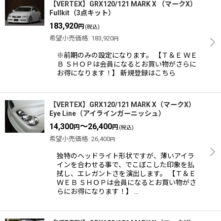
【VERTEX】GRX120/121 MARK X （マークX）
Fullkit（3点キット）
183,920
円
(税込)
希望小売価格
:
183,920
円
※前期のみの設定になります。 【Ｔ＆Ｅ ＷＥ
Ｂ ＳＨＯＰは会員になるとお買い物がさらに
お得になります！】 新規登録はこちら
【VERTEX】GRX120/121 MARK X（マークX）
Eye Line（アイラインガーニッシュ）
14,300
～26,400
円
円
(税込)
希望小売価格
:
26,400
円
独特のヘッドライト形状ですが、薄いアイラ
インを合わせる事で、でこぼこした印象を払
拭し、エレガントさを演出します。 【Ｔ＆Ｅ
ＷＥＢ ＳＨＯＰは会員になるとお買い物がさ
らにお得になります！】 …