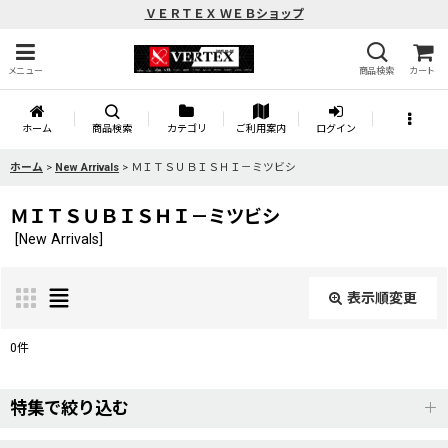
ＶＥＲＴＥＸ ＷＥＢショップ
メニュー
商品検索
カート
ホーム
商品検索
カテゴリ
ご利用案内
ログイン
ホーム
>
New Arrivals
>
ＭＩＴＳＵＢＩＳＨＩ－ミツビシ
ＭＩＴＳＵＢＩＳＨＩ－ミツビシ
[
New Arrivals
]
表示順変更
閉じる
0
件
表示数
:
特集で絞り込む
並び順
: