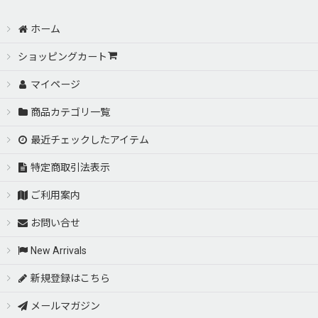
TOYOTA－トヨタ
ホーム
絞り込む
ＬＥＸＵＳ－レクサス
ショッピングカート
マイページ
ＮＩＳＳＡＮ－ニッサン
商品カテゴリ一覧
ＨＯＮＤＡ－ホンダ
最近チェックしたアイテム
ＭＡＺＤＡ－マツダ
特定商取引法表示
ご利用案内
ＭＩＴＳＵＢＩＳＨＩ－ミツビシ
お問い合せ
ＢＭＷ－ビーエムダブリュー
New Arrivals
Ｍｅｒｃｅｄｅｓ Ｂｅｎｚ－メルセデスベンツ
新規登録はこちら
メールマガジン
ＦＥＲＲＡＲＩ－フェラーリ