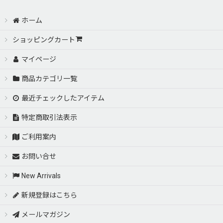
TOYOTA－トヨタ
ホーム
絞り込む
ＬＥＸＵＳ－レクサス
ショッピングカート
マイページ
ＮＩＳＳＡＮ－ニッサン
商品カテゴリ一覧
ＨＯＮＤＡ－ホンダ
最近チェックしたアイテム
ＭＡＺＤＡ－マツダ
特定商取引法表示
ご利用案内
ＭＩＴＳＵＢＩＳＨＩ－ミツビシ
お問い合せ
ＢＭＷ－ビーエムダブリュー
New Arrivals
Ｍｅｒｃｅｄｅｓ Ｂｅｎｚ－メルセデスベンツ
新規登録はこちら
メールマガジン
ＦＥＲＲＡＲＩ－フェラーリ