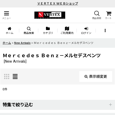
ＶＥＲＴＥＸ ＷＥＢショップ
メニュー
商品検索
カート
ホーム
商品検索
カテゴリ
ご利用案内
ログイン
ホーム
>
New Arrivals
>
Ｍｅｒｃｅｄｅｓ Ｂｅｎｚ－メルセデスベンツ
Ｍｅｒｃｅｄｅｓ Ｂｅｎｚ－メルセデスベンツ
[
New Arrivals
]
表示順変更
閉じる
0
件
表示数
:
特集で絞り込む
並び順
: