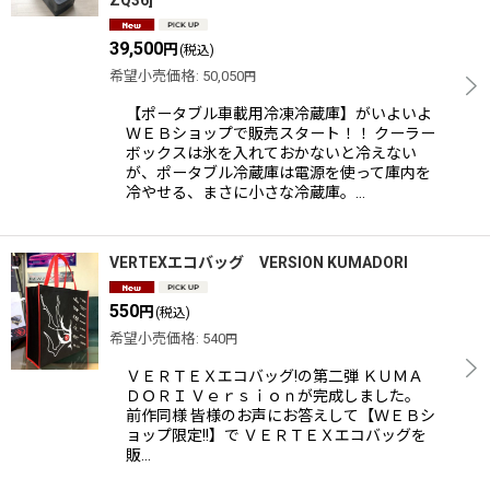
ZQ36
]
39,500
円
(税込)
希望小売価格
:
50,050
円
【ポータブル車載用冷凍冷蔵庫】がいよいよ
ＷＥＢショップで販売スタート！！ クーラー
ボックスは氷を入れておかないと冷えない
が、ポータブル冷蔵庫は電源を使って庫内を
冷やせる、まさに小さな冷蔵庫。…
VERTEXエコバッグ VERSION KUMADORI
550
円
(税込)
希望小売価格
:
540
円
ＶＥＲＴＥＸエコバッグ!の第二弾 ＫＵＭＡ
ＤＯＲＩ Ｖｅｒｓｉｏｎが完成しました。
前作同様 皆様のお声にお答えして【ＷＥＢシ
ョップ限定!!】で ＶＥＲＴＥＸエコバッグを
販…