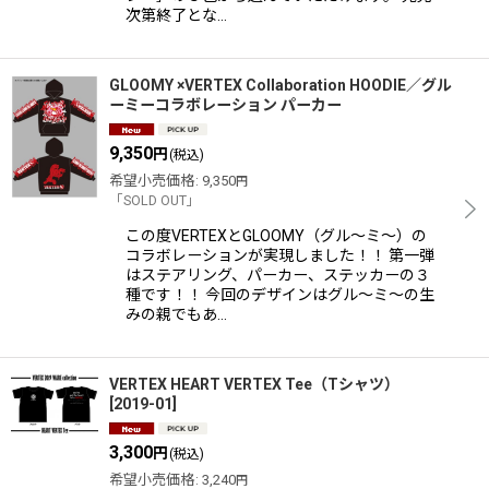
次第終了とな…
GLOOMY ×VERTEX Collaboration HOODIE／グル
ーミーコラボレーション パーカー
9,350
円
(税込)
希望小売価格
:
9,350
円
「SOLD OUT」
この度VERTEXとGLOOMY（グル〜ミ〜）の
コラボレーションが実現しました！！ 第一弾
はステアリング、パーカー、ステッカーの３
種です！！ 今回のデザインはグル〜ミ〜の生
みの親でもあ…
VERTEX HEART VERTEX Tee（Tシャツ）
[
2019-01
]
3,300
円
(税込)
希望小売価格
:
3,240
円