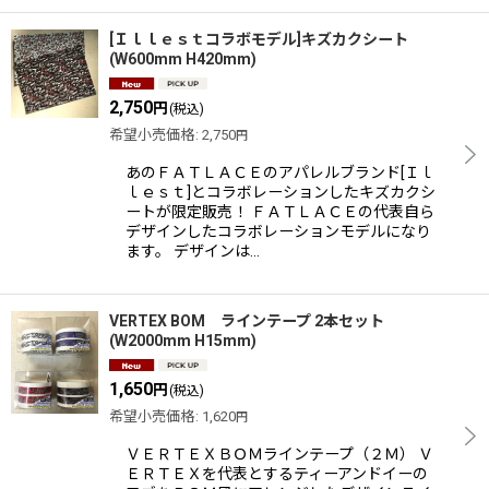
[Ｉｌｌｅｓｔコラボモデル]キズカクシート
(W600mm H420mm)
2,750
円
(税込)
希望小売価格
:
2,750
円
あのＦＡＴＬＡＣＥのアパレルブランド[Ｉｌ
ｌｅｓｔ]とコラボレーションしたキズカクシ
ートが限定販売！ ＦＡＴＬＡＣＥの代表自ら
デザインしたコラボレーションモデルになり
ます。 デザインは…
VERTEX BOM ラインテープ 2本セット
(W2000mm H15mm)
1,650
円
(税込)
希望小売価格
:
1,620
円
ＶＥＲＴＥＸＢＯＭラインテープ（２Ｍ） Ｖ
ＥＲＴＥＸを代表とするティーアンドイーの