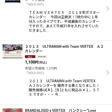
「SOLD OUT」
ＴＥＡＭ ＶＥＲＴＥＸ ２０１９年ポスター
カレンダー 今回は正統派！1枚の中に１年
分入ったタイプです。 平成最後のカレンダー
ですので、あえて平成31年を入れさせていた
だきました …
２０１３ ULTRAMAN with Team VERTEX Ａ２
カレンダー
1,100
円
(税込)
希望小売価格
:
1,575
円
「SOLD OUT」
２０１３ ULTRAMAN with Team VERTEX
Ａ２カレンダーを 販売する事となりました！
販売価格は[ A ]、[ B ]ともに税込み￥１，５７
５ ですが・・・ 今…
BRANDALISED x VERTEX バンクシー”Love