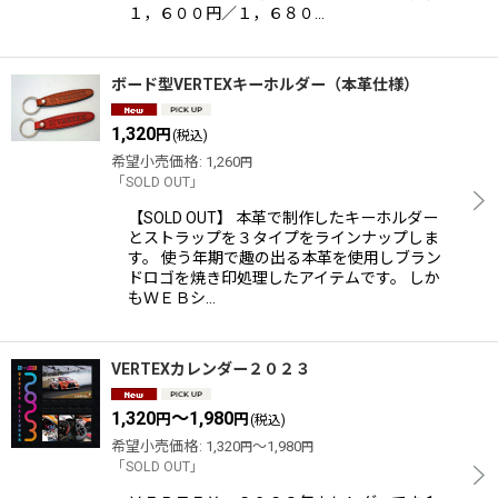
１，６００円／１，６８０…
ボード型VERTEXキーホルダー（本革仕様）
1,320
円
(税込)
希望小売価格
:
1,260
円
「SOLD OUT」
【SOLD OUT】 本革で制作したキーホルダー
とストラップを３タイプをラインナップしま
す。 使う年期で趣の出る本革を使用しブラン
ドロゴを焼き印処理したアイテムです。 しか
もＷＥＢシ…
VERTEXカレンダー２０２３
1,320
～1,980
円
円
(税込)
希望小売価格
:
1,320
～1,980
円
円
「SOLD OUT」