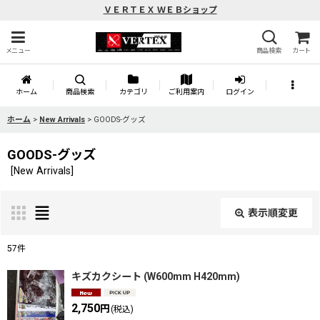
ＶＥＲＴＥＸ ＷＥＢショップ
メニュー
商品検索
カート
ホーム
商品検索
カテゴリ
ご利用案内
ログイン
ホーム
>
New Arrivals
>
GOODS-グッズ
GOODS-グッズ
[
New Arrivals
]
表示順変更
閉じる
57
件
サブカテゴリ
:
キズカクシート (W600mm H420mm)
2,750
円
(税込)