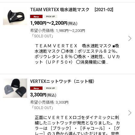
TEAM VERTEX 吸水速乾マスク
[
2021-02
]
1,980
～2,200
円
円
(税込)
希望小売価格
:
1,980
～2,200
円
円
「SOLD OUT」
ＴＥＡＭ ＶＥＲＴＥＸ 吸水速乾マスク ■吸
水速乾マスク 〇本体：ポリエステル８２％、
ポリウレタン１８％ 〇吸水・速乾性、ＵＶカ
ット（ＵＰＦ５０+） 〇消臭機能に優…
VERTEXニットワッチ（ニット帽）
3,300
円
(税込)
希望小売価格
:
3,300
円
「SOLD OUT」
正面にＶＥＲＴＥＸロゴをダイナミックに刺
繍したニットワッチが発売となりました。 カ
ラーは ［ブラック］・［チャコール］・［グ
レー］の３色から選んでいただけます。 完売