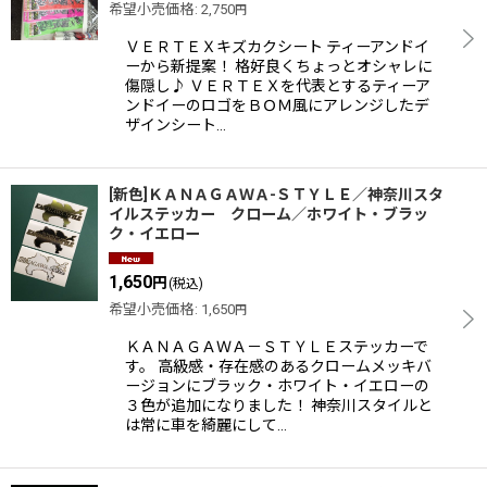
希望小売価格
:
2,750
円
表示数
:
ＶＥＲＴＥＸキズカクシート ティーアンドイ
ーから新提案！ 格好良くちょっとオシャレに
傷隠し♪ ＶＥＲＴＥＸを代表とするティーア
並び順
:
ンドイーのロゴをＢＯＭ風にアレンジしたデ
ザインシート…
絞り込む
[新色]ＫＡＮＡＧＡＷＡ-ＳＴＹＬＥ／神奈川スタ
イルステッカー クローム／ホワイト・ブラッ
ク・イエロー
1,650
円
(税込)
希望小売価格
:
1,650
円
ＫＡＮＡＧＡＷＡ－ＳＴＹＬＥステッカーで
す。 高級感・存在感のあるクロームメッキバ
ージョンにブラック・ホワイト・イエローの
３色が追加になりました！ 神奈川スタイルと
は常に車を綺麗にして…