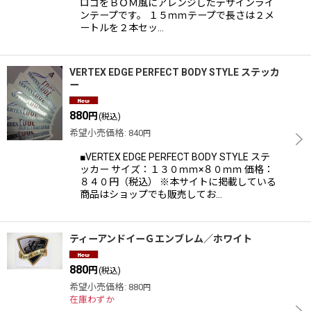
ロゴをＢＯＭ風にアレンジしたデザインライ
ンテープです。 １５ｍｍテープで長さは２メ
ートルを２本セッ…
VERTEX EDGE PERFECT BODY STYLE ステッカ
ー
880
円
(税込)
希望小売価格
:
840
円
■VERTEX EDGE PERFECT BODY STYLE ステ
ッカー サイズ：１３０ｍｍ×８０ｍｍ 価格：
８４０円（税込） ※本サイトに掲載している
商品はショップでも販売してお…
ティーアンドイーＧエンブレム／ホワイト
880
円
(税込)
希望小売価格
:
880
円
在庫わずか