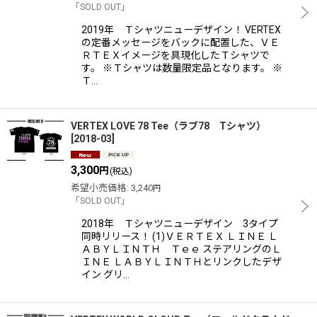
「SOLD OUT」
2019年 Ｔシャツニューデザイン！ VERTEX
の定番メッセージをバックに配置した、ＶＥ
ＲＴＥＸイメージを具現化したＴシャツで
す。 ※Ｔシャツは数量限定品となります。 ※
Ｔ…
VERTEX LOVE 78 Tee（ラブ78 Tシャツ）
[
2018-03
]
3,300
円
(税込)
希望小売価格
:
3,240
円
「SOLD OUT」
2018年 Ｔシャツニューデザイン 3タイプ
同時リリース！ (1)ＶＥＲＴＥＸ ＬＩＮＥ Ｌ
ＡＢＹＬＩＮＴＨ Ｔｅｅ ステアリングのＬ
ＩＮＥ ＬＡＢＹＬＩＮＴＨとリンクしたデザ
イン グリ…