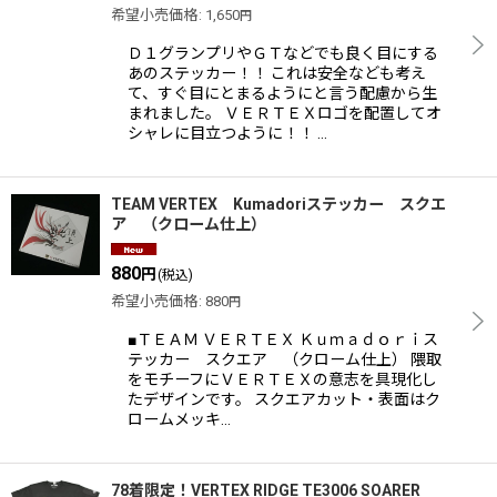
希望小売価格
:
1,650
円
Ｄ１グランプリやＧＴなどでも良く目にする
あのステッカー！！ これは安全なども考え
て、すぐ目にとまるようにと言う配慮から生
まれました。 ＶＥＲＴＥＸロゴを配置してオ
シャレに目立つように！！ …
TEAM VERTEX Kumadoriステッカー スクエ
ア （クローム仕上）
880
円
(税込)
希望小売価格
:
880
円
■ＴＥＡＭ ＶＥＲＴＥＸ Ｋｕｍａｄｏｒｉス
テッカー スクエア （クローム仕上） 隈取
をモチーフにＶＥＲＴＥＸの意志を具現化し
たデザインです。 スクエアカット・表面はク
ロームメッキ…
78着限定！VERTEX RIDGE TE3006 SOARER