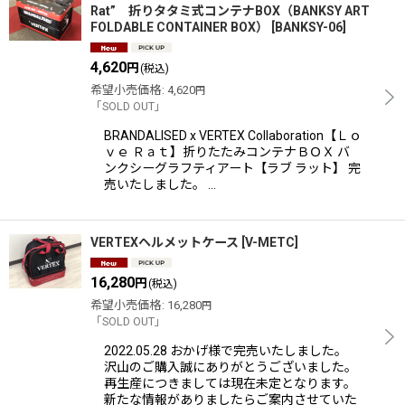
Rat” 折りタタミ式コンテナBOX（BANKSY ART
FOLDABLE CONTAINER BOX）
[
BANKSY-06
]
4,620
円
(税込)
希望小売価格
:
4,620
円
「SOLD OUT」
BRANDALISED x VERTEX Collaboration【Ｌｏ
ｖｅ Ｒａｔ】折りたたみコンテナＢＯＸ バ
ンクシーグラフティアート【ラブ ラット】 完
売いたしました。 …
VERTEXヘルメットケース
[
V-METC
]
16,280
円
(税込)
希望小売価格
:
16,280
円
「SOLD OUT」
2022.05.28 おかげ様で完売いたしました。
沢山のご購入誠にありがとうございました。
再生産につきましては現在未定となります。
新たな情報がありましたらご案内させていた