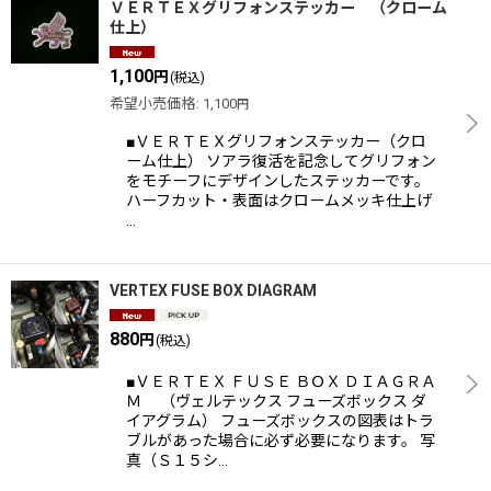
ＶＥＲＴＥＸグリフォンステッカー （クローム
仕上）
1,100
円
(税込)
希望小売価格
:
1,100
円
■ＶＥＲＴＥＸグリフォンステッカー（クロ
ーム仕上） ソアラ復活を記念してグリフォン
をモチーフにデザインしたステッカーです。
ハーフカット・表面はクロームメッキ仕上げ
…
VERTEX FUSE BOX DIAGRAM
880
円
(税込)
■ＶＥＲＴＥＸ ＦＵＳＥ ＢＯＸ ＤＩＡＧＲＡ
Ｍ （ヴェルテックス フューズボックス ダ
イアグラム） フューズボックスの図表はトラ
ブルがあった場合に必ず必要になります。 写
真（Ｓ１５シ…