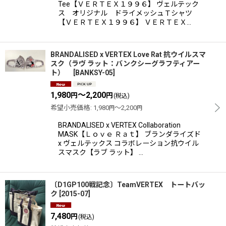
Tee【ＶＥＲＴＥＸ１９９６】 ヴェルテック
ス オリジナル ドライメッシュＴシャツ
【ＶＥＲＴＥＸ１９９６】 ＶＥＲＴＥＸ…
BRANDALISED x VERTEX Love Rat 抗ウイルスマ
スク（ラヴ ラット：バンクシーグラフティアー
ト）
[
BANKSY-05
]
1,980
～2,200
円
円
(税込)
希望小売価格
:
1,980
～2,200
円
円
BRANDALISED x VERTEX Collaboration
MASK【Ｌｏｖｅ Ｒａｔ】 ブランダライズド
x ヴェルテックス コラボレーション抗ウイル
スマスク【ラブ ラット】 …
〔D1GP100戦記念〕TeamVERTEX トートバッ
ク
[
2015-07
]
7,480
円
(税込)