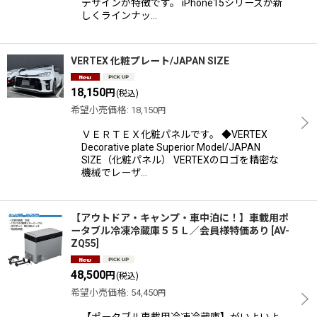
デザインが特徴です。 iPhone15シリーズが新
しくラインナッ…
VERTEX 化粧プレート/JAPAN SIZE
18,150
円
(税込)
希望小売価格
:
18,150
円
ＶＥＲＴＥＸ化粧パネルです。 ◆VERTEX
Decorative plate Superior Model/JAPAN
SIZE（化粧パネル） VERTEXのロゴを精密な
機械でレーザ…
【アウトドア・キャンプ・車中泊に！】車載用ポ
ータブル冷凍冷蔵庫５５Ｌ／会員様特価あり
[
AV-
ZQ55
]
48,500
円
(税込)
希望小売価格
:
54,450
円