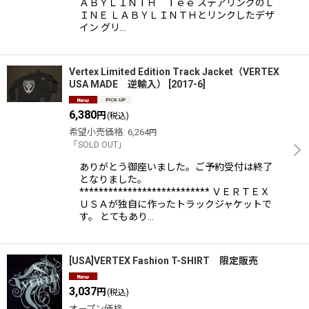
ＡＢＹＬＩＮＴＨ Ｔｅｅ ステアリングのＬ
ＩＮＥ ＬＡＢＹＬＩＮＴＨとリンクしたデザ
イン グリ…
Vertex Limited Edition Track Jacket（VERTEX
USA MADE 逆輸入）
[
2017-6
]
6,380
円
(税込)
希望小売価格
:
6,264
円
「SOLD OUT」
ありがとう御座いました。ご予約受付は終了
となりました。
*************************** ＶＥＲＴＥＸ
ＵＳＡが独自に作ったトラックジャケットで
す。 とてもあり…
[USA]VERTEX Fashion T-SHIRT 限定販売
3,037
円
(税込)
オープン価格