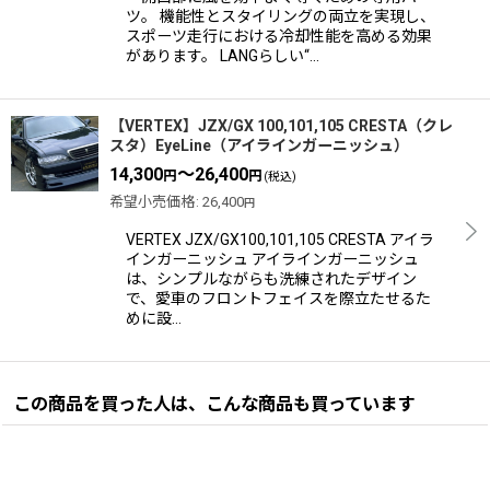
ツ。 機能性とスタイリングの両立を実現し、
スポーツ走行における冷却性能を高める効果
があります。 LANGらしい“…
【VERTEX】JZX/GX 100,101,105 CRESTA（クレ
スタ）EyeLine（アイラインガーニッシュ）
14,300
～26,400
円
円
(税込)
希望小売価格
:
26,400
円
VERTEX JZX/GX100,101,105 CRESTA アイラ
インガーニッシュ アイラインガーニッシュ
は、シンプルながらも洗練されたデザイン
で、愛車のフロントフェイスを際立たせるた
めに設…
この商品を買った人は、こんな商品も買っています