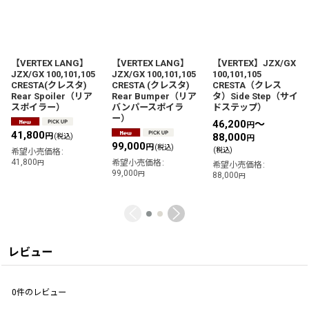
【VERTEX LANG】
【VERTEX LANG】
【VERTEX】JZX/GX
JZX/GX 100,101,105
JZX/GX 100,101,105
100,101,105
CRESTA(クレスタ)
CRESTA (クレスタ)
CRESTA（クレス
Rear Spoiler（リア
Rear Bumper（リア
タ）Side Step（サイ
スポイラー）
バンパースポイラ
ドステップ）
ー）
46,200
～
円
41,800
円
88,000
(税込)
円
99,000
円
(税込)
(税込)
希望小売価格
:
41,800
希望小売価格
:
円
希望小売価格
:
99,000
円
88,000
円
レビュー
0
件のレビュー