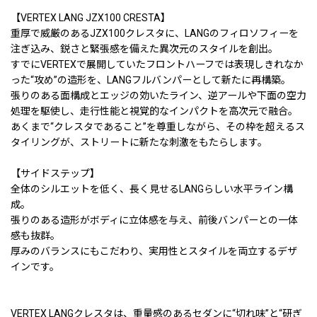
【VERTEX LANG JZX100 CRESTA】
重厚で威厳のあるJZX100クレスタに、LANGのフィロソフィーを
注ぎ込み、鋭さと緊張感を備えた異次元のスタイルを創出。
すでにVERTEXで展開していたフロントハーフでは表現しきれなか
った“攻め”の造形を、LANGフルバンパーとして新たに再構築。
張りのある面構成とエッジの効いたライン、逆アールや下面の空力
処理を駆使し、走行性能と視覚的なインパクトを高次元で融合。
あくまで“クレスタであること”を尊重しながら、その枠を超えるス
タイリングが、ストリートに新たな刺激をもたらします。
【サイドステップ】
全体のシルエットを低く、長く見せるLANGらしい水平ライン構
成。
張りのある造形がボディに立体感を与え、前後バンパーとの一体
感も抜群。
厚みのバランスにもこだわり、実用性とスタイルを両立するデザ
インです。
VERTEX LANGクレスタは、重量感のあるセダンに“切れ味”と“研ぎ