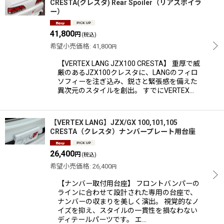
CRESTA(クレスタ) Rear Spoiler（リアスポイラ
ー）
41,800
円
(税込)
希望小売価格
:
41,800
円
【VERTEX LANG JZX100 CRESTA】 重厚で威
厳のあるJZX100クレスタに、LANGのフィロ
ソフィーを注ぎ込み、鋭さと緊張感を備えた
異次元のスタイルを創出。 すでにVERTEX…
【VERTEX LANG】JZX/GX 100,101,105
CRESTA（クレスタ）ナンバープレート用台座
26,400
円
(税込)
希望小売価格
:
26,400
円
【ナンバー取付用台座】 フロントバンパーの
ラインに合わせて設計された専用の台座で、
ナンバーの収まりを美しく演出。 視覚的なノ
イズを抑え、スタイルの一貫性を損なわない
ディテールパーツです。 エ…