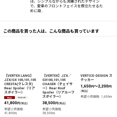
は、シンプルながらも洗練されたデザイン
で、愛車のフロントフェイスを際立たせるた
めに設…
この商品を買った人は、こんな商品も買っています
【VERTEX LANG】
【VERTEX】JZX／
VERTICE-DESIGN ス
JZX/GX 100,101,105
GX100,101,105
テッカー
CRESTA(クレスタ)
CHASER（チェイサ
1,650
～2,200
円
円
Rear Spoiler（リア
ー）Rear Roof
(税込)
スポイラー）
Spoiler（リアルーフ
スポイラー）
希望小売価格
:
1,650
円
41,800
38,500
円
円
(税込)
(税込)
希望小売価格
:
希望小売価格
:
41,800
38,500
円
円