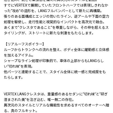
すでにVERTEXで展開していたフロントハーフでは表現しきれなか
った“攻め”の造形を、LANGフルバンパーとして新たに再構築。
張りのある面構成とエッジの効いたライン、逆アールや下面の空力
処理を駆使し、走行性能と視覚的なインパクトを高次元で融合。
あくまで“クレスタであること”を尊重しながら、その枠を超えるス
タイリングが、ストリートに新たな刺激をもたらします。
【リアルーフスポイラー】
ルーフからトランクへの流れを整え、ボディ全体に躍動感と立体感
を加えるアイテム。
シャープなライン処理が印象的で、車体の上部からもLANGらし
い“切れ味”を表現。
他パーツと連動することで、スタイル全体に統一感と完成度をも
たらします。
VERTEX LANGクレスタは、重量感のあるセダンに“切れ味”と“研ぎ
澄まされた美”を注ぎ込む、唯一無二の存在。
異次元のスタイルとリアルな機能性を求めるすべてのオーナーへ贈
る、真のフルキット。