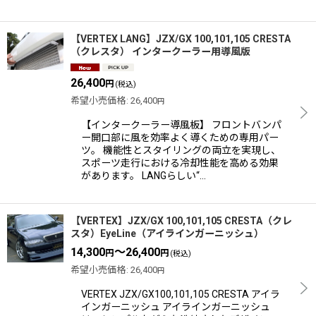
【VERTEX LANG】JZX/GX 100,101,105 CRESTA
（クレスタ） インタークーラー用導風版
26,400
円
(税込)
希望小売価格
:
26,400
円
【インタークーラー導風板】 フロントバンパ
ー開口部に風を効率よく導くための専用パー
ツ。 機能性とスタイリングの両立を実現し、
スポーツ走行における冷却性能を高める効果
があります。 LANGらしい“…
【VERTEX】JZX/GX 100,101,105 CRESTA（クレ
スタ）EyeLine（アイラインガーニッシュ）
14,300
～26,400
円
円
(税込)
希望小売価格
:
26,400
円
VERTEX JZX/GX100,101,105 CRESTA アイラ
インガーニッシュ アイラインガーニッシュ