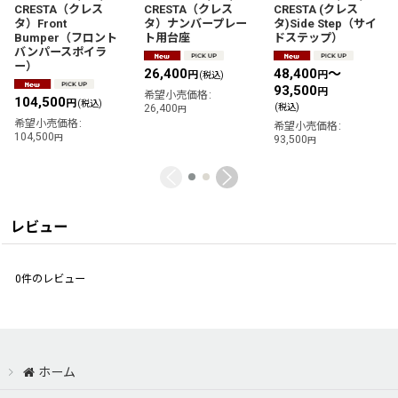
CRESTA（クレス
CRESTA（クレス
CRESTA (クレス
タ）Front
タ）ナンバープレー
タ)Side Step（サイ
Bumper（フロント
ト用台座
ドステップ）
バンパースポイラ
ー）
26,400
48,400
～
円
円
(税込)
93,500
円
希望小売価格
:
104,500
円
(税込)
26,400
(税込)
円
希望小売価格
:
希望小売価格
:
104,500
円
93,500
円
レビュー
0
件のレビュー
ホーム