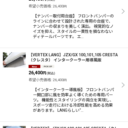
希望小売価格
:
26,400
円
【ナンバー取付用台座】 フロントバンパーの
ラインに合わせて設計された専用の台座で、
ナンバーの収まりを美しく演出。 視覚的なノ
イズを抑え、スタイルの一貫性を損なわない
ディテールパーツです。 エ…
【VERTEX LANG】JZX/GX 100,101,105 CRESTA
（クレスタ） インタークーラー用導風版
26,400
円
(税込)
希望小売価格
:
26,400
円
【インタークーラー導風板】 フロントバンパ
ー開口部に風を効率よく導くための専用パー
ツ。 機能性とスタイリングの両立を実現し、
スポーツ走行における冷却性能を高める効果
があります。 LANGらしい“…