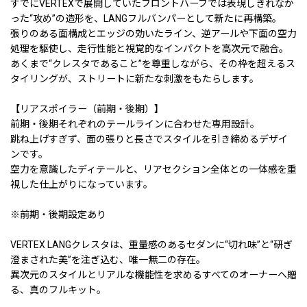
すでにVERTEXで展開していたフロントハーフでは表現しきれなか
った“攻め”の造形を、LANGフルバンパーとして新たに再構築。
張りのある面構成とエッジの効いたライン、逆アールや下面の空力
処理を駆使し、走行性能と視覚的なインパクトを高次元で融合。
あくまで“クレスタであること”を尊重しながら、その枠を超えるス
タイリングが、ストリートに新たな刺激をもたらします。
【リアスポイラー（前期・後期）】
前期・後期それぞれのテールラインに合わせた専用設計。
跳ね上げすぎず、面の張りと長さでスタイルを引き締めるデザイ
ンです。
空力を意識したディテールと、リアセクション全体との一体感を重
視した仕上がりになっています。
※前期・後期設定あり
VERTEX LANGクレスタは、重量感のあるセダンに“切れ味”と“研ぎ
澄まされた美”を注ぎ込む、唯一無二の存在。
異次元のスタイルとリアルな機能性を求めるすべてのオーナーへ贈
る、真のフルキット。