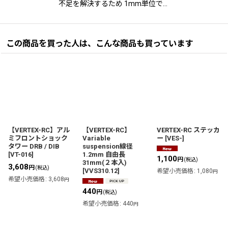
不足を解決するため 1mm単位で…
この商品を買った人は、こんな商品も買っています
【VERTEX-RC】アル
【VERTEX-RC】
VERTEX-RC ステッカ
ミフロントショック
Variable
ー
[
VES-
]
タワー DRB / DIB
suspension線径
[
VT-016
]
1.2mm 自由長
1,100
円
(税込)
31mm(２本入)
3,608
円
(税込)
[
VVS310.12
]
希望小売価格
:
1,080
円
希望小売価格
:
3,608
円
440
円
(税込)
希望小売価格
:
440
円