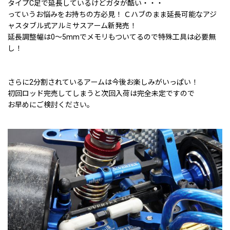
タイプC足で延長しているけどガタが酷い・・・
っていうお悩みをお持ちの方必見！ Ｃハブのまま延長可能なアジ
ャスタブル式アルミサスアーム新発売！
延長調整幅は0〜5mmでメモリもついてるので特殊工具は必要無
し！
さらに2分割されているアームは今後お楽しみがいっぱい！
初回ロッド完売してしまうと次回入荷は完全未定ですので
お早めにご検討ください。