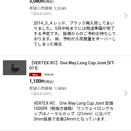
3,080
円
(税込)
希望小売価格
:
3,024
円
「SOLD OUT」
2014_5_4 レッド、ブラック再入荷してまい
りました。 5月中旬までには発送準備が完了
する予定です。 皆様からのご予約お待ちして
おります。 尚、予約が入荷数量をオーバーし
てしまった場合…
【VERTEX-RC】One Way Long Cup Joint
[
VT-
011
]
1,100
円
(税込)
希望小売価格
:
1,080
円
「SOLD OUT」
VERTEX-RC One Way Long Cup Joint 定価
1000円（税抜き価格） ワンウェイロングカ
ップはノーマルカップ（21mm）に比べて
3mm延長で全長24mmとなっています…