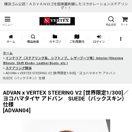
横浜ゴム公認！ＡＤＶＡＮロゴを超美麗刺繍したコラボレーションステアリン
グ！！
メニュー
商品検索
カート
ホーム
商品検索
カテゴリ
ご利用案内
ログイン
ホーム
>
インテリア（ステアリング系、シフトノブ、レザーブーツ等）Interior (Steering
Wheels, Shift Knobs, Leather Boots, etc.)
>
ステアリング関係
>
ADVAN x VERTEX STEERING V2 [世界限定1/300]／ヨコハマタイヤ アドバン
SUEDE（バックスキン）仕様
ADVAN x VERTEX STEERING V2 [世界限定1/300]／
ヨコハマタイヤ アドバン SUEDE（バックスキン）
仕様
[
ADVAN04
]