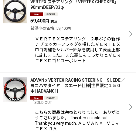
VERTEX ステアリング 「VERTEX CHECKER」
90mmDEEP/33φ
59,400
円
(税込)
希望小売価格
:
59,400
円
ＶＥＲＴＥＸステアリング ２年ぶりの新作
♪ チェッカーフラッグを模したＶＥＲＴＥＸ
ロゴ刺繍をシルバー錦糸を使用して表面上部
に施しました。 また裏にもしっかりとＶＥＲ
ＴＥＸロゴとコーポレート…
ADVAN x VERTEX RACING STEERING SUEDE／
ヨコハマタイヤ スエード仕様[世界限定１５０
本]
[
ADVAN01
]
「SOLD OUT」
こちらの商品は完売となりました。ありがと
うございました。 This item is sold out.
Thank you very much. ＡＤＶＡＮ × ＶＥＲ
ＴＥＸ ＲＡ…