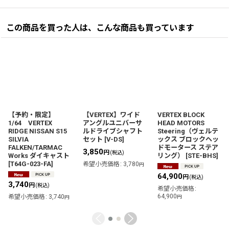
この商品を買った人は、こんな商品も買っています
【予約・限定】
【VERTEX】ワイド
VERTEX BLOCK
1/64 VERTEX
アングルユニバーサ
HEAD MOTORS
RIDGE NISSAN S15
ルドライブシャフト
Steering（ヴェルテ
SILVIA
セット
[
V-DS
]
ックス ブロックヘッ
FALKEN/TARMAC
ドモータース ステア
3,850
円
(税込)
Works ダイキャスト
リング）
[
STE-BHS
]
[
T64G-023-FA
]
希望小売価格
:
3,780
円
64,900
円
(税込)
3,740
円
(税込)
希望小売価格
:
64,900
希望小売価格
:
3,740
円
円