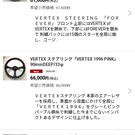
61,600
円
(税込)
希望小売価格
:
61,600
円
ＶＥＲＴＥＸ ＳＴＥＥＲＩＮＧ 「ＦＯＲ
ＥＶＥＲ」 フロント上部にはVERTEX of
VERTEXを錦糸で、下部にはFOREVERを銀糸
で 刺繍バックには15個のスターを全周に施
し、ゴージ…
VERTEX ステアリング「VERTEX 1996 PINK」
90mmDEEP/33φ
66,000
円
(税込)
希望小売価格
:
66,000
円
ＶＥＲＴＥＸステアリング 本革のエアーレザ
ーを採用し、表面から背面にかけて全周に
「ＶＥＲＴＥＸ １９９６」をグレーとピンク
パープル錦糸で刺繍した今までにないインパ
クトあるデザインに仕上げました。…