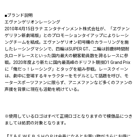
■ブランド説明
エヴァンゲリオンレーシング
2010年4月15日ラナ エンタテインメント株式会社が、「ヱヴァン
ゲリヲン新劇場版」とのプロモーションタイアップによりレーシ
ングチームを結成。エヴァンゲリオン初号機のカラーリングを施
したレーシングマシンで、四輪はSUPER GT、二輪は鈴鹿8時間耐
久ロードレースといった国内最大の観客動員数を誇るレースに参
戦。2020年度より新たに国内最高峰のドリフト競技D1 Grand Prix
に「俺だっ！レーシング」とタッグを組み参戦。レースクイーン
は、劇中に登場するキャラクターをモデルとして話題を呼び、モ
ータースポーツファンに限らず、アニメファンなど多くのファンの
声援を背景に現在も活動を続けている。
※使用しているロゴはすべて正規ロゴとなりますので模倣品につき
ましては処罰の対象となります。
【Ｔ＆Ｅ ＷＥＢ ＳＨＯＰは会員になるとお買い物がさらにお得に