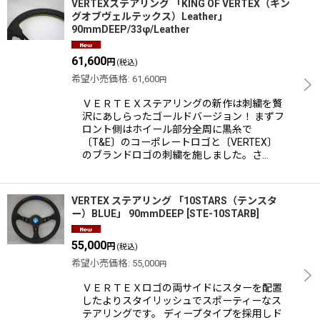
VERTEXステアリング 「KING OF VERTEX（キン
グオブヴェルテックス）Leather」
90mmDEEP/33φ/Leather
61,600
円
(税込)
希望小売価格
:
61,600
円
ＶＥＲＴＥＸステアリングの新作は刺繍を贅
沢にあしらったゴールドバージョン！ まずフ
ロント側はホイール部分全周に黒糸で
〔T&E〕のコーポレートロゴと〔VERTEX〕
のブランドロゴの刺繍を施しました。さ…
VERTEX ステアリング 「10STARS（テンスタ
ー）BLUE」 90mmDEEP
[
STE-10STARB
]
55,000
円
(税込)
希望小売価格
:
55,000
円
ＶＥＲＴＥＸロゴの両サイドにスターを配置
したよりスタイリッシュでスポーティーなス
テアリングです。 ディープタイプを採用しド