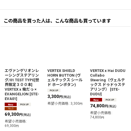
この商品を買った人は、こんな商品も買っています
エヴァンゲリオンレ
VERTEX SHIELD
VERTEX x Hai DUDU
ーシングステアリン
HORN BUTTON (ヴ
Collabo
グ/01 TEST TYPE[世
ェルテックス シール
Steering（ヴェルテ
界限定３００本]
ド ホーンボタン)
ックス ドゥドゥステ
VERTEX x 俺だっ ×
アリング）
[
STE-
EVANGELION
[
STE-
DUDU
]
3,300
円
(税込)
EVA01
]
希望小売価格
:
3,300
円
74,800
円
(税込)
希望小売価格
:
69,300
円
(税込)
74,800
円
希望小売価格
:
69,300
円