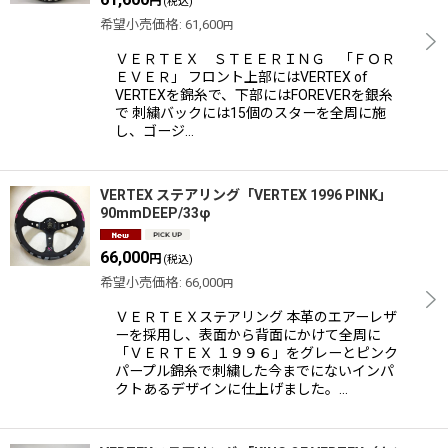
円
(税込)
希望小売価格
:
61,600
円
ＶＥＲＴＥＸ ＳＴＥＥＲＩＮＧ 「ＦＯＲ
ＥＶＥＲ」 フロント上部にはVERTEX of
VERTEXを錦糸で、下部にはFOREVERを銀糸
で 刺繍バックには15個のスターを全周に施
し、ゴージ…
VERTEX ステアリング「VERTEX 1996 PINK」
90mmDEEP/33φ
66,000
円
(税込)
希望小売価格
:
66,000
円
ＶＥＲＴＥＸステアリング 本革のエアーレザ
ーを採用し、表面から背面にかけて全周に
「ＶＥＲＴＥＸ １９９６」をグレーとピンク
パープル錦糸で刺繍した今までにないインパ
クトあるデザインに仕上げました。…