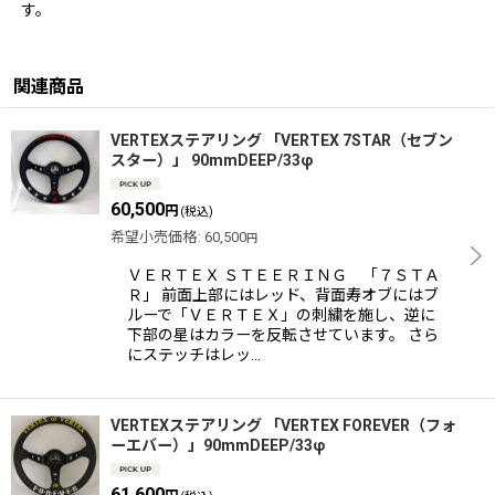
す。
関連商品
VERTEXステアリング 「VERTEX 7STAR（セブン
スター）」 90mmDEEP/33φ
60,500
円
(税込)
希望小売価格
:
60,500
円
ＶＥＲＴＥＸ ＳＴＥＥＲＩＮＧ 「７ＳＴＡ
Ｒ」 前面上部にはレッド、背面寿オブにはブ
ルーで「ＶＥＲＴＥＸ」の刺繍を施し、逆に
下部の星はカラーを反転させています。 さら
にステッチはレッ…
VERTEXステアリング 「VERTEX FOREVER（フォ
ーエバー）」90mmDEEP/33φ
61,600