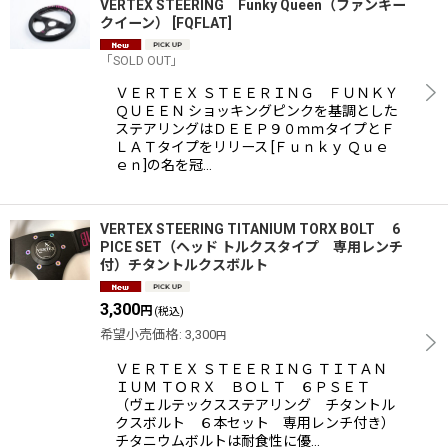
VERTEX STEERING Funky Queen（ファンキー
クイーン）
[
FQFLAT
]
「SOLD OUT」
ＶＥＲＴＥＸ ＳＴＥＥＲＩＮＧ ＦＵＮＫＹ
ＱＵＥＥＮ ショッキングピンクを基調とした
ステアリングはＤＥＥＰ９０ｍｍタイプとＦ
ＬＡＴタイプをリリース [Ｆｕｎｋｙ Ｑｕｅ
ｅｎ]の名を冠…
VERTEX STEERING TITANIUM TORX BOLT 6
PICE SET（ヘッド トルクスタイプ 専用レンチ
付）チタントルクスボルト
3,300
円
(税込)
希望小売価格
:
3,300
円
ＶＥＲＴＥＸ ＳＴＥＥＲＩＮＧ ＴＩＴＡＮ
ＩＵＭ ＴＯＲＸ ＢＯＬＴ ６ＰＳＥＴ
（ヴェルテックスステアリング チタントル
クスボルト ６本セット 専用レンチ付き）
チタニウムボルトは耐食性に優…