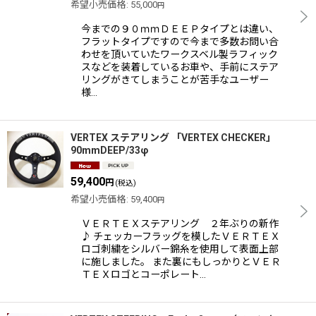
希望小売価格
:
55,000
円
今までの９０ｍｍＤＥＥＰタイプとは違い、
フラットタイプですので今まで多数お問い合
わせを頂いていたワークスベル製ラフィック
スなどを装着しているお車や、手前にステア
リングがきてしまうことが苦手なユーザー
様…
VERTEX ステアリング 「VERTEX CHECKER」
90mmDEEP/33φ
59,400
円
(税込)
希望小売価格
:
59,400
円
ＶＥＲＴＥＸステアリング ２年ぶりの新作
♪ チェッカーフラッグを模したＶＥＲＴＥＸ
ロゴ刺繍をシルバー錦糸を使用して表面上部
に施しました。 また裏にもしっかりとＶＥＲ
ＴＥＸロゴとコーポレート…