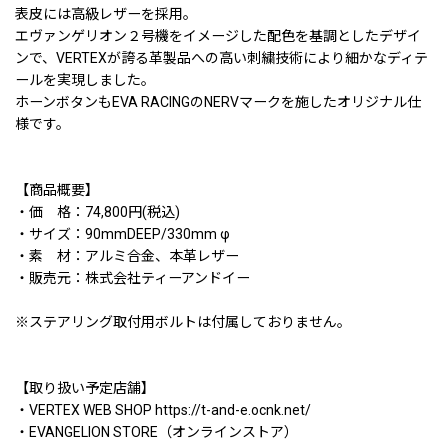
表皮には高級レザーを採用。
エヴァンゲリオン２号機をイメージした配色を基調としたデザイ
ンで、VERTEXが誇る革製品への高い刺繍技術により細かなディテ
ールを実現しました。
ホーンボタンもEVA RACINGのNERVマークを施したオリジナル仕
様です。
【商品概要】
・価 格：74,800円(税込)
・サイズ：90mmDEEP/330mm φ
・素 材：アルミ合金、本革レザー
・販売元：株式会社ティーアンドイー
※ステアリング取付用ボルトは付属しておりません。
【取り扱い予定店舗】
・VERTEX WEB SHOP https://t-and-e.ocnk.net/
・EVANGELION STORE（オンラインストア）