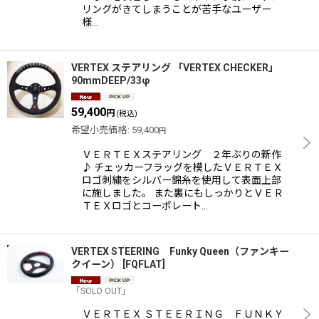
リングがきてしまうことが苦手なユーザー
様…
VERTEX ステアリング 「VERTEX CHECKER」
90mmDEEP/33φ
59,400
円
(税込)
希望小売価格
:
59,400
円
ＶＥＲＴＥＸステアリング ２年ぶりの新作
♪ チェッカーフラッグを模したＶＥＲＴＥＸ
ロゴ刺繍をシルバー錦糸を使用して表面上部
に施しました。 また裏にもしっかりとＶＥＲ
ＴＥＸロゴとコーポレート…
VERTEX STEERING Funky Queen（ファンキー
クイーン）
[
FQFLAT
]
「SOLD OUT」
ＶＥＲＴＥＸ ＳＴＥＥＲＩＮＧ ＦＵＮＫＹ