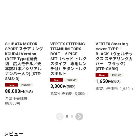
SHIBATA MOTOR
VERTEX STEERING
VERTEX Steering
SPORT ステアリング
TITANIUM TORX
cover TYPE-1
KOUDAI Version
BOLT 6 PICE
BLACK（ヴェルテッ
(DEEP Type)[蕎麦
SET（ヘッド トルク
クス ステアリングカ
切 広大モデル／売
スタイプ 専用レン
バー ブラック）
本数31本／シリアル
チ付）チタントルク
[
STE-CVBK
]
ナンバー入り]
[
STE-
スボルト
SMS-D
]
1,650
円
(税込)
3,300
円
(税込)
希望小売価格
:
1,650
円
88,000
円
(税込)
希望小売価格
:
3,300
円
希望小売価格
:
88,000
円
レビュー