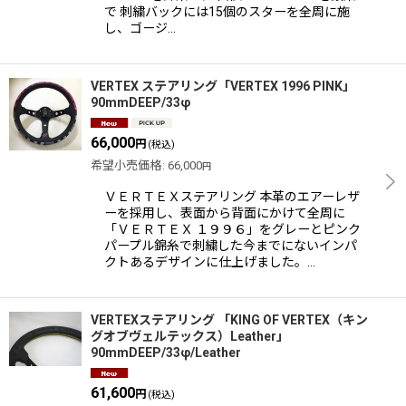
で 刺繍バックには15個のスターを全周に施
し、ゴージ…
VERTEX ステアリング「VERTEX 1996 PINK」
90mmDEEP/33φ
66,000
円
(税込)
希望小売価格
:
66,000
円
ＶＥＲＴＥＸステアリング 本革のエアーレザ
ーを採用し、表面から背面にかけて全周に
「ＶＥＲＴＥＸ １９９６」をグレーとピンク
パープル錦糸で刺繍した今までにないインパ
クトあるデザインに仕上げました。…
VERTEXステアリング 「KING OF VERTEX（キン
グオブヴェルテックス）Leather」
90mmDEEP/33φ/Leather
61,600
円
(税込)