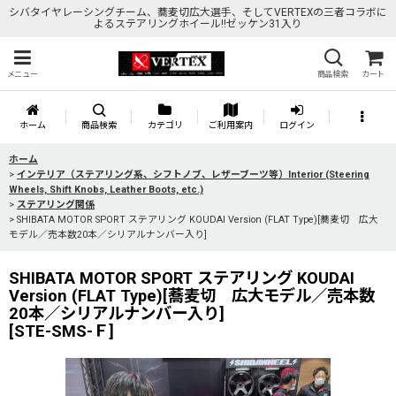
シバタイヤレーシングチーム、蕎麦切広大選手、そしてVERTEXの三者コラボに
よるステアリングホイール!!ゼッケン31入り
メニュー
商品検索
カート
ホーム
商品検索
カテゴリ
ご利用案内
ログイン
ホーム
>
インテリア（ステアリング系、シフトノブ、レザーブーツ等）Interior (Steering
Wheels, Shift Knobs, Leather Boots, etc.)
>
ステアリング関係
>
SHIBATA MOTOR SPORT ステアリング KOUDAI Version (FLAT Type)[蕎麦切 広大
モデル／売本数20本／シリアルナンバー入り]
SHIBATA MOTOR SPORT ステアリング KOUDAI
Version (FLAT Type)[蕎麦切 広大モデル／売本数
20本／シリアルナンバー入り]
[
STE-SMS-Ｆ
]