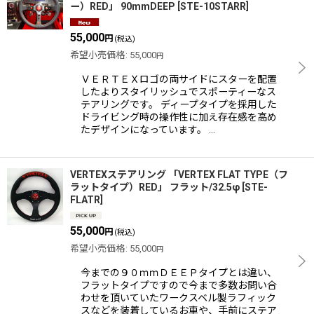
ー）RED」 90mmDEEP
[
STE-10STARR
]
55,000
円
(税込)
希望小売価格
:
55,000
円
ＶＥＲＴＥＸロゴの両サイドにスターを配置
したよりスタイリッシュでスポーティーなス
テアリングです。 ディープタイプを採用した
ドライビング時の操作性に加え存在感を高め
たデザインになっています。 …
VERTEXステアリング 「VERTEX FLAT TYPE（フ
ラットタイプ）RED」 フラット/32.5φ
[
STE-
FLATR
]
55,000
円
(税込)
希望小売価格
:
55,000
円
今までの９０ｍｍＤＥＥＰタイプとは違い、
フラットタイプですので今まで多数お問い合
わせを頂いていたワークスベル製ラフィック
スなどを装着しているお車や、手前にステア