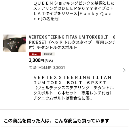
ＱＵＥＥＮ ショッキングピンクを基調とした
ステアリングはＤＥＥＰ９０ｍｍタイプとＦ
ＬＡＴタイプをリリース [Ｆｕｎｋｙ Ｑｕｅ
ｅｎ]の名を冠…
VERTEX STEERING TITANIUM TORX BOLT 6
PICE SET（ヘッド トルクスタイプ 専用レンチ
付）チタントルクスボルト
3,300
円
(税込)
希望小売価格
:
3,300
円
ＶＥＲＴＥＸ ＳＴＥＥＲＩＮＧ ＴＩＴＡＮ
ＩＵＭ ＴＯＲＸ ＢＯＬＴ ６ＰＳＥＴ
（ヴェルテックスステアリング チタントル
クスボルト ６本セット 専用レンチ付き）
チタニウムボルトは耐食性に優…
この商品を買った人は、こんな商品も買っています