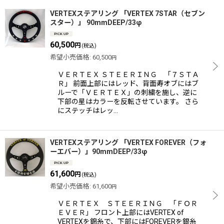
VERTEXステアリング 「VERTEX 7STAR（セブン
スター）」 90mmDEEP/33φ
60,500
円
(税込)
希望小売価格
:
60,500
円
ＶＥＲＴＥＸ ＳＴＥＥＲＩＮＧ 「７ＳＴＡ
Ｒ」 前面上部にはレッド、背面寿オブにはブ
ルーで「ＶＥＲＴＥＸ」の刺繍を施し、逆に
下部の星はカラーを反転させています。 さら
にステッチはレッ…
VERTEXステアリング 「VERTEX FOREVER（フォ
ーエバー）」90mmDEEP/33φ
61,600
円
(税込)
希望小売価格
:
61,600
円
ＶＥＲＴＥＸ ＳＴＥＥＲＩＮＧ 「ＦＯＲ
ＥＶＥＲ」 フロント上部にはVERTEX of
VERTEXを錦糸で、下部にはFOREVERを銀糸