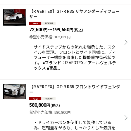
【R VERTEX】GT-R R35 リヤアンダーディフュー
ザー
72,600
～199,650
円
円
(税込)
希望小売価格
:
102,850
円
サイドステップからの流れを継承した、スタ
イルを実現。 フロントとサイド同様に、ディ
フューザー機能を考慮した機能重視型形状で
す。 ■ブランド：R VERTEX／アールヴェルテ
ックス ■商品…
【R VERTEX】GT-R R35 フロントワイドフェンダ
ー
580,800
円
(税込)
希望小売価格
:
580,800
円
・ドライカーボンを使用して製作している
為、超軽量ながらも、しっかりとした強度を