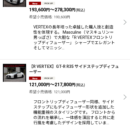
並び順
:
193,600
～278,300
円
円
(税込)
希望小売価格
:
193,600
円
絞り込む
VERTEXの長年培った卓越した職人技と創造
性を体現する。 Masculine（マスキュリン＝
男っぽさ）で大胆な「R VERTEXフロントリ
ップディフューザー」 シャープでエレガント
そしてマニッシ…
【R VERTEX】GT-R R35 サイドステップディフュ
ーザー
121,000
～217,800
円
円
(税込)
希望小売価格
:
121,000
円
フロントリップディフューザー同様、サイド
ステップにもディフューザー形状を追加した
機能重視のスタイリングです。 フロントから
の流れを継承し、一体感を演出すると共に走
行風を考慮したデザインを採用していま…