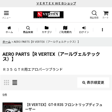
ＶＥＲＴＥＸ ＷＥＢショップ
メニュー
商品検索
カート
ホーム
商品検索
カテゴリ
ご利用案内
ログイン
ホーム
>
AERO PARTS【R VERTEX（アールヴェルテックス）】
AERO PARTS【R VERTEX（アールヴェルテック
ス）】
Ｒ３５ ＧＴＲ用エアロパーツブランド
表示順変更
閉じる
5
件
表示数
:
【R VERTEX】GT-R R35 フロントリップディフュ
ーザー