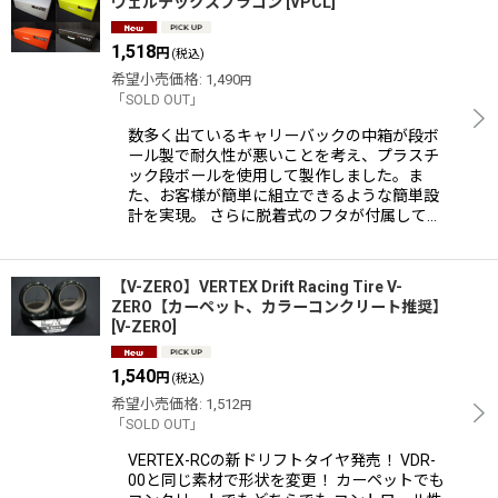
ヴェルテックスプラコン
[
VPCL
]
1,518
円
(税込)
希望小売価格
:
1,490
円
「SOLD OUT」
数多く出ているキャリーバックの中箱が段ボ
ール製で耐久性が悪いことを考え、プラスチ
ック段ボールを使用して製作しました。ま
た、お客様が簡単に組立できるような簡単設
計を実現。 さらに脱着式のフタが付属して…
【V-ZERO】VERTEX Drift Racing Tire V-
ZERO【カーペット、カラーコンクリート推奨】
[
V-ZERO
]
1,540
円
(税込)
希望小売価格
:
1,512
円
「SOLD OUT」
VERTEX-RCの新ドリフトタイヤ発売！ VDR-
00と同じ素材で形状を変更！ カーペットでも