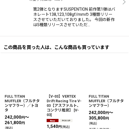
第2弾となりますSUSPENTION 前作第1弾はバ
ネレート138,123,108gf/mmの 3種類リリー
スさせていただいておりました。 今回の新作
は5種類リリースさせていただ…
この商品を買った人は、こんな商品も買っています
FULL TITAN
【V-03】VERTEX
FULL TITAN
MUFFLER（フルチタ
Drift Racing Tire V-
MUFFLER（フルチタ
ンマフラー）／トヨ
03【アスファルト、
ンマフラー）
タ
コンクリ推奨】
[
V-
242,000
～
円
03
]
242,000
～
円
305,800
円
261,800
円
(税込)
1,540
円
(税込)
(税込)