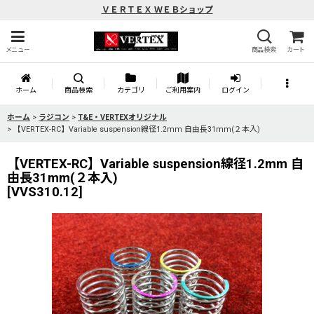
ＶＥＲＴＥＸ ＷＥＢショップ
メニュー
商品検索
カート
ホーム
商品検索
カテゴリ
ご利用案内
ログイン
ホーム
>
ラジコン
>
T&E・VERTEXオリジナル
>
【VERTEX-RC】Variable suspension線径1.2mm 自由長31mm(２本入)
【VERTEX-RC】Variable suspension線径1.2mm 自
由長31mm(２本入)
[
VVS310.12
]