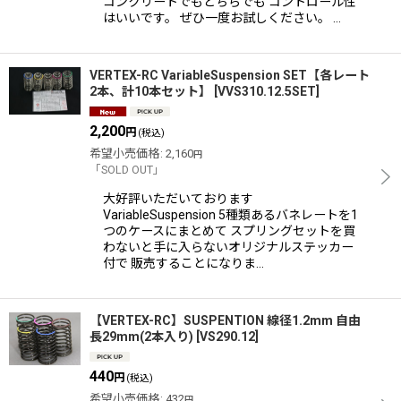
コンクリートでもどちらでも コントロール性
はいいです。 ぜひ一度お試しください。 …
VERTEX-RC VariableSuspension SET【各レート
2本、計10本セット】
[
VVS310.12.5SET
]
2,200
円
(税込)
希望小売価格
:
2,160
円
「SOLD OUT」
大好評いただいております
VariableSuspension 5種類あるバネレートを1
つのケースにまとめて スプリングセットを買
わないと手に入らないオリジナルステッカー
付で 販売することになりま…
【VERTEX-RC】SUSPENTION 線径1.2mm 自由
長29mm(2本入り)
[
VS290.12
]
440
円
(税込)
希望小売価格
:
432
円