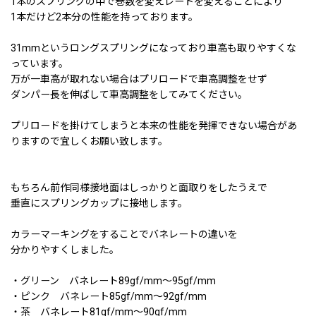
1本のスプリングの中で巻数を変えレートを変えることにより
1本だけど2本分の性能を持っております。
31mmというロングスプリングになっており車高も取りやすくな
っています。
万が一車高が取れない場合はプリロードで車高調整をせず
ダンパー長を伸ばして車高調整をしてみてください。
プリロードを掛けてしまうと本来の性能を発揮できない場合があ
りますので宜しくお願い致します。
もちろん前作同様接地面はしっかりと面取りをしたうえで
垂直にスプリングカップに接地します。
カラーマーキングをすることでバネレートの違いを
分かりやすくしました。
・グリーン バネレート89gf/mm〜95gf/mm
・ピンク バネレート85gf/mm〜92gf/mm
・茶 バネレート81gf/mm〜90gf/mm