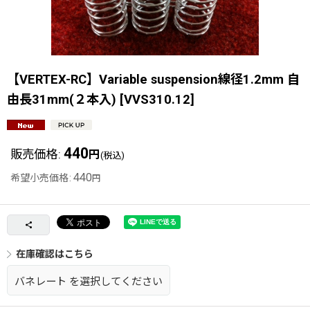
【VERTEX-RC】Variable suspension線径1.2mm 自
由長31mm(２本入)
[
VVS310.12
]
440
販売価格
:
円
(税込)
440
希望小売価格
:
円
在庫確認はこちら
バネレート
を選択してください