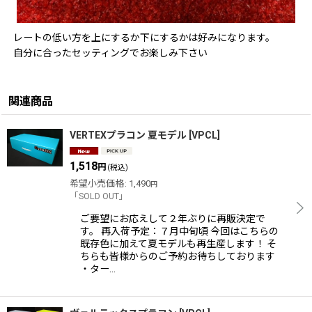
レートの低い方を上にするか下にするかは好みになります。
自分に合ったセッティングでお楽しみ下さい
関連商品
VERTEXプラコン 夏モデル
[
VPCL
]
1,518
円
(税込)
希望小売価格
:
1,490
円
「SOLD OUT」
ご要望にお応えして２年ぶりに再販決定で
す。 再入荷予定：７月中旬頃 今回はこちらの
既存色に加えて夏モデルも再生産します！ そ
ちらも皆様からのご予約お待ちしております
・ター…