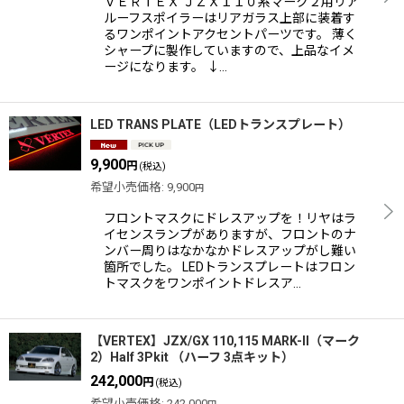
ＶＥＲＴＥＸ ＪＺＸ１１０系マーク２用リア
ルーフスポイラーはリアガラス上部に装着す
るワンポイントアクセントパーツです。 薄く
シャープに製作していますので、上品なイメ
ージになります。 ↓…
LED TRANS PLATE（LEDトランスプレート）
9,900
円
(税込)
希望小売価格
:
9,900
円
フロントマスクにドレスアップを！リヤはラ
イセンスランプがありますが、フロントのナ
ンバー周りはなかなかドレスアップがし難い
箇所でした。 LEDトランスプレートはフロン
トマスクをワンポイントドレスア…
【VERTEX】JZX/GX 110,115 MARK-II（マーク
2）Half 3Pkit （ハーフ 3点キット）
242,000
円
(税込)
希望小売価格
:
242,000