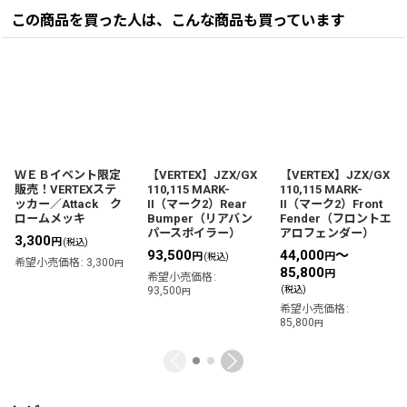
この商品を買った人は、こんな商品も買っています
ＷＥＢイベント限定
【VERTEX】JZX/GX
【VERTEX】JZX/GX
販売！VERTEXステ
110,115 MARK-
110,115 MARK-
ッカー／Attack ク
II（マーク2）Rear
II（マーク2）Front
ロームメッキ
Bumper（リアバン
Fender（フロントエ
パースポイラー）
アロフェンダー）
3,300
円
(税込)
93,500
44,000
～
円
円
(税込)
希望小売価格
:
3,300
円
85,800
円
希望小売価格
:
93,500
(税込)
円
希望小売価格
:
85,800
円