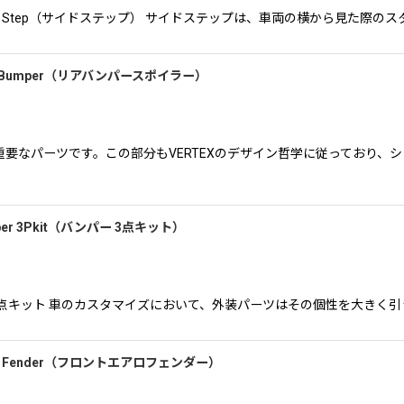
（マーク2）Side Step（サイドステップ） サイドステップは、車両の横から
Rear Bumper（リアバンパースポイラー）
要なパーツです。この部分もVERTEXのデザイン哲学に従っており、
mper 3Pkit（バンパー 3点キット）
ントバンパー３点キット 車のカスタマイズにおいて、外装パーツはその個性を大きく引
Front Fender（フロントエアロフェンダー）