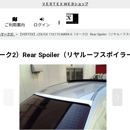
ＶＥＲＴＥＸ ＷＥＢショップ
ご利用案内
ログイン
10系マーク2）
>
【VERTEX】JZX/GX 110,115 MARK-II（マーク2）Rear Spoiler（リヤル
II（マーク2）Rear Spoiler（リヤルーフスポイ