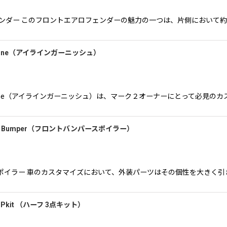
 フロントエアロフェンダー このフロントエアロフェンダーの魅力の一つは、片側に
Eye Line（アイラインガーニッシュ）
（マーク2）Eye Line（アイラインガーニッシュ）は、マーク２オーナーにとっ
Front Bumper（フロントバンパースポイラー）
フロントバンパースポイラー 車のカスタマイズにおいて、外装パーツはその個性を
f 3Pkit （ハーフ 3点キット）