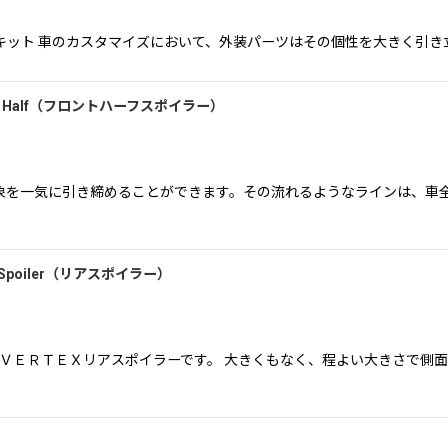
ントハーフ３点キット 車のカスタマイズにおいて、外装パーツはその個性を大きく引き立
Front Half（フロントハーフスポイラー）
象を一気に引き締めることができます。その流れるようなラインは、車全
ar Spoiler（リアスポイラー）
るＶＥＲＴＥＸリアスポイラーです。 大きくもなく、程よい大きさで側