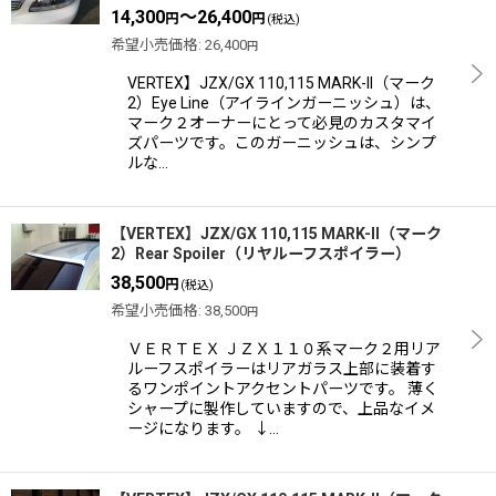
14,300
～26,400
円
円
(税込)
希望小売価格
:
26,400
円
VERTEX】JZX/GX 110,115 MARK-II（マーク
2）Eye Line（アイラインガーニッシュ）は、
マーク２オーナーにとって必見のカスタマイ
ズパーツです。このガーニッシュは、シンプ
ルな…
【VERTEX】JZX/GX 110,115 MARK-II（マーク
2）Rear Spoiler（リヤルーフスポイラー）
38,500
円
(税込)
希望小売価格
:
38,500
円
ＶＥＲＴＥＸ ＪＺＸ１１０系マーク２用リア
ルーフスポイラーはリアガラス上部に装着す
るワンポイントアクセントパーツです。 薄く
シャープに製作していますので、上品なイメ
ージになります。 ↓…