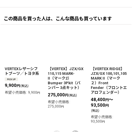
この商品を買った人は、こんな商品も買っています
VERTEXレザーシフ
【VERTEX】JZX/GX
【VERTEX RIDGE】
トブーツ／トヨタ系
110,115 MARK-
JZX/GX 100,101,105
II（マーク2）
MARK II（マーク
Bumper 3Pkit（バ
２）Front
9,900
円
(税込)
ンパー 3点キット）
Fender（フロントエ
アロフェンダー）
希望小売価格
:
9,900
円
275,000
円
(税込)
48,400
～
円
希望小売価格
:
93,500
円
275,000
円
(税込)
希望小売価格
:
93,500
円