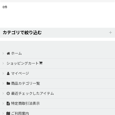
0
件
表示数
:
並び順
:
カテゴリで絞り込む
絞り込む
AERO PARTS【VERTEX（ヴェルテックス）】 (全商品)
ホーム
TOYOTA ZN6 86（トヨタ ZN6ハチロク）
ショッピングカート
マイページ
JZZ/UZZ 30.31 SOARER （30系ソアラ）
商品カテゴリ一覧
SXE10 ALTEZZA（SXE10アルテッツァ）
最近チェックしたアイテム
GRX120系 MARK-X（GRX12系マークエックス）
特定商取引法表示
ご利用案内