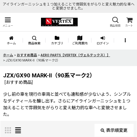
アイラインガーニッシュを１つ加えることで雰囲気をがらりと変え魅力的な車へ
と変貌させました。
メニュー
商品検索
カート
ホーム
商品検索
カテゴリ
ご利用案内
ログイン
ホーム
>
おすすめ商品
>
AERO PARTS【VERTEX（ヴェルテックス）】
>
JZX/GX90 MARK-II（90系マーク2）
JZX/GX90 MARK-II（90系マーク2）
[
おすすめ商品
]
少し前の車を現行の車両と並べても違和感が少ないよう、シンプル
なディティールを醸し出す。さらにアイラインガーニッシュを１つ
加えることで雰囲気をがらりと変え魅力的な車へと変貌させまし
た。
表示順変更
閉じる