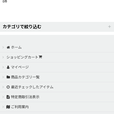
0
件
表示数
:
並び順
:
カテゴリで絞り込む
絞り込む
AERO PARTS【VERTEX（ヴェルテックス）】 (全商品)
ホーム
TOYOTA ZN6 86（トヨタ ZN6ハチロク）
ショッピングカート
マイページ
JZZ/UZZ 30.31 SOARER （30系ソアラ）
商品カテゴリ一覧
SXE10 ALTEZZA（SXE10アルテッツァ）
最近チェックしたアイテム
GRX120系 MARK-X（GRX12系マークエックス）
特定商取引法表示
ご利用案内
JZS160/161 ARISTO GS-FCS（16系アリスト LEXUS GSフェ
イスチェンジキット）