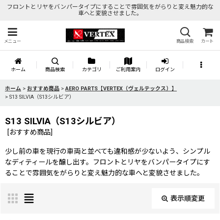
フロントとリヤをバンパータイプにすることで雰囲気をがらりと変え魅力的な
車へと変貌させました。
メニュー
商品検索
カート
ホーム
商品検索
カテゴリ
ご利用案内
ログイン
ホーム
>
おすすめ商品
>
AERO PARTS【VERTEX（ヴェルテックス）】
>
S13 SILVIA（S13シルビア）
S13 SILVIA（S13シルビア）
[
おすすめ商品
]
少し前の車を現行の車両と並べても違和感が少ないよう、シンプル
なディティールを醸し出す。フロントとリヤをバンパータイプにす
ることで雰囲気をがらりと変え魅力的な車へと変貌させました。
表示順変更
閉じる