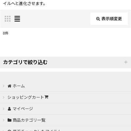
イルへと進化させます。
表示順変更
閉じる
0
件
表示数
:
並び順
:
カテゴリで絞り込む
絞り込む
AERO PARTS【VERTEX（ヴェルテックス）】 (全商品)
ホーム
TOYOTA ZN6 86（トヨタ ZN6ハチロク）
ショッピングカート
マイページ
JZZ/UZZ 30.31 SOARER （30系ソアラ）
商品カテゴリ一覧
SXE10 ALTEZZA（SXE10アルテッツァ）