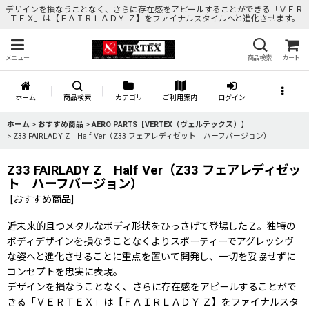
デザインを損なうことなく、さらに存在感をアピールすることができる「ＶＥＲ
ＴＥＸ」は【ＦＡＩＲＬＡＤＹ Ｚ】をファイナルスタイルへと進化させます。
メニュー
商品検索
カート
ホーム
商品検索
カテゴリ
ご利用案内
ログイン
ホーム
>
おすすめ商品
>
AERO PARTS【VERTEX（ヴェルテックス）】
>
Z33 FAIRLADY Z Half Ver（Z33 フェアレディゼット ハーフバージョン）
Z33 FAIRLADY Z Half Ver（Z33 フェアレディゼッ
ト ハーフバージョン）
[
おすすめ商品
]
近未来的且つメタルなボディ形状をひっさげて登場したＺ。独特の
ボディデザインを損なうことなくよりスポーティーでアグレッシヴ
な姿へと進化させることに重点を置いて開発し、一切を妥協せずに
コンセプトを忠実に表現。
デザインを損なうことなく、さらに存在感をアピールすることがで
きる「ＶＥＲＴＥＸ」は【ＦＡＩＲＬＡＤＹ Ｚ】をファイナルスタ