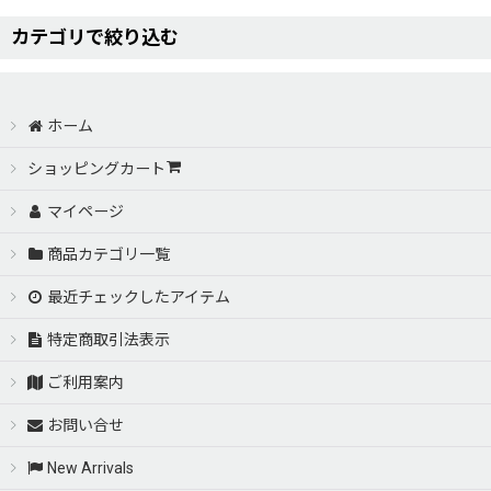
並び順
:
カテゴリで絞り込む
AERO PARTS【VERTEX（ヴェルテックス）】 (全商品)
ホーム
TOYOTA ZN6 86（トヨタ ZN6ハチロク）
ショッピングカート
マイページ
JZZ/UZZ 30.31 SOARER （30系ソアラ）
商品カテゴリ一覧
SXE10 ALTEZZA（SXE10アルテッツァ）
最近チェックしたアイテム
GRX120系 MARK-X（GRX12系マークエックス）
特定商取引法表示
ご利用案内
JZS160/161 ARISTO GS-FCS（16系アリスト LEXUS GS
お問い合せ
JZS160/161 ARISTO（JZS16系アリスト）
New Arrivals