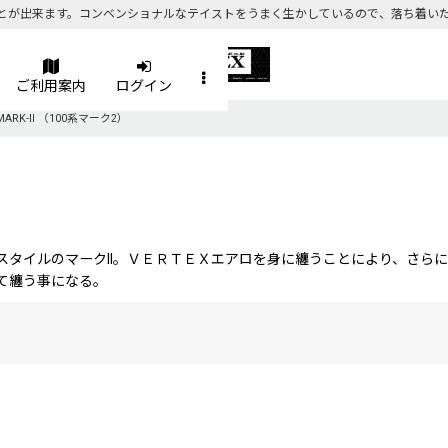
とが出来ます。コンベンショナルなテイストをうまく生かしているので、落ち着い
ご利用案内
ログイン
 MARK-II （100系マーク2）
スタイルのマークII。ＶＥＲＴＥＸエアロを身に纏うことにより、さら
て纏う事になる。