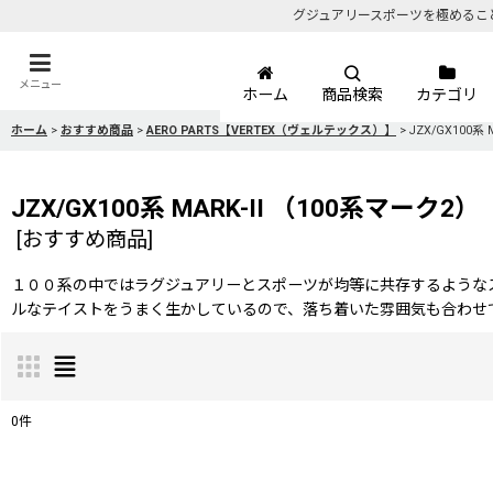
グジュアリースポーツを極めるこ
メニュー
ホーム
商品検索
カテゴリ
ホーム
>
おすすめ商品
>
AERO PARTS【VERTEX（ヴェルテックス）】
>
JZX/GX100系
JZX/GX100系 MARK-II （100系マーク2）
[
おすすめ商品
]
１００系の中ではラグジュアリーとスポーツが均等に共存するような
ルなテイストをうまく生かしているので、落ち着いた雰囲気も合わせ
0
件
表示数
: