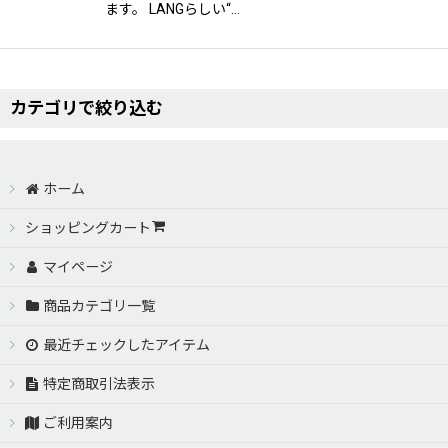
ます。 LANGらしい“…
カテゴリで絞り込む
AERO PARTS【VERTEX LANG（ヴェルテックスラング）】 (全商品
ホーム
S15 SILVIA（S15シルビア）
ショッピングカート
マイページ
S14SILVIA Kouki（S14シルビア 後期型）
商品カテゴリ一覧
S14 SILVIA Zenki（S14シルビア 前期型）
最近チェックしたアイテム
Z33 FAIRLADY Z（Z33 フェアレディゼット）
特定商取引法表示
ご利用案内
SE3P RX-8（アールエックスエイト）