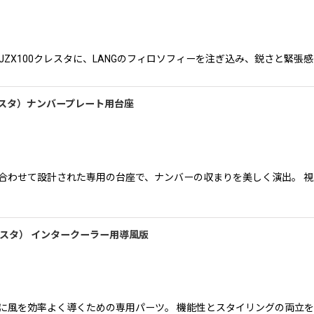
で威厳のあるJZX100クレスタに、LANGのフィロソフィーを注ぎ込み、鋭さと
STA（クレスタ）ナンバープレート用台座
に合わせて設計された専用の台座で、ナンバーの収まりを美しく演出。 
TA （クレスタ） インタークーラー用導風版
部に風を効率よく導くための専用パーツ。 機能性とスタイリングの両立