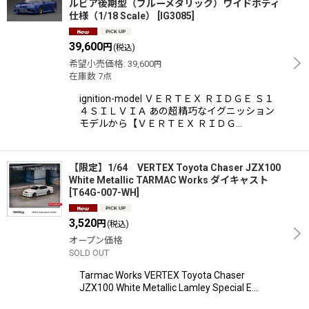
ルビア後期型（ブルーメタリック）ワイドボディ
仕様（1/18 Scale）
[
IG3085
]
39,600
円
(税込)
希望小売価格
:
39,600
円
在庫数 7点
ignition-model ＶＥＲＴＥＸ ＲＩＤＧＥ Ｓ１
４ＳＩＬＶＩＡ あの超精巧なイグニッション
モデルから【ＶＥＲＴＥＸ ＲＩＤＧ…
【限定】1/64 VERTEX Toyota Chaser JZX100
White Metallic TARMAC Works ダイキャスト
[
T64G-007-WH
]
3,520
円
(税込)
オープン価格
SOLD OUT
Tarmac Works VERTEX Toyota Chaser
JZX100 White Metallic Lamley Special E…