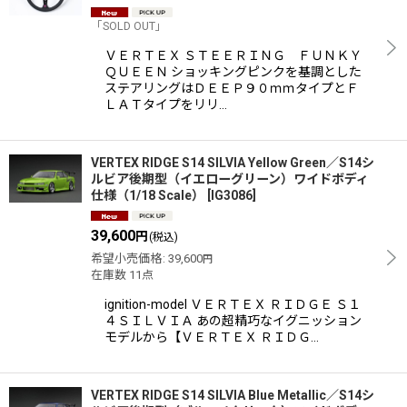
「SOLD OUT」
ＶＥＲＴＥＸ ＳＴＥＥＲＩＮＧ ＦＵＮＫＹ
ＱＵＥＥＮ ショッキングピンクを基調とした
ステアリングはＤＥＥＰ９０ｍｍタイプとＦ
ＬＡＴタイプをリリ…
VERTEX RIDGE S14 SILVIA Yellow Green／S14シ
ルビア後期型（イエローグリーン）ワイドボディ
仕様（1/18 Scale）
[
IG3086
]
39,600
円
(税込)
希望小売価格
:
39,600
円
在庫数 11点
ignition-model ＶＥＲＴＥＸ ＲＩＤＧＥ Ｓ１
４ＳＩＬＶＩＡ あの超精巧なイグニッション
モデルから【ＶＥＲＴＥＸ ＲＩＤＧ…
VERTEX RIDGE S14 SILVIA Blue Metallic／S14シ