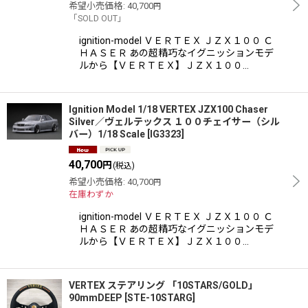
希望小売価格
:
40,700
円
「SOLD OUT」
ignition-model ＶＥＲＴＥＸ ＪＺＸ１００ Ｃ
ＨＡＳＥＲ あの超精巧なイグニッションモデ
ルから【ＶＥＲＴＥＸ】ＪＺＸ１００…
Ignition Model 1/18 VERTEX JZX100 Chaser
Silver／ヴェルテックス １００チェイサー（シル
バー）1/18 Scale
[
IG3323
]
40,700
円
(税込)
希望小売価格
:
40,700
円
在庫わずか
ignition-model ＶＥＲＴＥＸ ＪＺＸ１００ Ｃ
ＨＡＳＥＲ あの超精巧なイグニッションモデ
ルから【ＶＥＲＴＥＸ】ＪＺＸ１００…
VERTEX ステアリング 「10STARS/GOLD」
90mmDEEP
[
STE-10STARG
]