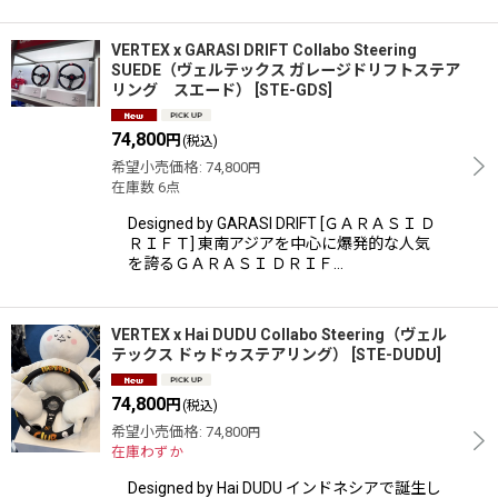
VERTEX x GARASI DRIFT Collabo Steering
SUEDE（ヴェルテックス ガレージドリフトステア
リング スエード）
[
STE-GDS
]
74,800
円
(税込)
希望小売価格
:
74,800
円
在庫数 6点
Designed by GARASI DRIFT [ＧＡＲＡＳＩ Ｄ
ＲＩＦＴ] 東南アジアを中心に爆発的な人気
を誇るＧＡＲＡＳＩ ＤＲＩＦ…
VERTEX x Hai DUDU Collabo Steering（ヴェル
テックス ドゥドゥステアリング）
[
STE-DUDU
]
74,800
円
(税込)
希望小売価格
:
74,800
円
在庫わずか
Designed by Hai DUDU インドネシアで誕生し