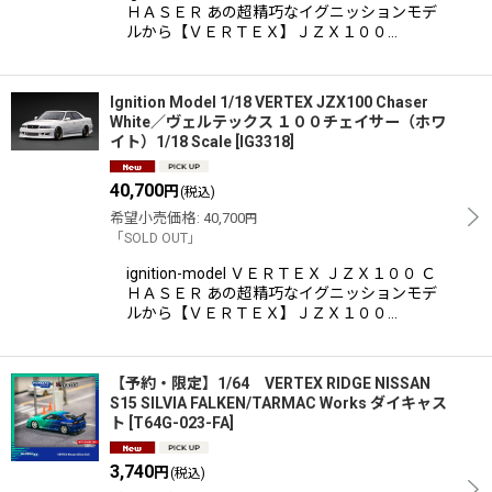
ＨＡＳＥＲ あの超精巧なイグニッションモデ
ルから【ＶＥＲＴＥＸ】ＪＺＸ１００…
Ignition Model 1/18 VERTEX JZX100 Chaser
White／ヴェルテックス １００チェイサー（ホワ
イト）1/18 Scale
[
IG3318
]
40,700
円
(税込)
希望小売価格
:
40,700
円
「SOLD OUT」
ignition-model ＶＥＲＴＥＸ ＪＺＸ１００ Ｃ
ＨＡＳＥＲ あの超精巧なイグニッションモデ
ルから【ＶＥＲＴＥＸ】ＪＺＸ１００…
【予約・限定】1/64 VERTEX RIDGE NISSAN
S15 SILVIA FALKEN/TARMAC Works ダイキャス
ト
[
T64G-023-FA
]
3,740
円
(税込)