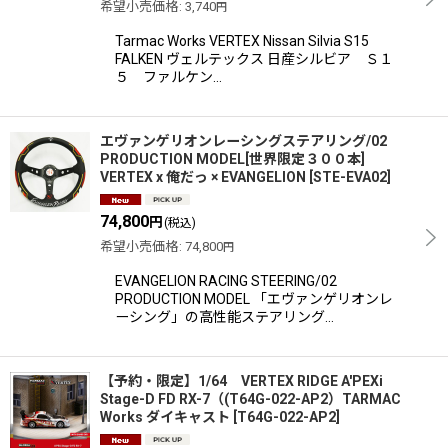
希望小売価格
:
3,740
円
Tarmac Works VERTEX Nissan Silvia S15
FALKEN ヴェルテックス 日産シルビア Ｓ１
５ ファルケン…
エヴァンゲリオンレーシングステアリング/02
PRODUCTION MODEL[世界限定３００本]
VERTEX x 俺だっ × EVANGELION
[
STE-EVA02
]
74,800
円
(税込)
希望小売価格
:
74,800
円
EVANGELION RACING STEERING/02
PRODUCTION MODEL 「エヴァンゲリオンレ
ーシング」の高性能ステアリング…
【予約・限定】1/64 VERTEX RIDGE A'PEXi
Stage-D FD RX-7（(T64G-022-AP2）TARMAC
Works ダイキャスト
[
T64G-022-AP2
]