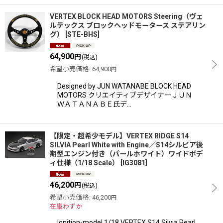
VERTEX BLOCK HEAD MOTORS Steering（ヴェ
ルテックス ブロックヘッドモータース ステアリン
グ）
[
STE-BHS
]
64,900
円
(税込)
希望小売価格
:
64,900
円
Designed by JUN WATANABE BLOCK HEAD
MOTORS クリエイティブデザイナーＪＵＮ
ＷＡＴＡＮＡＢＥ氏デ…
【限定・超希少モデル】VERTEX RIDGE S14
SILVIA Pearl White with Engine／S14シルビア後
期型エンジン付き（パールホワイト）ワイドボデ
ィ仕様（1/18 Scale）
[
IG3081
]
46,200
円
(税込)
希望小売価格
:
46,200
円
在庫わずか
Ignition-model 1/18 VERTEX S14 Silvia Pearl