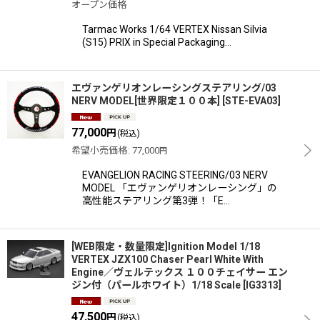
オープン価格
Tarmac Works 1/64 VERTEX Nissan Silvia
(S15) PRIX in Special Packaging…
エヴァンゲリオンレーシングステアリング/03
NERV MODEL[世界限定１００本]
[
STE-EVA03
]
77,000
円
(税込)
希望小売価格
:
77,000
円
EVANGELION RACING STEERING/03 NERV
MODEL 「エヴァンゲリオンレーシング」の
高性能ステアリング第3弾！「E…
[WEB限定・数量限定]Ignition Model 1/18
VERTEX JZX100 Chaser Pearl White With
Engine／ヴェルテックス １００チェイサー エン
ジン付（パールホワイト）1/18 Scale
[
IG3313
]
47,500
円
(税込)