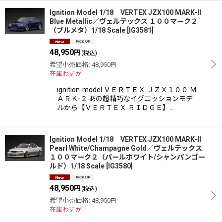
Ignition Model 1/18 VERTEX JZX100 MARK-II
Blue Metallic／ヴェルテックス １００マーク２
（ブルメタ）1/18 Scale
[
IG3581
]
48,950
円
(税込)
希望小売価格
:
48,950
円
在庫わずか
ignition-model ＶＥＲＴＥＸ ＪＺＸ１００ Ｍ
ＡＲＫ-２ あの超精巧なイグニッションモデ
ルから【ＶＥＲＴＥＸ ＲＩＤＧＥ】…
Ignition Model 1/18 VERTEX JZX100 MARK-II
Pearl White/Champagne Gold／ヴェルテックス
１００マーク２（パールホワイト/シャンパンゴー
ルド）1/18 Scale
[
IG3580
]
48,950
円
(税込)
希望小売価格
:
48,950
円
在庫わずか