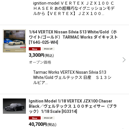
ignition-model ＶＥＲＴＥＸ ＪＺＸ１００ Ｃ
ＨＡＳＥＲ あの超精巧なイグニッションモデ
ルから【ＶＥＲＴＥＸ】ＪＺＸ１００…
1/64 VERTEX Nissan Silvia S13 White/Gold（ホ
ワイト/ゴールド）TARMAC Works ダイキャスト
[
T64G-025-WH
]
3,300
円
(税込)
オープン価格
Tarmac Works VERTEX Nissan Silvia S13
White/Gold ヴェルテックス 日産 Ｓ１３シ
ルビア…
Ignition Model 1/18 VERTEX JZX100 Chaser
Black／ヴェルテックス １００チェイサー（ブラ
ック）1/18 Scale
[
IG3314
]
40,700
円
(税込)