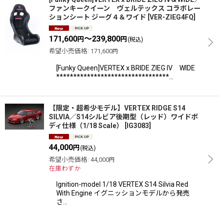
ファンキークイーン ヴェルテックス コラボレー
ションシート ジーグ４＆ワイド
[
VER-ZIEG4FQ
]
171,600
～239,800
円
円
(税込)
希望小売価格
:
171,600
円
[Funky Queen]VERTEX x BRIDE ZIEG IV WIDE
*********************************…
【限定・超希少モデル】VERTEX RIDGE S14
SILVIA／S14シルビア後期型（レッド）ワイドボ
ディ仕様（1/18 Scale）
[
IG3083
]
44,000
円
(税込)
希望小売価格
:
44,000
円
在庫わずか
Ignition-model 1/18 VERTEX S14 Silvia Red
With Engine イグニッションモデルから発売
さ…