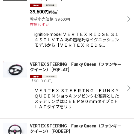
39,600
円
(税込)
希望小売価格
:
39,600
円
在庫わずか
ignition-model ＶＥＲＴＥＸ ＲＩＤＧＥ Ｓ１
４ＳＩＬＶＩＡ あの超精巧なイグニッション
モデルから【ＶＥＲＴＥＸ ＲＩＤＧ…
VERTEX STEERING Funky Queen（ファンキー
クイーン）
[
FQFLAT
]
「SOLD OUT」
ＶＥＲＴＥＸ ＳＴＥＥＲＩＮＧ ＦＵＮＫＹ
ＱＵＥＥＮ ショッキングピンクを基調とした
ステアリングはＤＥＥＰ９０ｍｍタイプとＦ
ＬＡＴタイプをリリ…
VERTEX STEERING Funky Queen（ファンキー
クイーン）
[
FQDEEP
]