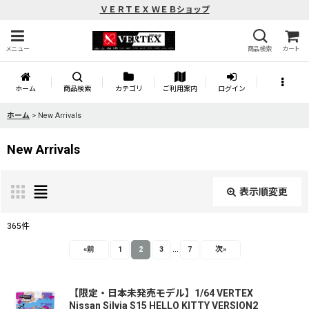
ＶＥＲＴＥＸ ＷＥＢショップ
メニュー
商品検索
カート
ホーム
商品検索
カテゴリ
ご利用案内
ログイン
ホーム
>
New Arrivals
New Arrivals
表示順変更
閉じる
365
件
...
表示数
:
«
前
1
2
3
7
次
»
並び順
:
【限定・日本未発売モデル】1/64 VERTEX
Nissan Silvia S15 HELLO KITTY VERSION2