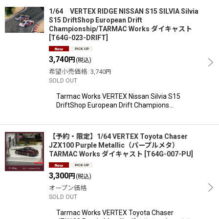
1/64 VERTEX RIDGE NISSAN S15 SILVIA Silvia
S15 DriftShop European Drift
Championship/TARMAC Works ダイキャスト
[
T64G-023-DRIFT
]
3,740
円
(税込)
希望小売価格
:
3,740
円
SOLD OUT
Tarmac Works VERTEX Nissan Silvia S15
DriftShop European Drift Champions…
【予約・限定】1/64 VERTEX Toyota Chaser
JZX100 Purple Metallic（パープルメタ）
TARMAC Works ダイキャスト
[
T64G-007-PU
]
3,300
円
(税込)
オープン価格
SOLD OUT
Tarmac Works VERTEX Toyota Chaser