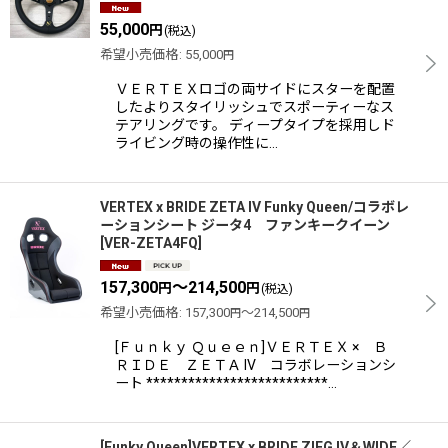
55,000
円
(税込)
希望小売価格
:
55,000
円
ＶＥＲＴＥＸロゴの両サイドにスターを配置
したよりスタイリッシュでスポーティーなス
テアリングです。 ディープタイプを採用しド
ライビング時の操作性に…
VERTEX x BRIDE ZETA IV Funky Queen/コラボレ
ーションシート ジータ4 ファンキークイーン
[
VER-ZETA4FQ
]
157,300
～214,500
円
円
(税込)
希望小売価格
:
157,300
～214,500
円
円
[Ｆｕｎｋｙ Ｑｕｅｅｎ]ＶＥＲＴＥＸ × Ｂ
ＲＩＤＥ ＺＥＴＡ IV コラボレーションシ
ート **************************…
[Funky Queen]VERTEX x BRIDE ZIEG IV＆WIDE／