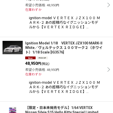
希望小売価格
:
48,950
円
在庫わずか
ignition-model ＶＥＲＴＥＸ ＪＺＸ１００ Ｍ
ＡＲＫ-２ あの超精巧なイグニッションモデ
ルから【ＶＥＲＴＥＸ ＲＩＤＧＥ】…
Ignition Model 1/18 VERTEX JZX100 MARK-II
White／ヴェルテックス １００マーク２（ホワイ
ト）1/18 Scale
[
IG3576
]
48,950
円
(税込)
希望小売価格
:
48,950
円
在庫わずか
ignition-model ＶＥＲＴＥＸ ＪＺＸ１００ Ｍ
ＡＲＫ-２ あの超精巧なイグニッションモデ
ルから【ＶＥＲＴＥＸ ＲＩＤＧＥ】…
【限定・日本未発売モデル】1/64 VERTEX
Nissan Silvia S15 Hello Kitty Special Limited