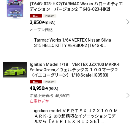
(T64G-023-HK2)TARMAC Works ハローキティエ
ディション バージョン2
[
T64G-023-HK2
]
絞り込む
3,850
円
(税込)
オープン価格
Tarmac Works 1/64 VERTEX Nissan Silvia
S15 HELLO KITTY VERSION2 (T64G-0…
Ignition Model 1/18 VERTEX JZX100 MARK-II
Yellow Green／ヴェルテックス １００マーク２
（イエローグリーン）1/18 Scale
[
IG3583
]
48,950
円
(税込)
希望小売価格
:
48,950
円
在庫わずか
ignition-model ＶＥＲＴＥＸ ＪＺＸ１００ Ｍ
ＡＲＫ-２ あの超精巧なイグニッションモデ
ルから【ＶＥＲＴＥＸ ＲＩＤＧＥ】…