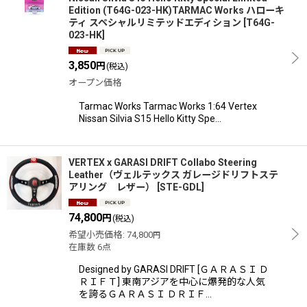
Edition (T64G-023-HK)TARMAC Works ハローキ
ティ スペシャルリミテッドエディション
[
T64G-
023-HK
]
3,850
円
(税込)
オープン価格
Tarmac Works Tarmac Works 1:64 Vertex
Nissan Silvia S15 Hello Kitty Spe…
VERTEX x GARASI DRIFT Collabo Steering
Leather（ヴェルテックス ガレージドリフトステ
アリング レザー）
[
STE-GDL
]
74,800
円
(税込)
希望小売価格
:
74,800
円
在庫数 6点
Designed by GARASI DRIFT [ＧＡＲＡＳＩ Ｄ
ＲＩＦＴ] 東南アジアを中心に爆発的な人気
を誇るＧＡＲＡＳＩ ＤＲＩＦ…