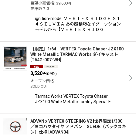
希望小売価格
:
39,600
円
在庫数 7点
ignition-model ＶＥＲＴＥＸ ＲＩＤＧＥ Ｓ１
４ＳＩＬＶＩＡ あの超精巧なイグニッション
モデルから【ＶＥＲＴＥＸ ＲＩＤＧ…
【限定】1/64 VERTEX Toyota Chaser JZX100
White Metallic TARMAC Works ダイキャスト
[
T64G-007-WH
]
3,520
円
(税込)
オープン価格
SOLD OUT
Tarmac Works VERTEX Toyota Chaser
JZX100 White Metallic Lamley Special E…
ADVAN x VERTEX STEERING V2 [世界限定1/300]
／ヨコハマタイヤ アドバン SUEDE（バックスキ
ン）仕様
[
ADVAN04
]