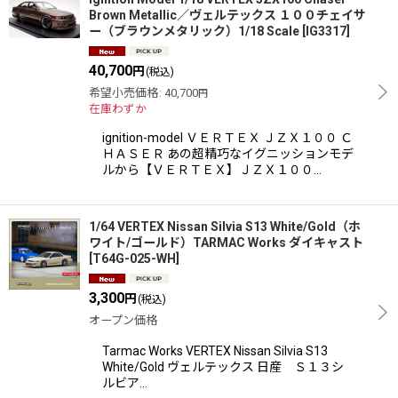
Brown Metallic／ヴェルテックス １００チェイサ
ー（ブラウンメタリック）1/18 Scale
[
IG3317
]
40,700
円
(税込)
希望小売価格
:
40,700
円
在庫わずか
ignition-model ＶＥＲＴＥＸ ＪＺＸ１００ Ｃ
ＨＡＳＥＲ あの超精巧なイグニッションモデ
ルから【ＶＥＲＴＥＸ】ＪＺＸ１００…
1/64 VERTEX Nissan Silvia S13 White/Gold（ホ
ワイト/ゴールド）TARMAC Works ダイキャスト
[
T64G-025-WH
]
3,300
円
(税込)
オープン価格
Tarmac Works VERTEX Nissan Silvia S13
White/Gold ヴェルテックス 日産 Ｓ１３シ
ルビア…