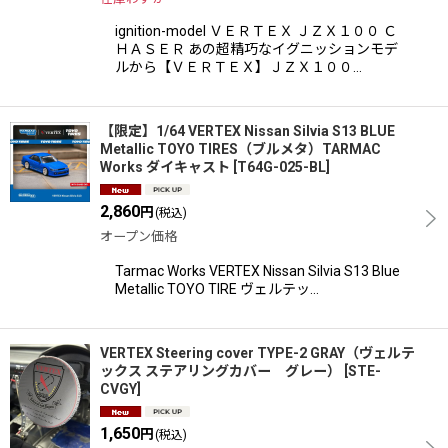
ignition-model ＶＥＲＴＥＸ ＪＺＸ１００ Ｃ
ＨＡＳＥＲ あの超精巧なイグニッションモデ
ルから【ＶＥＲＴＥＸ】ＪＺＸ１００…
【限定】1/64 VERTEX Nissan Silvia S13 BLUE
Metallic TOYO TIRES（ブルメタ）TARMAC
Works ダイキャスト
[
T64G-025-BL
]
2,860
円
(税込)
オープン価格
Tarmac Works VERTEX Nissan Silvia S13 Blue
Metallic TOYO TIRE ヴェルテッ…
VERTEX Steering cover TYPE-2 GRAY（ヴェルテ
ックス ステアリングカバー グレー）
[
STE-
CVGY
]
1,650
円
(税込)