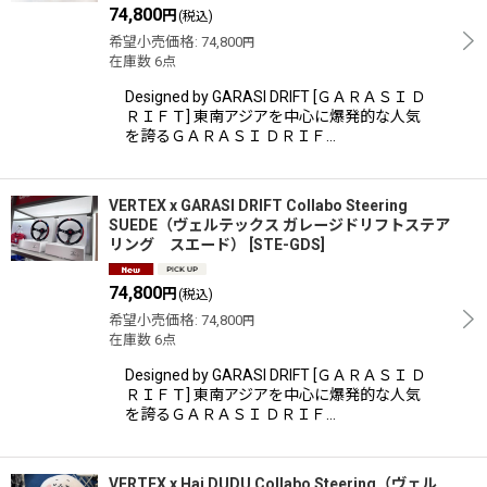
74,800
円
(税込)
希望小売価格
:
74,800
円
在庫数 6点
Designed by GARASI DRIFT [ＧＡＲＡＳＩ Ｄ
ＲＩＦＴ] 東南アジアを中心に爆発的な人気
を誇るＧＡＲＡＳＩ ＤＲＩＦ…
VERTEX x GARASI DRIFT Collabo Steering
SUEDE（ヴェルテックス ガレージドリフトステア
リング スエード）
[
STE-GDS
]
74,800
円
(税込)
希望小売価格
:
74,800
円
在庫数 6点
Designed by GARASI DRIFT [ＧＡＲＡＳＩ Ｄ
ＲＩＦＴ] 東南アジアを中心に爆発的な人気
を誇るＧＡＲＡＳＩ ＤＲＩＦ…
VERTEX x Hai DUDU Collabo Steering（ヴェル