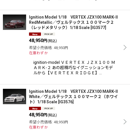
Ignition Model 1/18 VERTEX JZX100 MARK-II
RedMetallic／ヴェルテックス １００マーク２
（レッドメタリック）1/18 Scale
[
IG3577
]
48,950
円
(税込)
希望小売価格
:
48,950
円
在庫わずか
ignition-model ＶＥＲＴＥＸ ＪＺＸ１００ Ｍ
ＡＲＫ-２ あの超精巧なイグニッションモデ
ルから【ＶＥＲＴＥＸ ＲＩＤＧＥ】…
Ignition Model 1/18 VERTEX JZX100 MARK-II
White／ヴェルテックス １００マーク２（ホワイ
ト）1/18 Scale
[
IG3576
]
48,950
円
(税込)
希望小売価格
:
48,950
円
在庫わずか