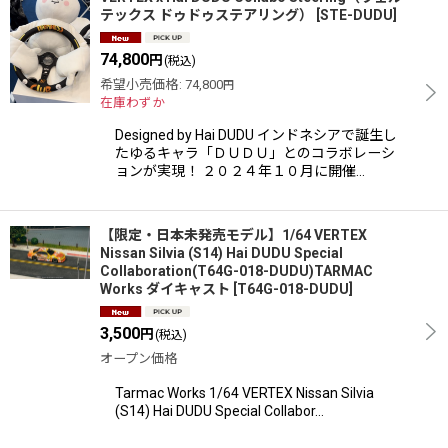
テックス ドゥドゥステアリング）
[
STE-DUDU
]
74,800
円
(税込)
希望小売価格
:
74,800
円
在庫わずか
Designed by Hai DUDU インドネシアで誕生し
たゆるキャラ「ＤＵＤＵ」とのコラボレーシ
ョンが実現！ ２０２４年１０月に開催…
【限定・日本未発売モデル】1/64 VERTEX
Nissan Silvia (S14) Hai DUDU Special
Collaboration(T64G-018-DUDU)TARMAC
Works ダイキャスト
[
T64G-018-DUDU
]
3,500
円
(税込)
オープン価格
Tarmac Works 1/64 VERTEX Nissan Silvia
(S14) Hai DUDU Special Collabor…