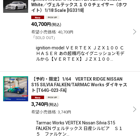
White／ヴェルテックス １００チェイサー（ホワ
イト）1/18 Scale
[
IG3318
]
40,700
円
(税込)
希望小売価格
:
40,700
円
「SOLD OUT」
ignition-model ＶＥＲＴＥＸ ＪＺＸ１００ Ｃ
ＨＡＳＥＲ あの超精巧なイグニッションモデ
ルから【ＶＥＲＴＥＸ】ＪＺＸ１００…
【予約・限定】1/64 VERTEX RIDGE NISSAN
S15 SILVIA FALKEN/TARMAC Works ダイキャス
ト
[
T64G-023-FA
]
3,740
円
(税込)
希望小売価格
:
3,740
円
Tarmac Works VERTEX Nissan Silvia S15
FALKEN ヴェルテックス 日産シルビア Ｓ１
５ ファルケン…