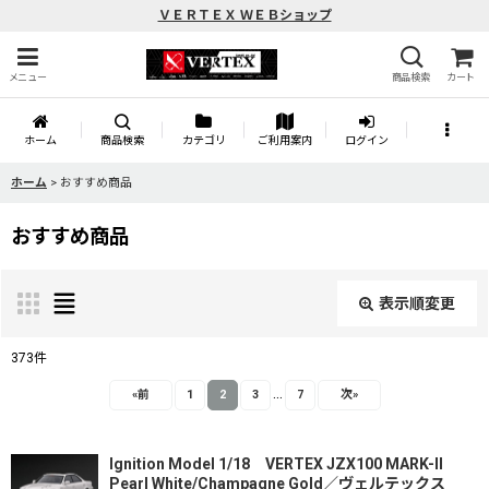
ＶＥＲＴＥＸ ＷＥＢショップ
メニュー
商品検索
カート
ホーム
商品検索
カテゴリ
ご利用案内
ログイン
ホーム
>
おすすめ商品
おすすめ商品
表示順変更
閉じる
373
件
...
表示数
:
«
前
1
2
3
7
次
»
並び順
:
Ignition Model 1/18 VERTEX JZX100 MARK-II
Pearl White/Champagne Gold／ヴェルテックス