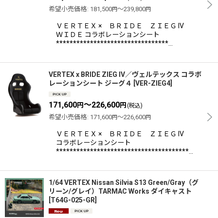
希望小売価格
:
181,500
～239,800
円
円
ＶＥＲＴＥＸ × ＢＲＩＤＥ ＺＩＥＧ IV
ＷＩＤＥ コラボレーションシート
*********************************…
VERTEX x BRIDE ZIEG IV／ヴェルテックス コラボ
レーションシート ジーグ４
[
VER-ZIEG4
]
171,600
～226,600
円
円
(税込)
希望小売価格
:
171,600
～226,600
円
円
ＶＥＲＴＥＸ × ＢＲＩＤＥ ＺＩＥＧ IV
コラボレーションシート
***************************************…
1/64 VERTEX Nissan Silvia S13 Green/Gray（グ
リーン/グレイ）TARMAC Works ダイキャスト
[
T64G-025-GR
]