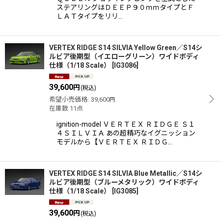
ステアリングはＤＥＥＰ９０ｍｍタイプとＦ
ＬＡＴタイプをリリ…
VERTEX RIDGE S14 SILVIA Yellow Green／S14シ
ルビア後期型（イエローグリーン）ワイドボディ
仕様（1/18 Scale）
[
IG3086
]
39,600
円
(税込)
希望小売価格
:
39,600
円
在庫数 11点
ignition-model ＶＥＲＴＥＸ ＲＩＤＧＥ Ｓ１
４ＳＩＬＶＩＡ あの超精巧なイグニッション
モデルから【ＶＥＲＴＥＸ ＲＩＤＧ…
VERTEX RIDGE S14 SILVIA Blue Metallic／S14シ
ルビア後期型（ブルーメタリック）ワイドボディ
仕様（1/18 Scale）
[
IG3085
]
39,600
円
(税込)