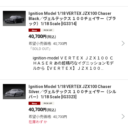
Ignition Model 1/18 VERTEX JZX100 Chaser
Black／ヴェルテックス １００チェイサー（ブラ
ック）1/18 Scale
[
IG3314
]
40,700
円
(税込)
希望小売価格
:
40,700
円
「SOLD OUT」
ignition-model ＶＥＲＴＥＸ ＪＺＸ１００ Ｃ
ＨＡＳＥＲ あの超精巧なイグニッションモデ
ルから【ＶＥＲＴＥＸ】ＪＺＸ１００…
Ignition Model 1/18 VERTEX JZX100 Chaser
Silver／ヴェルテックス １００チェイサー（シル
バー）1/18 Scale
[
IG3323
]
40,700
円
(税込)
希望小売価格
:
40,700
円
在庫わずか