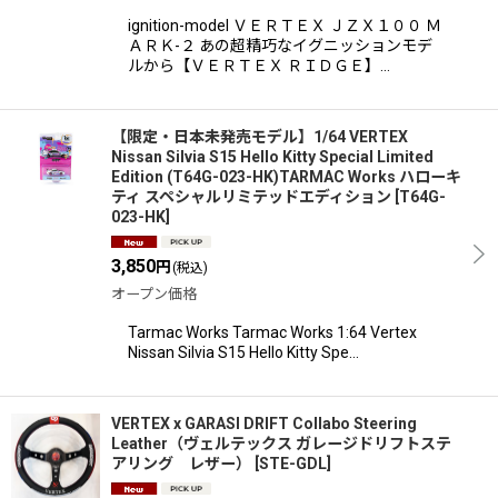
ignition-model ＶＥＲＴＥＸ ＪＺＸ１００ Ｍ
ＡＲＫ-２ あの超精巧なイグニッションモデ
ルから【ＶＥＲＴＥＸ ＲＩＤＧＥ】…
【限定・日本未発売モデル】1/64 VERTEX
Nissan Silvia S15 Hello Kitty Special Limited
Edition (T64G-023-HK)TARMAC Works ハローキ
ティ スペシャルリミテッドエディション
[
T64G-
023-HK
]
3,850
円
(税込)
オープン価格
Tarmac Works Tarmac Works 1:64 Vertex
Nissan Silvia S15 Hello Kitty Spe…
VERTEX x GARASI DRIFT Collabo Steering
Leather（ヴェルテックス ガレージドリフトステ
アリング レザー）
[
STE-GDL
]