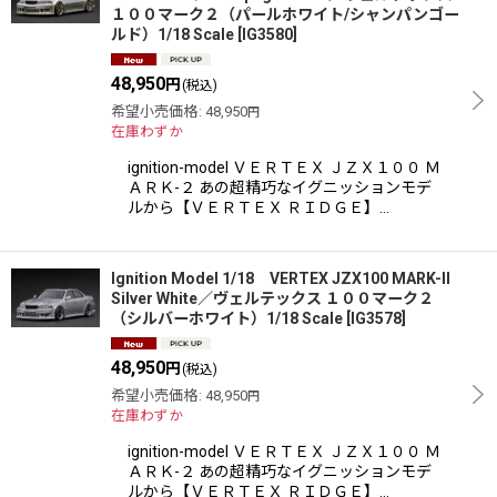
１００マーク２（パールホワイト/シャンパンゴー
ルド）1/18 Scale
[
IG3580
]
絞り込む
48,950
円
(税込)
希望小売価格
:
48,950
円
在庫わずか
ignition-model ＶＥＲＴＥＸ ＪＺＸ１００ Ｍ
ＡＲＫ-２ あの超精巧なイグニッションモデ
ルから【ＶＥＲＴＥＸ ＲＩＤＧＥ】…
Ignition Model 1/18 VERTEX JZX100 MARK-II
Silver White／ヴェルテックス １００マーク２
（シルバーホワイト）1/18 Scale
[
IG3578
]
48,950
円
(税込)
希望小売価格
:
48,950
円
在庫わずか
ignition-model ＶＥＲＴＥＸ ＪＺＸ１００ Ｍ
ＡＲＫ-２ あの超精巧なイグニッションモデ
ルから【ＶＥＲＴＥＸ ＲＩＤＧＥ】…