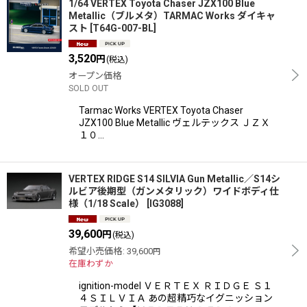
1/64 VERTEX Toyota Chaser JZX100 Blue
Metallic（ブルメタ）TARMAC Works ダイキャ
スト
[
T64G-007-BL
]
3,520
円
(税込)
オープン価格
SOLD OUT
Tarmac Works VERTEX Toyota Chaser
JZX100 Blue Metallic ヴェルテックス ＪＺＸ
１０…
VERTEX RIDGE S14 SILVIA Gun Metallic／S14シ
ルビア後期型（ガンメタリック）ワイドボディ仕
様（1/18 Scale）
[
IG3088
]
39,600
円
(税込)
希望小売価格
:
39,600
円
在庫わずか
ignition-model ＶＥＲＴＥＸ ＲＩＤＧＥ Ｓ１
４ＳＩＬＶＩＡ あの超精巧なイグニッション