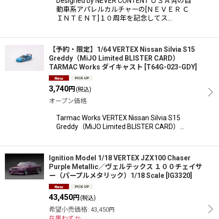
Designed by NEVER CONTENT ＵＳＡ発の自
動車系アパレルカルチャーの[ＮＥＶＥＲ Ｃ
ＩＮＴＥＮＴ]１０周年を記念してス…
【予約・限定】1/64 VERTEX Nissan Silvia S15
Greddy（MiJO Limited BLISTER CARD）
TARMAC Works ダイキャスト
[
T64G-023-GDY
]
3,740
円
(税込)
オープン価格
Tarmac Works VERTEX Nissan Silvia S15
Greddy（MiJO Limited BLISTER CARD）…
Ignition Model 1/18 VERTEX JZX100 Chaser
Purple Metallic／ヴェルテックス １００チェイサ
ー（パープルメタリック）1/18 Scale
[
IG3320
]
43,450
円
(税込)
希望小売価格
:
43,450
円
在庫わずか