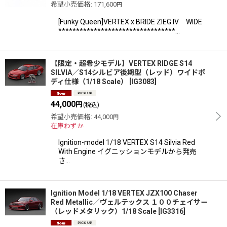
希望小売価格
:
171,600
円
[Funky Queen]VERTEX x BRIDE ZIEG IV WIDE
*********************************…
【限定・超希少モデル】VERTEX RIDGE S14
SILVIA／S14シルビア後期型（レッド）ワイドボ
ディ仕様（1/18 Scale）
[
IG3083
]
44,000
円
(税込)
希望小売価格
:
44,000
円
在庫わずか
Ignition-model 1/18 VERTEX S14 Silvia Red
With Engine イグニッションモデルから発売
さ…
Ignition Model 1/18 VERTEX JZX100 Chaser
Red Metallic／ヴェルテックス １００チェイサー
（レッドメタリック）1/18 Scale
[
IG3316
]