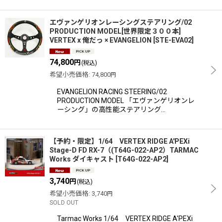
エヴァンゲリオンレーシングステアリング/02
PRODUCTION MODEL[世界限定３００本]
VERTEX x 俺だっ × EVANGELION
[
STE-EVA02
]
74,800
円
(税込)
希望小売価格
:
74,800
円
EVANGELION RACING STEERING/02
PRODUCTION MODEL 「エヴァンゲリオンレ
ーシング」の高性能ステアリング…
【予約・限定】1/64 VERTEX RIDGE A'PEXi
Stage-D FD RX-7（(T64G-022-AP2）TARMAC
Works ダイキャスト
[
T64G-022-AP2
]
3,740
円
(税込)
希望小売価格
:
3,740
円
SOLD OUT
Tarmac Works 1/64 VERTEX RIDGE A'PEXi