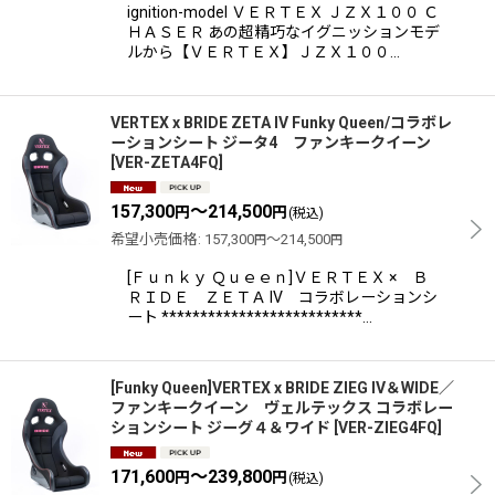
ignition-model ＶＥＲＴＥＸ ＪＺＸ１００ Ｃ
ＨＡＳＥＲ あの超精巧なイグニッションモデ
ルから【ＶＥＲＴＥＸ】ＪＺＸ１００…
VERTEX x BRIDE ZETA IV Funky Queen/コラボレ
ーションシート ジータ4 ファンキークイーン
[
VER-ZETA4FQ
]
157,300
～214,500
円
円
(税込)
希望小売価格
:
157,300
～214,500
円
円
[Ｆｕｎｋｙ Ｑｕｅｅｎ]ＶＥＲＴＥＸ × Ｂ
ＲＩＤＥ ＺＥＴＡ IV コラボレーションシ
ート **************************…
[Funky Queen]VERTEX x BRIDE ZIEG IV＆WIDE／
ファンキークイーン ヴェルテックス コラボレー
ションシート ジーグ４＆ワイド
[
VER-ZIEG4FQ
]
171,600
～239,800
円
円
(税込)