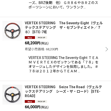
ーズ、BRZ後期 他） ＧＲ８６やＢＲＺのス
ポーツシーンにおいて、ワンランク…
VERTEX STEERING The Seventy-Eight（ヴェル
テックステアリング ザ・セブンティエイト／７
８）
[
STE-78
]
68,200
円
(税込)
希望小売価格
:
68,200
円
VERTEX STEERING The Seventy-Eight ＴＥＡ
Ｍ ＶＥＲＴＥＸのゼッケンである「７８」を
オマージュしたデザインを採用しました。 ＃
７８は２０１２年からＴＥＡＭ …
VERTEX STEERING Seize The Road（ヴェルテ
ックステアリング シーズ・ザ・ロード）
[
STE-
ROAD
]
66,000
円
(税込)