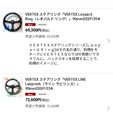
VERTEX ステアリング「VERTEX Leopard
Ring（レオパルド リング）」90mmDEEP/35Φ
69,300
円
(税込)
希望小売価格
:
69,300
円
ＶＥＲＴＥＸステアリングシリーズ [Ｌｅｏｐ
ａｒｄ Ｒｉｎｇ]はその名の通り、豹柄をモ
チーフにＶＥＲＴＥＸならではの色使いでカ
ラフルに。 バックスキンを採用することで、
豹柄のイメージに…
VERTEX ステアリング「VERTEX LINE
Labyrinth（ライン ラビリンス）」
90mmDEEP/33Φ
72,600
円
(税込)
希望小売価格
:
72,600
円