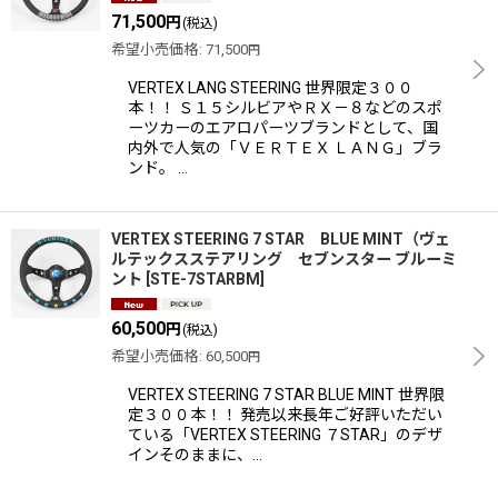
71,500
円
(税込)
希望小売価格
:
71,500
円
VERTEX LANG STEERING 世界限定３００
本！！ Ｓ１５シルビアやＲＸ－８などのスポ
ーツカーのエアロパーツブランドとして、国
内外で人気の「ＶＥＲＴＥＸ ＬＡＮＧ」ブラ
ンド。 …
VERTEX STEERING 7 STAR BLUE MINT（ヴェ
ルテックスステアリング セブンスター ブルーミ
ント
[
STE-7STARBM
]
60,500
円
(税込)
希望小売価格
:
60,500
円
VERTEX STEERING 7 STAR BLUE MINT 世界限
定３００本！！ 発売以来長年ご好評いただい
ている「VERTEX STEERING ７STAR」のデザ
インそのままに、…