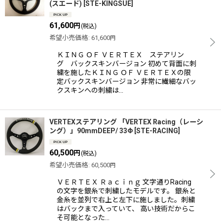
(スエード)
[
STE-KINGSUE
]
61,600
円
(税込)
希望小売価格
:
61,600
円
ＫＩＮＧ ＯＦ ＶＥＲＴＥＸ ステアリン
グ バックスキンバージョン 初めて背面に刺
繍を施したＫＩＮＧ ＯＦ ＶＥＲＴＥＸの限
定バックスキンバージョン 非常に繊細なバッ
クスキンへの刺繍は…
VERTEXステアリング 「VERTEX Racing（レーシ
ング）」90mmDEEP/ 33Φ
[
STE-RACING
]
60,500
円
(税込)
希望小売価格
:
60,500
円
ＶＥＲＴＥＸ Ｒａｃｉｎｇ 文字通りRacing
の文字を銀糸で刺繍したモデルです。 銀糸と
金糸を並列で右上と左下に施しました。刺繍
はバックまで入っていて、 高い技術だからこ
そ可能となった…