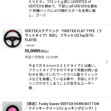
ＥＶＥＲ」 フロント上部にはVERTEX of
VERTEXを錦糸で、下部にはFOREVERを銀糸
で 刺繍バックには15個のスターを全周に施
し、ゴージ…
VERTEXステアリング 「VERTEX FLAT TYPE（フ
ラットタイプ）RED」 フラット/32.5φ
[
STE-
FLATR
]
55,000
円
(税込)
希望小売価格
:
55,000
円
今までの９０ｍｍＤＥＥＰタイプとは違い、
フラットタイプですので今まで多数お問い合
わせを頂いていたワークスベル製ラフィック
スなどを装着しているお車や、手前にステア
リングがきてしまうことが苦手なユーザー
様…
【限定】Funky Queen VERTEX HORN BUTTON
／ファンキークイーン(ショッキングピンク）)