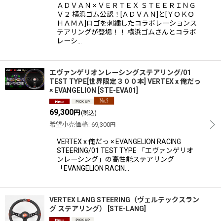
ＡＤＶＡＮ × ＶＥＲＴＥＸ ＳＴＥＥＲＩＮＧ
Ｖ２ 横浜ゴム公認！[ＡＤＶＡＮ]と[ＹＯＫＯ
ＨＡＭＡ]ロゴを刺繍したコラボレーションス
テアリングが登場！！ 横浜ゴムさんとコラボ
レーシ…
エヴァンゲリオンレーシングステアリング/01
TEST TYPE[世界限定３００本] VERTEX x 俺だっ
× EVANGELION
[
STE-EVA01
]
69,300
円
(税込)
希望小売価格
:
69,300
円
VERTEX x 俺だっ × EVANGELION RACING
STEERING/01 TEST TYPE 「エヴァンゲリオ
ンレーシング」の高性能ステアリング
「EVANGELION RACIN…
VERTEX LANG STEERING（ヴェルテックスラン
グ ステアリング）
[
STE-LANG
]