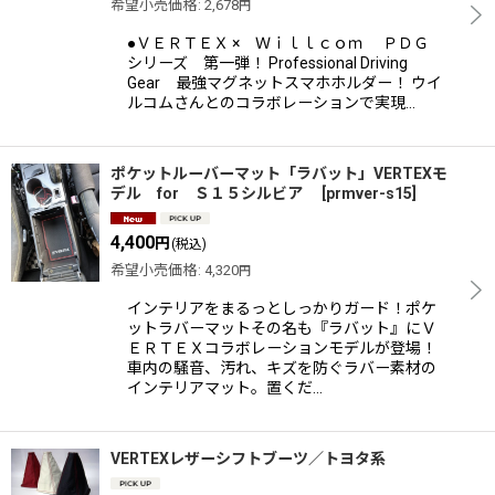
希望小売価格
:
2,678
円
●ＶＥＲＴＥＸ × Ｗｉｌｌｃｏｍ ＰＤＧ
シリーズ 第一弾！ Professional Driving
Gear 最強マグネットスマホホルダー！ ウイ
ルコムさんとのコラボレーションで実現…
ポケットルーバーマット「ラバット」VERTEXモ
デル for Ｓ１５シルビア
[
prmver-s15
]
4,400
円
(税込)
希望小売価格
:
4,320
円
インテリアをまるっとしっかりガード！ポケ
ットラバーマットその名も『ラバット』にＶ
ＥＲＴＥＸコラボレーションモデルが登場！
車内の騒音、汚れ、キズを防ぐラバー素材の
インテリアマット。置くだ…
VERTEXレザーシフトブーツ／トヨタ系