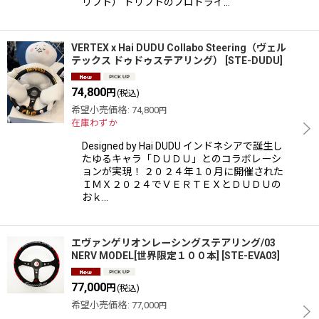
リフト） ドリフトのプロドライ…
VERTEX x Hai DUDU Collabo Steering（ヴェル
テックス ドゥドゥステアリング）
[
STE-DUDU
]
74,800
円
(税込)
希望小売価格
:
74,800
円
在庫わずか
Designed by Hai DUDU インドネシアで誕生し
たゆるキャラ「ＤＵＤＵ」とのコラボレーシ
ョンが実現！ ２０２４年１０月に開催された
ＩＭＸ２０２４でＶＥＲＴＥＸとＤＵＤＵの
おｋ…
エヴァンゲリオンレーシングステアリング/03
NERV MODEL[世界限定１００本]
[
STE-EVA03
]
77,000
円
(税込)
希望小売価格
:
77,000
円