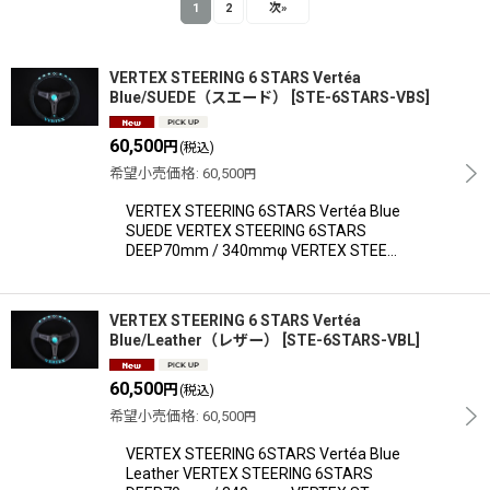
1
2
次
»
VERTEX STEERING 6 STARS Vertéa
Blue/SUEDE（スエード）
[
STE-6STARS-VBS
]
表示数
:
60,500
円
(税込)
並び順
:
希望小売価格
:
60,500
円
VERTEX STEERING 6STARS Vertéa Blue
SUEDE VERTEX STEERING 6STARS
絞り込む
DEEP70mm / 340mmφ VERTEX STEE…
VERTEX STEERING 6 STARS Vertéa
Blue/Leather（レザー）
[
STE-6STARS-VBL
]
60,500
円
(税込)
希望小売価格
:
60,500
円
VERTEX STEERING 6STARS Vertéa Blue
Leather VERTEX STEERING 6STARS