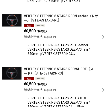
DEEP70mm / 340mmφ VERTEX ST…
VERTEX STEERING 6 STARS RED/Leather（レザ
ー）
[
STE-6STARS-RL
]
60,500
円
(税込)
希望小売価格
:
60,500
円
VERTEX STEERING 6STARS RED Leather
VERTEX STEERING 6STARS DEEP70mm /
340mmφ VERTEX STEERINGに、…
VERTEX STEERING 6 STARS RED/SUEDE（スエ
ード）
[
STE-6STARS-RS
]
60,500
円
(税込)
希望小売価格
:
60,500
円
VERTEX STEERING 6STARS RED SUEDE
VERTEX STEERING 6STARS DEEP70mm /
340mmφ VERTEX STEERINGに、新た…