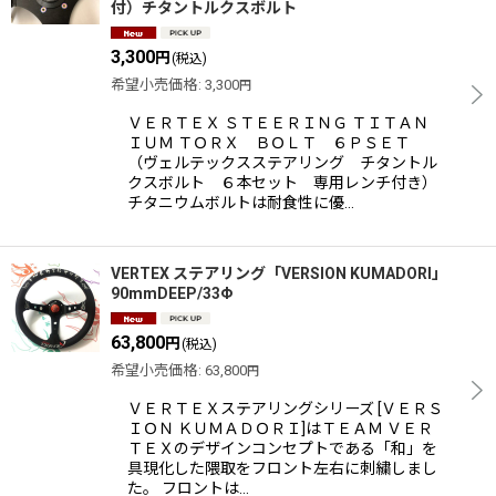
付）チタントルクスボルト
3,300
円
(税込)
希望小売価格
:
3,300
円
ＶＥＲＴＥＸ ＳＴＥＥＲＩＮＧ ＴＩＴＡＮ
ＩＵＭ ＴＯＲＸ ＢＯＬＴ ６ＰＳＥＴ
（ヴェルテックスステアリング チタントル
クスボルト ６本セット 専用レンチ付き）
チタニウムボルトは耐食性に優…
VERTEX ステアリング「VERSION KUMADORI」
90mmDEEP/33Φ
63,800
円
(税込)
希望小売価格
:
63,800
円
ＶＥＲＴＥＸステアリングシリーズ [ＶＥＲＳ
ＩＯＮ ＫＵＭＡＤＯＲＩ]はＴＥＡＭ ＶＥＲ
ＴＥＸのデザインコンセプトである「和」を
具現化した隈取をフロント左右に刺繍しまし
た。 フロントは…