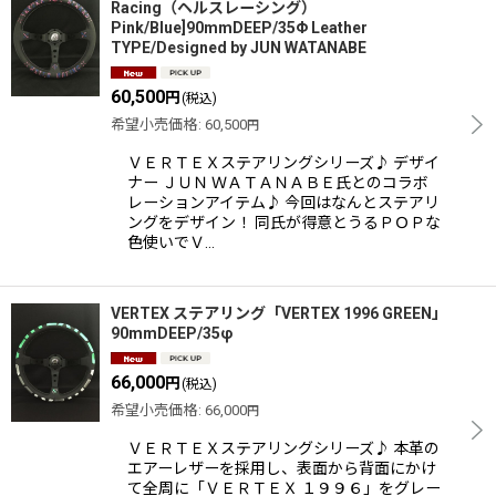
Racing（ヘルスレーシング）
Pink/Blue]90mmDEEP/35Φ Leather
TYPE/Designed by JUN WATANABE
60,500
円
(税込)
希望小売価格
:
60,500
円
ＶＥＲＴＥＸステアリングシリーズ♪ デザイ
ナー ＪＵＮ ＷＡＴＡＮＡＢＥ氏とのコラボ
レーションアイテム♪ 今回はなんとステアリ
ングをデザイン！ 同氏が得意とうるＰＯＰな
色使いでＶ…
VERTEX ステアリング「VERTEX 1996 GREEN」
90mmDEEP/35φ
66,000
円
(税込)
希望小売価格
:
66,000
円
ＶＥＲＴＥＸステアリングシリーズ♪ 本革の
エアーレザーを採用し、表面から背面にかけ
て全周に「ＶＥＲＴＥＸ １９９６」をグレー