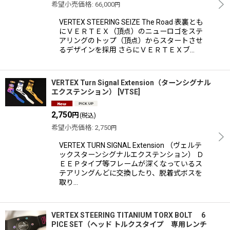
希望小売価格
:
66,000
円
VERTEX STEERING SEIZE The Road 表裏とも
にＶＥＲＴＥＸ（頂点）のニューロゴをステ
アリングのトップ（頂点）からスタートさせ
るデザインを採用 さらにＶＥＲＴＥＸブ…
VERTEX Turn Signal Extension（ターンシグナル
エクステンション）
[
VTSE
]
2,750
円
(税込)
希望小売価格
:
2,750
円
VERTEX TURN SIGNAL Extension （ヴェルテ
ックスターンシグナルエクステンション） Ｄ
ＥＥＰタイプ等フレームが深くなっているス
テアリングんどに交換したり、脱着式ボスを
取り…
VERTEX STEERING TITANIUM TORX BOLT 6
PICE SET（ヘッド トルクスタイプ 専用レンチ