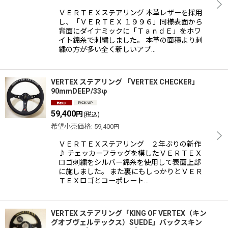
ＶＥＲＴＥＸステアリング 本革レザーを採用
し、「ＶＥＲＴＥＸ １９９６」同様表面から
背面にダイナミックに「ＴａｎｄＥ」をホワ
イト錦糸で刺繍しました。 本革の面積より刺
繍の方が多い全く新しいアプ…
VERTEX ステアリング 「VERTEX CHECKER」
90mmDEEP/33φ
59,400
円
(税込)
希望小売価格
:
59,400
円
ＶＥＲＴＥＸステアリング ２年ぶりの新作
♪ チェッカーフラッグを模したＶＥＲＴＥＸ
ロゴ刺繍をシルバー錦糸を使用して表面上部
に施しました。 また裏にもしっかりとＶＥＲ
ＴＥＸロゴとコーポレート…
VERTEX ステアリング「KING OF VERTEX（キン
グオブヴェルテックス）SUEDE」バックスキン