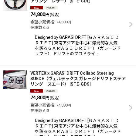
アリング レザー）
[
STE-GDL
]
74,800
円
(税込)
希望小売価格
:
74,800
円
在庫数 6点
Designed by GARASI DRIFT [ＧＡＲＡＳＩ Ｄ
ＲＩＦＴ] 東南アジアを中心に爆発的な人気
を誇るＧＡＲＡＳＩ ＤＲＩＦＴ（ガレージド
リフト） ドリフトのプロドライ…
VERTEX x GARASI DRIFT Collabo Steering
SUEDE（ヴェルテックス ガレージドリフトステア
リング スエード）
[
STE-GDS
]
74,800
円
(税込)
希望小売価格
:
74,800
円
在庫数 6点
Designed by GARASI DRIFT [ＧＡＲＡＳＩ Ｄ
ＲＩＦＴ] 東南アジアを中心に爆発的な人気
を誇るＧＡＲＡＳＩ ＤＲＩＦＴ（ガレージド