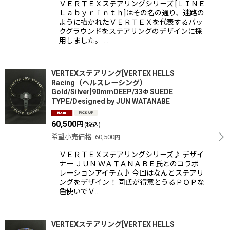
ＶＥＲＴＥＸステアリングシリーズ [ＬＩＮＥ
Ｌａｂｙｒｉｎｔｈ]はその名の通り、迷路の
ように描かれたＶＥＲＴＥＸを代表するバッ
クグラウンドをステアリングのデザインに採
用しました。 …
VERTEXステアリング[VERTEX HELLS
Racing（ヘルスレーシング）
Gold/Silver]90mmDEEP/33Φ SUEDE
TYPE/Designed by JUN WATANABE
60,500
円
(税込)
希望小売価格
:
60,500
円
ＶＥＲＴＥＸステアリングシリーズ♪ デザイ
ナー ＪＵＮ ＷＡＴＡＮＡＢＥ氏とのコラボ
レーションアイテム♪ 今回はなんとステアリ
ングをデザイン！ 同氏が得意とうるＰＯＰな
色使いでＶ…
VERTEXステアリング[VERTEX HELLS