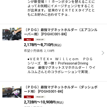
ンが新登場！！ ホーンボタンを替えることに
よってお気軽にイメージチェンジをすること
が出来ます。 従来のＶＥＲＴＥＸタイプとと
もにお好みに合わせてチョ…
〔ＰＤＧ〕最強マグネットホルダー（エアコンル
ーバー用）
[
PDGHC001-BK
]
2,178
～8,710
円
円
(税込)
希望小売価格
:
2,138
円
●ＶＥＲＴＥＸ × Ｗｉｌｌｃｏｍ ＰＤＧ
シリーズ 第一弾！ Professional Driving
Gear 最強マグネットスマホホルダー！ ウイ
ルコムさんとのコラボレーションで実現…
〔ＰＤＧ〕最強マグネットホルダー（ダッシュボ
ード用）
[
PDGHS001-BK
]
2,728
～10,908
円
円
(税込)