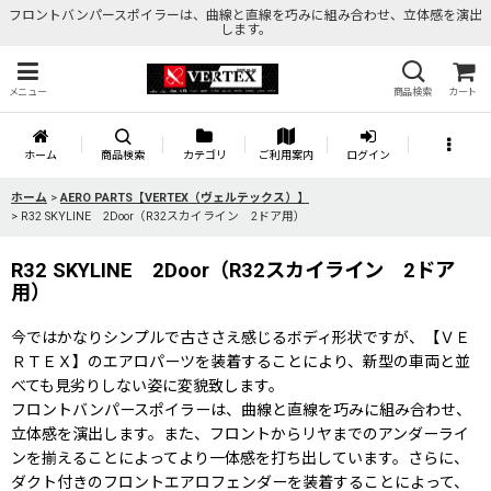
フロントバンパースポイラーは、曲線と直線を巧みに組み合わせ、立体感を演出
します。
メニュー
商品検索
カート
ホーム
商品検索
カテゴリ
ご利用案内
ログイン
ホーム
>
AERO PARTS【VERTEX（ヴェルテックス）】
>
R32 SKYLINE 2Door（R32スカイライン 2ドア用）
R32 SKYLINE 2Door（R32スカイライン 2ドア
用）
今ではかなりシンプルで古ささえ感じるボディ形状ですが、【ＶＥ
ＲＴＥＸ】のエアロパーツを装着することにより、新型の車両と並
べても見劣りしない姿に変貌致します。
フロントバンパースポイラーは、曲線と直線を巧みに組み合わせ、
立体感を演出します。また、フロントからリヤまでのアンダーライ
ンを揃えることによってより一体感を打ち出しています。さらに、
ダクト付きのフロントエアロフェンダーを装着することによって、