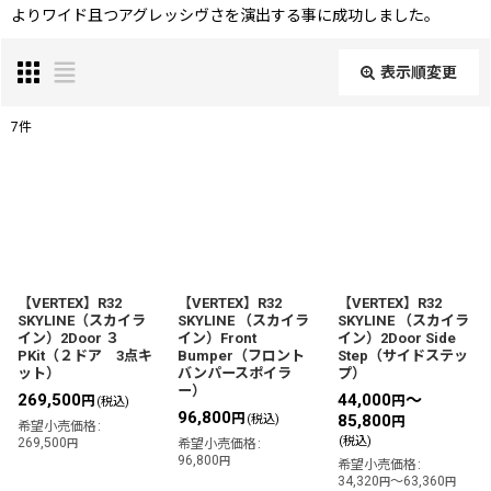
よりワイド且つアグレッシヴさを演出する事に成功しました。
表示順変更
閉じる
7
件
表示数
:
並び順
:
絞り込む
【VERTEX】R32
【VERTEX】R32
【VERTEX】R32
SKYLINE（スカイラ
SKYLINE （スカイラ
SKYLINE （スカイラ
イン）2Door ３
イン）Front
イン）2Door Side
PKit（２ドア 3点キ
Bumper（フロント
Step（サイドステッ
ット）
バンパースポイラ
プ）
ー）
269,500
44,000
～
円
円
(税込)
96,800
円
85,800
(税込)
円
希望小売価格
:
(税込)
269,500
円
希望小売価格
:
96,800
円
希望小売価格
:
34,320
～63,360
円
円