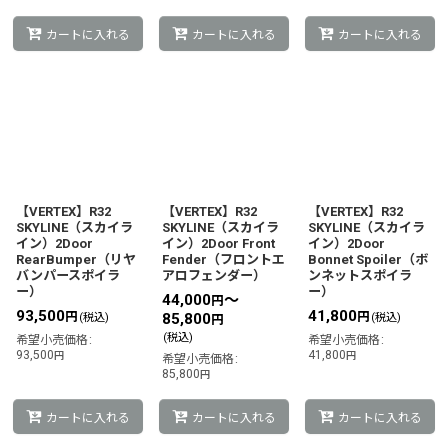
カートに入れる
カートに入れる
カートに入れる
【VERTEX】R32
【VERTEX】R32
【VERTEX】R32
SKYLINE（スカイラ
SKYLINE（スカイラ
SKYLINE（スカイラ
イン）2Door
イン）2Door Front
イン）2Door
RearBumper（リヤ
Fender（フロントエ
Bonnet Spoiler（ボ
バンパースポイラ
アロフェンダー）
ンネットスポイラ
ー）
ー）
44,000
～
円
93,500
41,800
円
円
85,800
(税込)
(税込)
円
(税込)
希望小売価格
:
希望小売価格
:
93,500
41,800
円
円
希望小売価格
:
85,800
円
カートに入れる
カートに入れる
カートに入れる