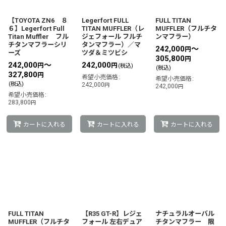
絞り込む
【TOYOTA ZN6 ８
Legerfort FULL
FULL TITAN
６】Legerfort Full
TITAN MUFFLER（レ
MUFFLER（フルチタ
Titan Muffler フル
ジェフォール フルチ
ンマフラー）
チタンマフラーシリ
タンマフラー）／マ
242,000
～
円
ーズ
ツダ＆ミツビシ
305,800
円
242,000
～
242,000
円
円
(税込)
(税込)
327,800
円
希望小売価格
:
希望小売価格
:
(税込)
242,000
円
242,000
円
希望小売価格
:
283,800
円
カートに入れる
カートに入れる
カートに入れる
FULL TITAN
【R35 GT-R】レジェ
ナチュラルオーバル
MUFFLER（フルチタ
フォール 左右デュア
チタンマフラー 限