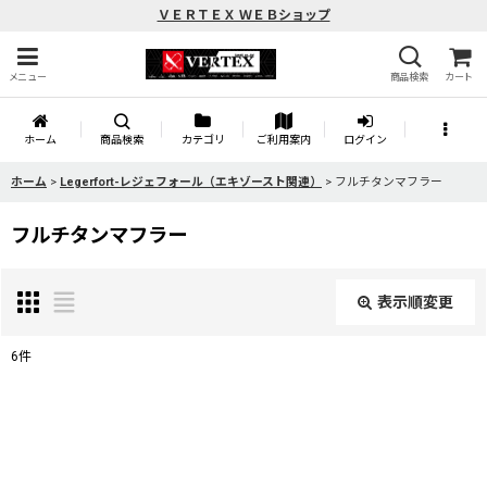
ＶＥＲＴＥＸ ＷＥＢショップ
メニュー
商品検索
カート
ホーム
商品検索
カテゴリ
ご利用案内
ログイン
ホーム
>
Legerfort-レジェフォール（エキゾースト関連）
>
フルチタンマフラー
フルチタンマフラー
表示順変更
閉じる
6
件
表示数
:
並び順
: