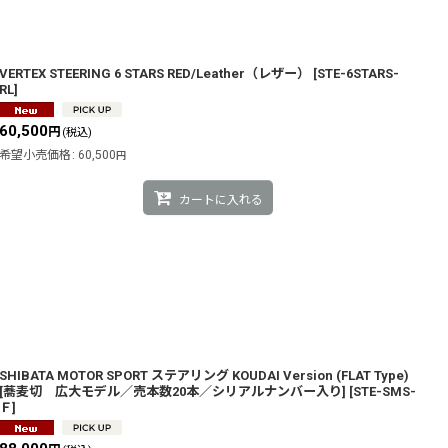
VERTEX STEERING 6 STARS RED/Leather（レザー）
[
STE-6STARS-
RL
]
60,500
円
(税込)
希望小売価格
:
60,500
円
カートに入れる
SHIBATA MOTOR SPORT ステアリング KOUDAI Version (FLAT Type)
[蕎麦切 広大モデル／売本数20本／シリアルナンバー入り]
[
STE-SMS-
Ｆ
]