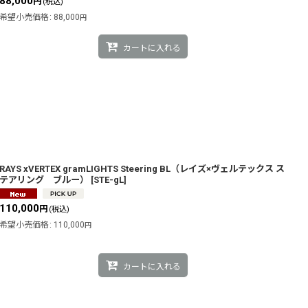
88,000
円
(税込)
希望小売価格
:
88,000
円
カートに入れる
RAYS xVERTEX gramLIGHTS Steering BL（レイズ×ヴェルテックス ス
テアリング ブルー）
[
STE-gL
]
110,000
円
(税込)
希望小売価格
:
110,000
円
カートに入れる