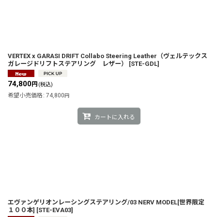
VERTEX x GARASI DRIFT Collabo Steering Leather（ヴェルテックス
ガレージドリフトステアリング レザー）
[
STE-GDL
]
74,800
円
(税込)
希望小売価格
:
74,800
円
カートに入れる
エヴァンゲリオンレーシングステアリング/03 NERV MODEL[世界限定
１００本]
[
STE-EVA03
]