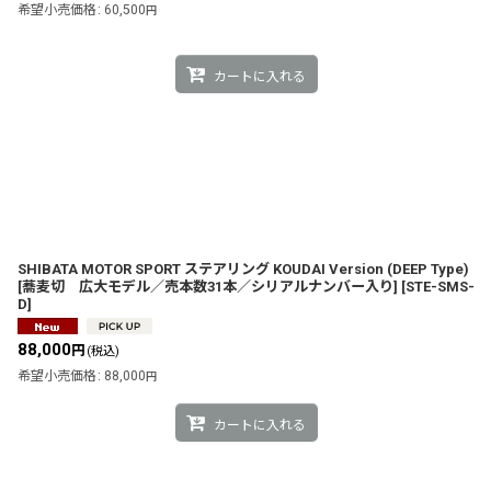
希望小売価格
:
60,500
円
カートに入れる
SHIBATA MOTOR SPORT ステアリング KOUDAI Version (DEEP Type)
[蕎麦切 広大モデル／売本数31本／シリアルナンバー入り]
[
STE-SMS-
D
]
88,000
円
(税込)
希望小売価格
:
88,000
円
カートに入れる