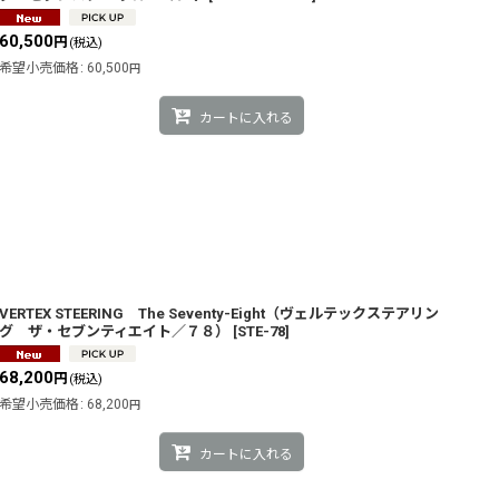
60,500
円
(税込)
希望小売価格
:
60,500
円
カートに入れる
VERTEX STEERING The Seventy-Eight（ヴェルテックステアリン
グ ザ・セブンティエイト／７８）
[
STE-78
]
68,200
円
(税込)
希望小売価格
:
68,200
円
カートに入れる