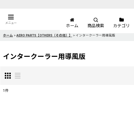
メニュー
ホーム
商品検索
カテゴリ
ホーム
>
AERO PARTS【OTHERS（その他）】
>
インタークーラー用導風版
インタークーラー用導風版
1
件
表示数
:
並び順
: