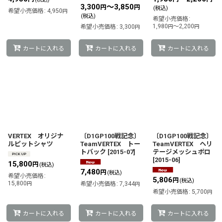
3,300
～3,850
円
円
(税込)
希望小売価格
:
4,950
円
(税込)
希望小売価格
:
1,980
～2,200
希望小売価格
:
3,300
円
円
円
カートに入れる
カートに入れる
カートに入れる
VERTEX オリジナ
〔D1GP100戦記念〕
〔D1GP100戦記念〕
ルピットシャツ
TeamVERTEX トー
TeamVERTEX ヘリ
トバック
[
2015-07
]
テージメッシュポロ
[
2015-06
]
15,800
円
(税込)
7,480
円
(税込)
希望小売価格
:
5,806
円
(税込)
15,800
円
希望小売価格
:
7,344
円
希望小売価格
:
5,700
円
カートに入れる
カートに入れる
カートに入れる