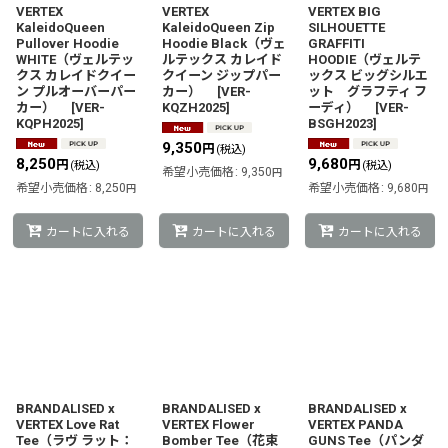
VERTEX
VERTEX
VERTEX BIG
KaleidoQueen
KaleidoQueen Zip
SILHOUETTE
Pullover Hoodie
Hoodie Black（ヴェ
GRAFFITI
WHITE（ヴェルテッ
ルテックス カレイド
HOODIE（ヴェルテ
クス カレイドクイー
クイーン ジップパー
ックス ビッグシルエ
ン プルオーバーパー
カー）
[
VER-
ット グラフティ フ
カー）
[
VER-
KQZH2025
]
ーディ）
[
VER-
KQPH2025
]
BSGH2023
]
9,350
円
(税込)
8,250
9,680
円
円
(税込)
(税込)
希望小売価格
:
9,350
円
希望小売価格
:
8,250
希望小売価格
:
9,680
円
円
カートに入れる
カートに入れる
カートに入れる
BRANDALISED x
BRANDALISED x
BRANDALISED x
VERTEX Love Rat
VERTEX Flower
VERTEX PANDA
Tee（ラヴ ラット：
Bomber Tee（花束
GUNS Tee（パンダ