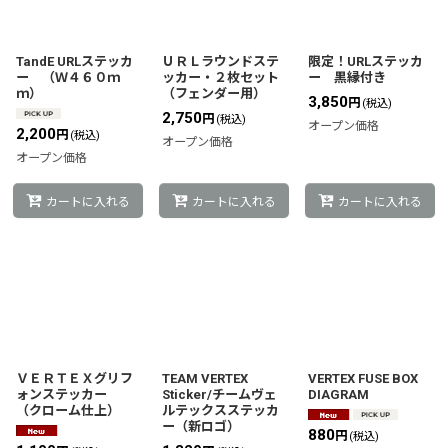
TandE URLステッカ
ＵＲＬラウンドステ
限定！URLステッカ
ー （Ｗ４６０ｍ
ッカー・２枚セット
ー 黒縁付き
ｍ）
（フェンダー用）
3,850
円
(税込)
2,750
円
(税込)
オープン価格
2,200
円
(税込)
オープン価格
オープン価格
カートに入れる
カートに入れる
カートに入れる
ＶＥＲＴＥＸグリフ
TEAM VERTEX
VERTEX FUSE BOX
ォンステッカー
Sticker/チームヴェ
DIAGRAM
（クローム仕上）
ルテックスステッカ
ー（新ロゴ）
880
円
(税込)