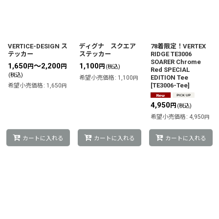
VERTICE-DESIGN ス
ディグナ スクエア
78着限定！VERTEX
テッカー
ステッカー
RIDGE TE3006
SOARER Chrome
1,650
～2,200
1,100
円
円
円
(税込)
Red SPECIAL
(税込)
EDITION Tee
希望小売価格
:
1,100
円
[
TE3006-Tee
]
希望小売価格
:
1,650
円
4,950
円
(税込)
希望小売価格
:
4,950
円
カートに入れる
カートに入れる
カートに入れる