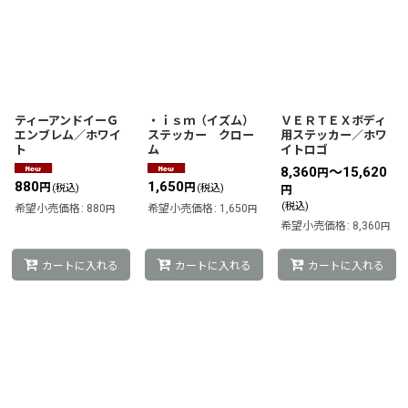
ティーアンドイーＧ
・ｉｓｍ（イズム）
ＶＥＲＴＥＸボディ
エンブレム／ホワイ
ステッカー クロー
用ステッカー／ホワ
ト
ム
イトロゴ
8,360
～15,620
円
880
1,650
円
円
(税込)
(税込)
円
(税込)
希望小売価格
:
880
希望小売価格
:
1,650
円
円
希望小売価格
:
8,360
円
カートに入れる
カートに入れる
カートに入れる