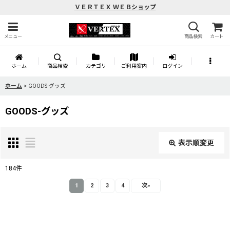
ＶＥＲＴＥＸ ＷＥＢショップ
メニュー
商品検索
カート
ホーム
商品検索
カテゴリ
ご利用案内
ログイン
ホーム
>
GOODS-グッズ
GOODS-グッズ
表示順変更
閉じる
184
件
サブカテゴリ
:
1
2
3
4
次
»
表示数
: