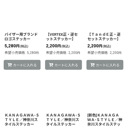
バイザー用ブランド
【VERTEX正・逆セ
【ＴａｎｄＥ正・逆
ロゴステッカー
ットステッカー】
セットステッカー】
5,280
2,200
2,200
円
円
円
(税込)
(税込)
(税込)
希望小売価格
:
5,280
希望小売価格
:
2,200
希望小売価格
:
2,200
円
円
円
カートに入れる
カートに入れる
カートに入れる
ＫＡＮＡＧＡＷＡ-Ｓ
ＫＡＮＡＧＡＷＡ-Ｓ
[新色]ＫＡＮＡＧＡ
ＴＹＬＥ／神奈川ス
ＴＹＬＥ／神奈川ス
ＷＡ-ＳＴＹＬＥ／神
タイルステッカー
タイルステッカー
奈川スタイルステッ