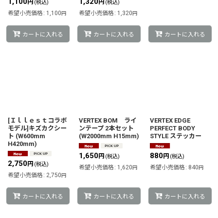
1,100
1,320
円
円
(税込)
(税込)
希望小売価格
:
1,100
希望小売価格
:
1,320
円
円
カートに入れる
カートに入れる
カートに入れる
[Ｉｌｌｅｓｔコラボ
VERTEX BOM ライ
VERTEX EDGE
モデル]キズカクシー
ンテープ 2本セット
PERFECT BODY
ト (W600mm
(W2000mm H15mm)
STYLE ステッカー
H420mm)
1,650
880
円
円
(税込)
(税込)
2,750
円
(税込)
希望小売価格
:
1,620
希望小売価格
:
840
円
円
希望小売価格
:
2,750
円
カートに入れる
カートに入れる
カートに入れる