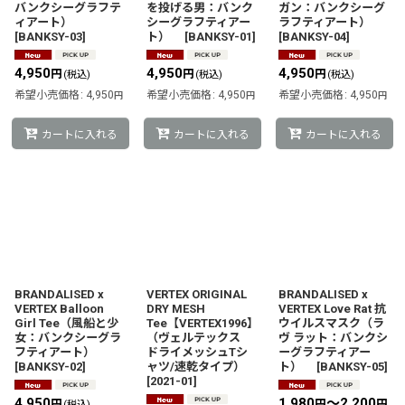
バンクシーグラフテ
を投げる男：バンク
ガン：バンクシーグ
ィアート）
シーグラフティアー
ラフティアート）
[
BANKSY-03
]
ト）
[
BANKSY-01
]
[
BANKSY-04
]
4,950
4,950
4,950
円
円
円
(税込)
(税込)
(税込)
希望小売価格
:
4,950
希望小売価格
:
4,950
希望小売価格
:
4,950
円
円
円
カートに入れる
カートに入れる
カートに入れる
BRANDALISED x
VERTEX ORIGINAL
BRANDALISED x
VERTEX Balloon
DRY MESH
VERTEX Love Rat 抗
Girl Tee（風船と少
Tee【VERTEX1996】
ウイルスマスク（ラ
女：バンクシーグラ
（ヴェルテックス
ヴ ラット：バンクシ
フティアート）
ドライメッシュTシ
ーグラフティアー
[
BANKSY-02
]
ャツ/速乾タイプ）
ト）
[
BANKSY-05
]
[
2021-01
]
4,950
1,980
～2,200
円
円
円
(税込)