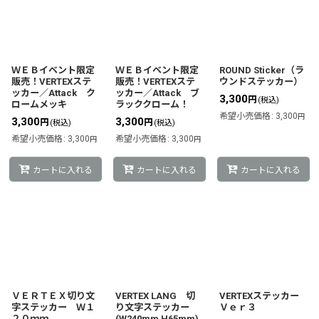
並び順
:
ＷＥＢイベント限定
ＷＥＢイベント限定
ROUND Sticker（ラ
販売！VERTEXステ
販売！VERTEXステ
ウンドステッカー）
絞り込む
ッカー／Attack ク
ッカー／Attack ブ
3,300
円
(税込)
ロームメッキ
ラッククローム！
希望小売価格
:
3,300
円
3,300
3,300
円
円
(税込)
(税込)
希望小売価格
:
3,300
希望小売価格
:
3,300
円
円
カートに入れる
カートに入れる
カートに入れる
ＶＥＲＴＥＸ切り文
VERTEX LANG 切
VERTEXステッカー
字ステッカー Ｗ１
り文字ステッカー
Ｖｅｒ３
２０ｍｍ
(W240mm H65mm)