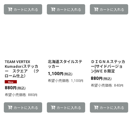
カートに入れる
カートに入れる
カートに入れる
TEAM VERTEX
北海道スタイルステ
ＤＩＧＮＡステッカ
Kumadoriステッカ
ッカー
ー[サイドバージョ
ー スクエア （ク
ン]ＷＥＢ限定
1,100
円
(税込)
ローム仕上）
880
円
(税込)
希望小売価格
:
1,100
円
希望小売価格
:
840
円
880
円
(税込)
希望小売価格
:
880
円
カートに入れる
カートに入れる
カートに入れる