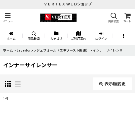
ＶＥＲＴＥＸ ＷＥＢショップ
メニュー
商品検索
カート
ホーム
商品検索
カテゴリ
ご利用案内
ログイン
ホーム
>
Legerfort-レジェフォール（エキゾースト関連）
>
インナーサイレンサー
インナーサイレンサー
表示順変更
閉じる
1
件
表示数
:
並び順
: