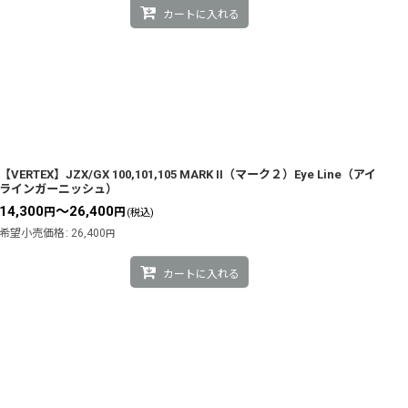
カートに入れる
【VERTEX】JZX/GX 100,101,105 MARK II（マーク２）Eye Line（アイ
ラインガーニッシュ）
14,300
～26,400
円
円
(税込)
希望小売価格
:
26,400
円
カートに入れる