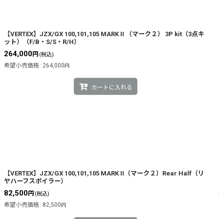
絞り込む
【VERTEX】JZX/GX 100,101,105 MARK II （マーク２） 3P kit（3点キ
ット）（F/B・S/S・R/H）
264,000
円
(税込)
希望小売価格
:
264,000
円
カートに入れる
【VERTEX】JZX/GX 100,101,105 MARK II（マーク２）Rear Half（リ
ヤハーフスポイラー）
82,500
円
(税込)
希望小売価格
:
82,500
円