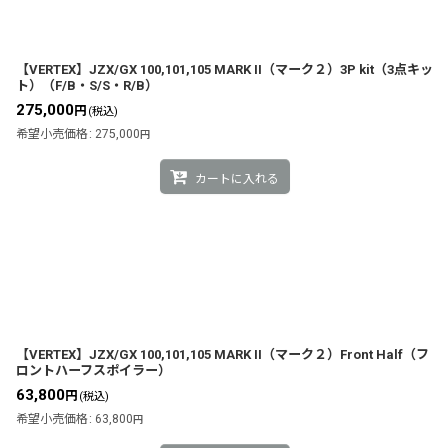
並び順
:
【VERTEX】JZX/GX 100,101,105 MARK II（マーク２）3P kit（3点キッ
ト）（F/B・S/S・R/B）
275,000
円
(税込)
希望小売価格
:
275,000
円
カートに入れる
【VERTEX】JZX/GX 100,101,105 MARK II（マーク２）Front Half（フ
ロントハーフスポイラー）
63,800
円
(税込)
希望小売価格
:
63,800
円