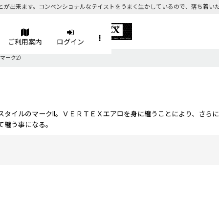
とが出来ます。コンベンショナルなテイストをうまく生かしているので、落ち着い
ご利用案内
ログイン
00系マーク2）
スタイルのマークII。ＶＥＲＴＥＸエアロを身に纏うことにより、さら
て纏う事になる。