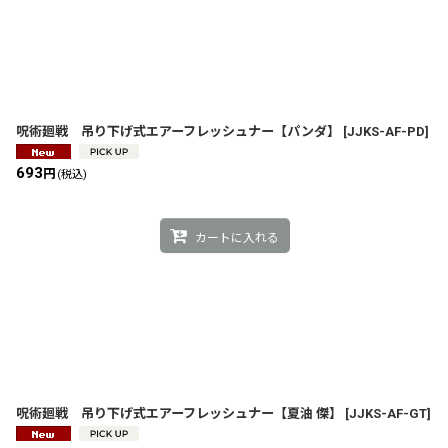
呪術廻戦 吊り下げ式エアーフレッシュナー【パンダ】
[
JJKS-AF-PD
]
693
円
(税込)
カートに入れる
呪術廻戦 吊り下げ式エアーフレッシュナー【夏油 傑】
[
JJKS-AF-GT
]