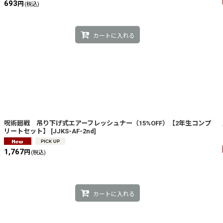
693
円
(税込)
カートに入れる
呪術廻戦 吊り下げ式エアーフレッシュナー（15%OFF）【2年生コンプ
リートセット】
[
JJKS-AF-2nd
]
1,767
円
(税込)
カートに入れる