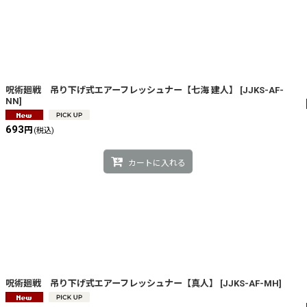
呪術廻戦 吊り下げ式エアーフレッシュナー【七海 建人】
[
JJKS-AF-
NN
]
693
円
(税込)
カートに入れる
呪術廻戦 吊り下げ式エアーフレッシュナー【真人】
[
JJKS-AF-MH
]