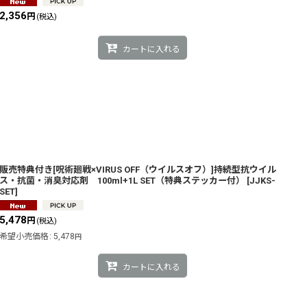
2,356
円
(税込)
カートに入れる
販売特典付き[呪術廻戦×VIRUS OFF（ウイルスオフ）]持続型抗ウイル
ス・抗菌・消臭対応剤 100ml+1L SET（特典ステッカー付）
[
JJKS-
SET
]
5,478
円
(税込)
希望小売価格
:
5,478
円
カートに入れる