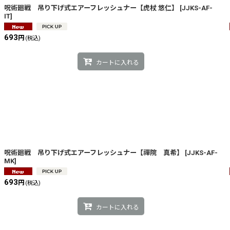
絞り込む
呪術廻戦 吊り下げ式エアーフレッシュナー【虎杖 悠仁】
[
JJKS-AF-
IT
]
693
円
(税込)
カートに入れる
呪術廻戦 吊り下げ式エアーフレッシュナー【禪院 真希】
[
JJKS-AF-
MK
]
693
円
(税込)
カートに入れる