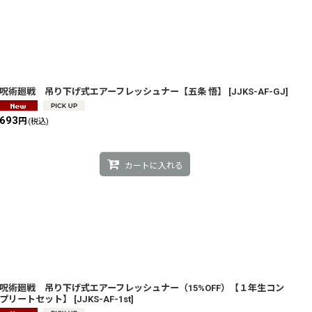
呪術廻戦 吊り下げ式エアーフレッシュナー【五条 悟】
[
JJKS-AF-GJ
]
693
円
(税込)
カートに入れる
呪術廻戦 吊り下げ式エアーフレッシュナー（15%OFF）【１年生コン
プリートセット】
[
JJKS-AF-1st
]