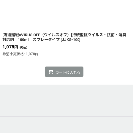
[呪術廻戦×VIRUS OFF（ウイルスオフ）]持続型抗ウイルス・抗菌・消臭
対応剤 100ml スプレータイプ
[
JJKS-100
]
1,078
円
(税込)
希望小売価格
:
1,078
円
カートに入れる