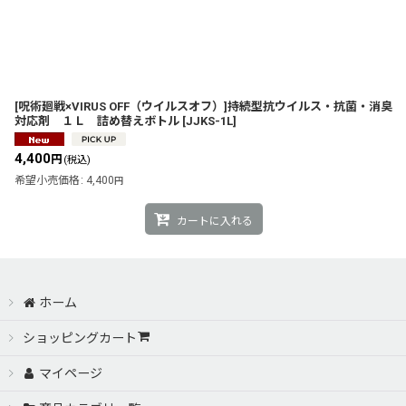
[呪術廻戦×VIRUS OFF（ウイルスオフ）]持続型抗ウイルス・抗菌・消臭
対応剤 １Ｌ 詰め替えボトル
[
JJKS-1L
]
4,400
円
(税込)
希望小売価格
:
4,400
円
カートに入れる
ホーム
ショッピングカート
マイページ