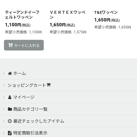
絞り込む
ティーアンドイーフ
ＶＥＲＴＥＸワッペ
T&Eワッペン
ェルトワッペン
ン
1,650
円
(税込)
1,100
1,650
円
円
(税込)
(税込)
希望小売価格
:
1,650
円
希望小売価格
:
1,100
希望小売価格
:
1,575
円
円
カートに入れる
ホーム
ショッピングカート
マイページ
商品カテゴリ一覧
最近チェックしたアイテム
特定商取引法表示