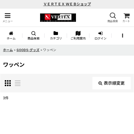
ＶＥＲＴＥＸ ＷＥＢショップ
メニュー
商品検索
カート
ホーム
商品検索
カテゴリ
ご利用案内
ログイン
ホーム
>
GOODS-グッズ
>
ワッペン
ワッペン
表示順変更
閉じる
3
件
表示数
:
並び順
: