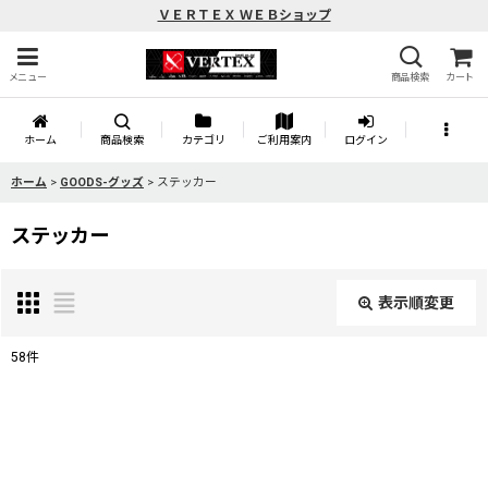
ＶＥＲＴＥＸ ＷＥＢショップ
メニュー
商品検索
カート
ホーム
商品検索
カテゴリ
ご利用案内
ログイン
ホーム
>
GOODS-グッズ
>
ステッカー
ステッカー
表示順変更
閉じる
58
件
表示数
:
並び順
: