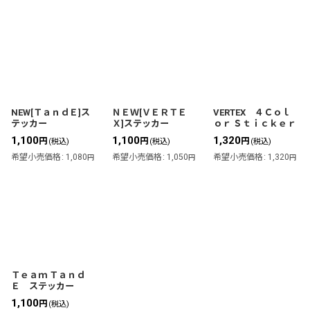
NEW[ＴａｎｄＥ]ス
ＮＥＷ[ＶＥＲＴＥ
VERTEX ４Ｃｏｌ
テッカー
Ｘ]ステッカー
ｏｒ Ｓｔｉｃｋｅｒ
1,100
1,100
1,320
円
円
円
(税込)
(税込)
(税込)
希望小売価格
:
1,080
希望小売価格
:
1,050
希望小売価格
:
1,320
円
円
円
Ｔｅａｍ Ｔａｎｄ
Ｅ ステッカー
1,100
円
(税込)