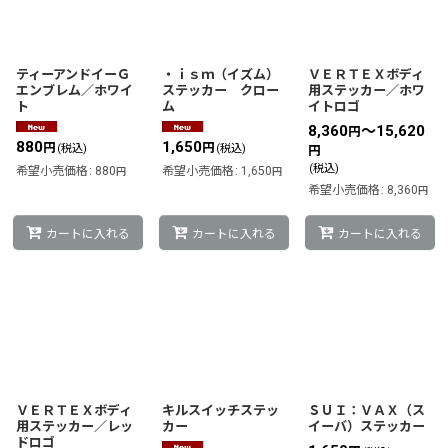
ティーアンドイーＧ
・ｉｓｍ（イズム）
ＶＥＲＴＥＸボディ
エンブレム／ホワイ
ステッカー クロー
用ステッカー／ホワ
ト
ム
イトロゴ
8,360
～15,620
円
880
1,650
円
円
(税込)
(税込)
円
(税込)
希望小売価格
:
880
希望小売価格
:
1,650
円
円
希望小売価格
:
8,360
円
カートに入れる
カートに入れる
カートに入れる
ＶＥＲＴＥＸボディ
キルスイッチステッ
ＳＵＩ：ＶＡＸ（ス
用ステッカー／レッ
カー
イーバ）ステッカー
ドロゴ