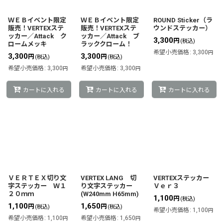
絞り込む
ＷＥＢイベント限定
ＷＥＢイベント限定
ROUND Sticker（ラ
販売！VERTEXステ
販売！VERTEXステ
ウンドステッカー）
ッカー／Attack ク
ッカー／Attack ブ
3,300
円
(税込)
ロームメッキ
ラッククローム！
希望小売価格
:
3,300
円
3,300
3,300
円
円
(税込)
(税込)
希望小売価格
:
3,300
希望小売価格
:
3,300
円
円
カートに入れる
カートに入れる
カートに入れる
ＶＥＲＴＥＸ切り文
VERTEX LANG 切
VERTEXステッカー
字ステッカー Ｗ１
り文字ステッカー
Ｖｅｒ３
２０ｍｍ
(W240mm H65mm)
1,100
円
(税込)
1,100
1,650
円
円
(税込)
(税込)
希望小売価格
:
1,100
円
希望小売価格
:
1,100
希望小売価格
:
1,650
円
円