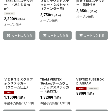
TandE URLステッカ
ＵＲＬラウンドステ
限定！URLステッカ
ー （Ｗ４６０ｍ
ッカー・２枚セット
ー 黒縁付き
ｍ）
（フェンダー用）
3,850
円
(税込)
2,750
円
(税込)
オープン価格
2,200
円
(税込)
オープン価格
オープン価格
カートに入れる
カートに入れる
カートに入れる
ＶＥＲＴＥＸグリフ
TEAM VERTEX
VERTEX FUSE BOX
ォンステッカー
Sticker/チームヴェ
DIAGRAM
（クローム仕上）
ルテックスステッカ
ー（新ロゴ）
880
円
(税込)
1,100
1,320
円
円
(税込)
(税込)
希望小売価格
:
1,100
希望小売価格
:
1,320
円
円