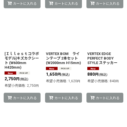
カートに入れる
カートに入れる
カートに入れる
[Ｉｌｌｅｓｔコラボ
VERTEX BOM ライ
VERTEX EDGE
モデル]キズカクシー
ンテープ 2本セット
PERFECT BODY
ト (W600mm
(W2000mm H15mm)
STYLE ステッカー
H420mm)
1,650
880
円
円
(税込)
(税込)
2,750
円
(税込)
希望小売価格
:
1,620
希望小売価格
:
840
円
円
希望小売価格
:
2,750
円
カートに入れる
カートに入れる
カートに入れる