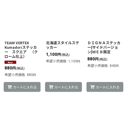
TEAM VERTEX
北海道スタイルステ
ＤＩＧＮＡステッカ
Kumadoriステッカ
ッカー
ー[サイドバージョ
ー スクエア （ク
ン]ＷＥＢ限定
1,100
円
(税込)
ローム仕上）
880
円
(税込)
希望小売価格
:
1,100
円
希望小売価格
:
840
円
880
円
(税込)
希望小売価格
:
880
円
カートに入れる
カートに入れる
カートに入れる