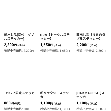
蔵出し品[初代 ダブ
NEW【トータルステ
蔵出し品【ＮＥＷダ
ルステッカー]
ッカー】
ブルステッカー】
2,200
1,650
2,200
円
円
円
(税込)
(税込)
(税込)
希望小売価格
:
2,200
希望小売価格
:
1,650
希望小売価格
:
2,200
円
円
円
Ｄ1ＧＰ限定ステッカ
ギャラクシーステッ
[CAR MAKE T&E]ス
ー
カー
テッカー
880
1,100
1,100
円
円
円
(税込)
(税込)
(税込)
希望小売価格
:
880
希望小売価格
:
1,100
希望小売価格
:
1,100
円
円
円