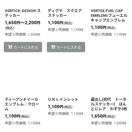
VERTICE-DESIGN ス
ディグナ スクエア
VERTEX FUEL CAP
テッカー
ステッカー
EMBLEM/フューエル
キャップエンブレム
1,650
～2,200
1,100
円
円
円
(税込)
1,100
円
(税込)
(税込)
希望小売価格
:
1,100
円
希望小売価格
:
1,650
希望小売価格
:
1,100
円
円
カートに入れる
カートに入れる
ティーアンドイーＧ
ＵＲＬインレット
蔵出し[初代 トータ
エンブレム／クロー
ルステッカー] ほん
1,100
円
(税込)
ム
とにレア わずか3枚
希望小売価格
:
1,100
円
1,100
1,650
円
円
(税込)
(税込)
希望小売価格
:
1,100
希望小売価格
:
1,650
円
円